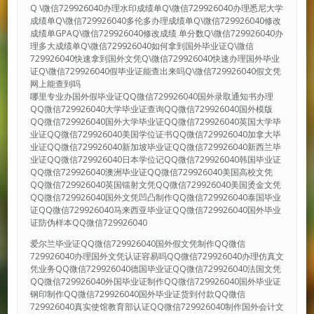
Q \微信729926040办理水印成绩单Q\微信729926040办理悉尼大学
成绩单Q\微信729926040多伦多办理成绩单Q\微信729926040修改
成绩单GPAQ\微信729926040修改成绩 单分数Q\微信729926040办
理多大成绩单Q\微信729926040如何拿到国外毕业证Q\微信
729926040快速拿到国外文凭Q\微信729926040快速办理国外毕业
证Q\微信729926040假毕业证能查出来吗Q\微信729926040假文凭
网上能查到吗
哪里专业办国外假毕业证QQ微信729926040国外录取通知书办理
QQ微信729926040大学毕业证查询QQ微信729926040国外模版
QQ微信729926040国外大学毕业证QQ微信729926040英国大学毕
业证QQ微信729926040美国学位证书QQ微信729926040加拿大毕
业证QQ微信729926040新加坡毕业证QQ微信729926040新西兰毕
业证QQ微信729926040日本学位记QQ微信729926040韩国毕业证
QQ微信729926040澳洲毕业证QQ微信729926040美国高校文凭
QQ微信729926040英国镭射文凭QQ微信729926040美国烫金文凭
QQ微信729926040国外文凭凹凸制作QQ微信729926040泰国毕业
证QQ微信729926040马来西亚毕业证QQ微信729926040国外毕业
证防伪样本QQ微信729926040
爱尔兰毕业证QQ微信729926040国外假文凭制作QQ微信
729926040办理国外文凭认证容易吗QQ微信729926040办理仿真文
凭业务QQ微信729926040德国毕业证QQ微信729926040法国文凭
QQ微信729926040外国毕业证制作QQ微信729926040国外毕业证
钢印制作QQ微信729926040国外毕业证货到付款QQ微信
729926040真实使馆教育部认证QQ微信729926040制作国外会计文