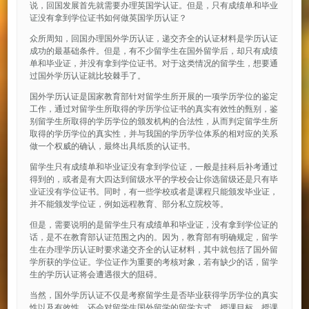
说，回国发展首先就需要办理英国学认证。但是，只有成绩单和毕业
证没有拿到学位证书如何做英国学历认证？
众所周知，回国办理国外学历认证，递交齐全的认证材料是学历认证
成功的最基础条件。但是，有不少留学生在国外留学后，却只有成绩
单和毕业证，并没有拿到学位证书。对于这类情况的留学生，想要通
过国外学历认证就比较棘手了。
国外学历认证是国家教育部针对留学生所开展的一项学历学位的鉴定
工作，通过对留学生所取得的学历学位证书的真实有效性的甄别，鉴
别留学生所取得的学历学位的颁发机构的合法性，从而判定留学生所
取得的学历学位的真实性，并与我国的学历学位体系的相对应的关系
做一个权威的确认，最终出具纸质的认证书。
留学生只有成绩单和毕业证没有拿到学位证，一般是挂科后补考通过
得到的，或者是有大四达到留级水平的学校会让你选留级还是只有毕
业证没有学位证书。同时，有一些学校或者是课程只能颁发毕业证，
并不能颁发学位证，例如远程教育、部分私立院校等。
但是，需要说明的是留学生只有成绩单和毕业证，没有拿到学位证的
话，是不在教育部认证范围之内的。因为，教育部有明确规定，留学
生在办理学历认证时要求递交齐全的认证材料，其中就包括了国外留
学所获的学位证。学位证作为重要的考核对象，若有缺少的话，留学
生的学历认证将会遭遇很大的阻碍。
当然，国外学历认证不仅是考察留学生是否毕业获得学历学位的真实
性以及有效性，还会对留学生国外留学的留学方式、授课目标、授课