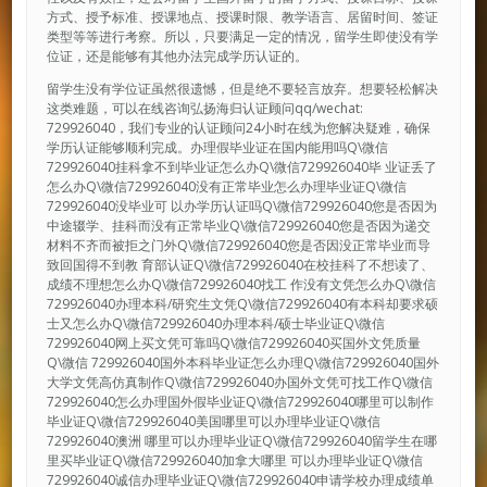
方式、授予标准、授课地点、授课时限、教学语言、居留时间、签证
类型等等进行考察。所以，只要满足一定的情况，留学生即使没有学
位证，还是能够有其他办法完成学历认证的。
留学生没有学位证虽然很遗憾，但是绝不要轻言放弃。想要轻松解决
这类难题，可以在线咨询弘扬海归认证顾问qq/wechat:
729926040，我们专业的认证顾问24小时在线为您解决疑难，确保
学历认证能够顺利完成。办理假毕业证在国内能用吗Q\微信
729926040挂科拿不到毕业证怎么办Q\微信729926040毕 业证丢了
怎么办Q\微信729926040没有正常毕业怎么办理毕业证Q\微信
729926040没毕业可 以办学历认证吗Q\微信729926040您是否因为
中途辍学、挂科而没有正常毕业Q\微信729926040您是否因为递交
材料不齐而被拒之门外Q\微信729926040您是否因没正常毕业而导
致回国得不到教 育部认证Q\微信729926040在校挂科了不想读了、
成绩不理想怎么办Q\微信729926040找工 作没有文凭怎么办Q\微信
729926040办理本科/研究生文凭Q\微信729926040有本科却要求硕
士又怎么办Q\微信729926040办理本科/硕士毕业证Q\微信
729926040网上买文凭可靠吗Q\微信729926040买国外文凭质量
Q\微信 729926040国外本科毕业证怎么办理Q\微信729926040国外
大学文凭高仿真制作Q\微信729926040办国外文凭可找工作Q\微信
729926040怎么办理国外假毕业证Q\微信729926040哪里可以制作
毕业证Q\微信729926040美国哪里可以办理毕业证Q\微信
729926040澳洲 哪里可以办理毕业证Q\微信729926040留学生在哪
里买毕业证Q\微信729926040加拿大哪里 可以办理毕业证Q\微信
729926040诚信办理毕业证Q\微信729926040申请学校办理成绩单