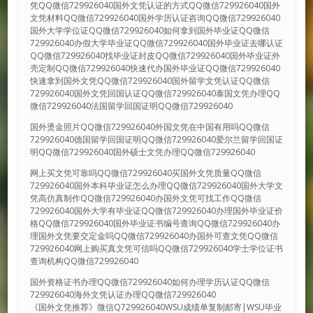
凭QQ微信729926040国外文凭认证的方式QQ微信729926040国外
文凭材料QQ微信729926040国外学历认证咨询QQ微信729926040
国外大学学位证QQ微信729926040如何拿到国外毕业证QQ微信
729926040办假大学毕业证QQ微信729926040国外毕业证去哪认证
QQ微信729926040找毕业证封皮QQ微信729926040国外毕业证外
壳定制QQ微信729926040快速代办国外毕业证QQ微信729926040
快速拿到国外文凭QQ微信729926040国外留学文凭认证QQ微信
729926040国外文凭回国认证QQ微信729926040泰国文凭办理QQ
微信729926040法国留学回国证明QQ微信729926040
国外烫金照片QQ微信729926040外国文凭在中国有用吗QQ微信
729926040德国留学回国证明QQ微信729926040爱尔兰留学回国证
明QQ微信729926040国外硕士文凭办理QQ微信729926040
网上买文凭可靠吗QQ微信729926040买国外文凭质量QQ微信
729926040国外本科毕业证怎么办理QQ微信729926040国外大学文
凭高仿真制作QQ微信729926040办国外文凭可找工作QQ微信
729926040国外大学有毕业证QQ微信729926040办理国外毕业证价
格QQ微信729926040国外毕业证书编号查询QQ微信729926040办
理国外文凭要交定金吗QQ微信729926040办国外可查文凭QQ微信
729926040网上购买真文凭可信吗QQ微信729926040学士学位证书
查询机构QQ微信729926040
国外资格证书办理QQ微信729926040如何办理学历认证QQ微信
729926040海外文凭认证办理QQ微信729926040
《国外文凭推荐》微信Q729926040WSU成绩单复制邮寄|WSU毕业