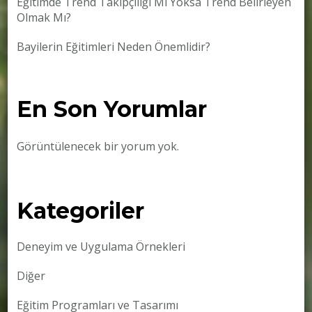
Eğitimde Trend Takipçiliği Mi Yoksa Trend Belirleyen
Olmak Mı?
Bayilerin Eğitimleri Neden Önemlidir?
En Son Yorumlar
Görüntülenecek bir yorum yok.
Kategoriler
Deneyim ve Uygulama Örnekleri
Diğer
Eğitim Programları ve Tasarımı