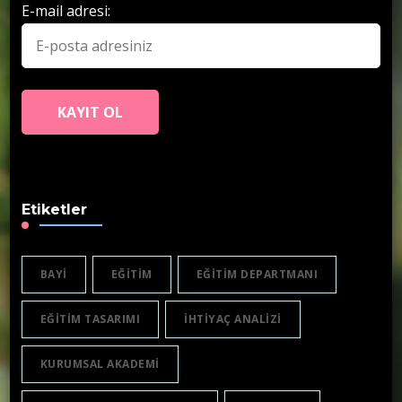
E-mail adresi:
Etiketler
BAYI
EĞITIM
EĞITIM DEPARTMANI
EĞITIM TASARIMI
IHTIYAÇ ANALIZI
KURUMSAL AKADEMI