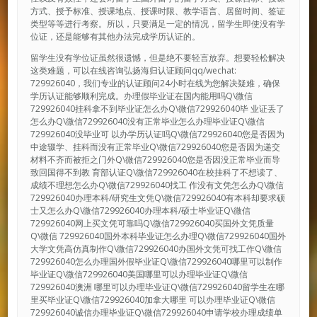
方式、授予标准、授课地点、授课时限、教学语言、居留时间、签证
类型等等进行考察。所以，只要满足一定的情况，留学生即使没有学
位证，还是能够有其他办法完成学历认证的。
留学生没有学位证虽然很遗憾，但是绝不要轻言放弃。想要轻松解决
这类难题，可以在线咨询弘扬海归认证顾问qq/wechat:
729926040，我们专业的认证顾问24小时在线为您解决疑难，确保
学历认证能够顺利完成。办理假毕业证在国内能用吗Q\微信
729926040挂科拿不到毕业证怎么办Q\微信729926040毕 业证丢了
怎么办Q\微信729926040没有正常毕业怎么办理毕业证Q\微信
729926040没毕业可 以办学历认证吗Q\微信729926040您是否因为
中途辍学、挂科而没有正常毕业Q\微信729926040您是否因为递交
材料不齐而被拒之门外Q\微信729926040您是否因没正常毕业而导
致回国得不到教 育部认证Q\微信729926040在校挂科了不想读了、
成绩不理想怎么办Q\微信729926040找工 作没有文凭怎么办Q\微信
729926040办理本科/研究生文凭Q\微信729926040有本科却要求硕
士又怎么办Q\微信729926040办理本科/硕士毕业证Q\微信
729926040网上买文凭可靠吗Q\微信729926040买国外文凭质量
Q\微信 729926040国外本科毕业证怎么办理Q\微信729926040国外
大学文凭高仿真制作Q\微信729926040办国外文凭可找工作Q\微信
729926040怎么办理国外假毕业证Q\微信729926040哪里可以制作
毕业证Q\微信729926040美国哪里可以办理毕业证Q\微信
729926040澳洲 哪里可以办理毕业证Q\微信729926040留学生在哪
里买毕业证Q\微信729926040加拿大哪里 可以办理毕业证Q\微信
729926040诚信办理毕业证Q\微信729926040申请学校办理成绩单