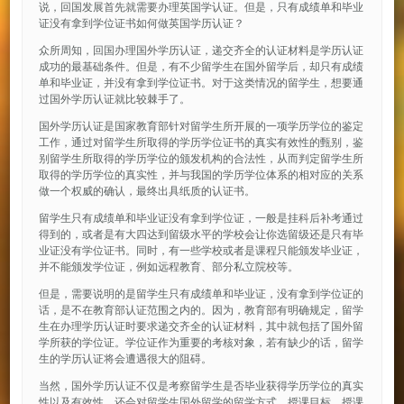
说，回国发展首先就需要办理英国学认证。但是，只有成绩单和毕业
证没有拿到学位证书如何做英国学历认证？
众所周知，回国办理国外学历认证，递交齐全的认证材料是学历认证
成功的最基础条件。但是，有不少留学生在国外留学后，却只有成绩
单和毕业证，并没有拿到学位证书。对于这类情况的留学生，想要通
过国外学历认证就比较棘手了。
国外学历认证是国家教育部针对留学生所开展的一项学历学位的鉴定
工作，通过对留学生所取得的学历学位证书的真实有效性的甄别，鉴
别留学生所取得的学历学位的颁发机构的合法性，从而判定留学生所
取得的学历学位的真实性，并与我国的学历学位体系的相对应的关系
做一个权威的确认，最终出具纸质的认证书。
留学生只有成绩单和毕业证没有拿到学位证，一般是挂科后补考通过
得到的，或者是有大四达到留级水平的学校会让你选留级还是只有毕
业证没有学位证书。同时，有一些学校或者是课程只能颁发毕业证，
并不能颁发学位证，例如远程教育、部分私立院校等。
但是，需要说明的是留学生只有成绩单和毕业证，没有拿到学位证的
话，是不在教育部认证范围之内的。因为，教育部有明确规定，留学
生在办理学历认证时要求递交齐全的认证材料，其中就包括了国外留
学所获的学位证。学位证作为重要的考核对象，若有缺少的话，留学
生的学历认证将会遭遇很大的阻碍。
当然，国外学历认证不仅是考察留学生是否毕业获得学历学位的真实
性以及有效性，还会对留学生国外留学的留学方式、授课目标、授课