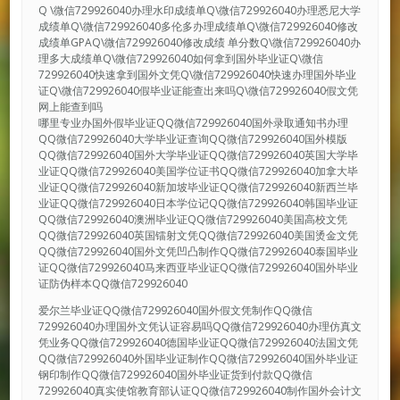
Q \微信729926040办理水印成绩单Q\微信729926040办理悉尼大学
成绩单Q\微信729926040多伦多办理成绩单Q\微信729926040修改
成绩单GPAQ\微信729926040修改成绩 单分数Q\微信729926040办
理多大成绩单Q\微信729926040如何拿到国外毕业证Q\微信
729926040快速拿到国外文凭Q\微信729926040快速办理国外毕业
证Q\微信729926040假毕业证能查出来吗Q\微信729926040假文凭
网上能查到吗
哪里专业办国外假毕业证QQ微信729926040国外录取通知书办理
QQ微信729926040大学毕业证查询QQ微信729926040国外模版
QQ微信729926040国外大学毕业证QQ微信729926040英国大学毕
业证QQ微信729926040美国学位证书QQ微信729926040加拿大毕
业证QQ微信729926040新加坡毕业证QQ微信729926040新西兰毕
业证QQ微信729926040日本学位记QQ微信729926040韩国毕业证
QQ微信729926040澳洲毕业证QQ微信729926040美国高校文凭
QQ微信729926040英国镭射文凭QQ微信729926040美国烫金文凭
QQ微信729926040国外文凭凹凸制作QQ微信729926040泰国毕业
证QQ微信729926040马来西亚毕业证QQ微信729926040国外毕业
证防伪样本QQ微信729926040
爱尔兰毕业证QQ微信729926040国外假文凭制作QQ微信
729926040办理国外文凭认证容易吗QQ微信729926040办理仿真文
凭业务QQ微信729926040德国毕业证QQ微信729926040法国文凭
QQ微信729926040外国毕业证制作QQ微信729926040国外毕业证
钢印制作QQ微信729926040国外毕业证货到付款QQ微信
729926040真实使馆教育部认证QQ微信729926040制作国外会计文