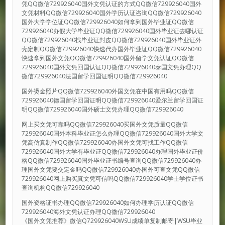
凭QQ微信729926040国外文凭认证的方式QQ微信729926040国外
文凭材料QQ微信729926040国外学历认证咨询QQ微信729926040
国外大学学位证QQ微信729926040如何拿到国外毕业证QQ微信
729926040办假大学毕业证QQ微信729926040国外毕业证去哪认证
QQ微信729926040找毕业证封皮QQ微信729926040国外毕业证外
壳定制QQ微信729926040快速代办国外毕业证QQ微信729926040
快速拿到国外文凭QQ微信729926040国外留学文凭认证QQ微信
729926040国外文凭回国认证QQ微信729926040泰国文凭办理QQ
微信729926040法国留学回国证明QQ微信729926040
国外烫金照片QQ微信729926040外国文凭在中国有用吗QQ微信
729926040德国留学回国证明QQ微信729926040爱尔兰留学回国证
明QQ微信729926040国外硕士文凭办理QQ微信729926040
网上买文凭可靠吗QQ微信729926040买国外文凭质量QQ微信
729926040国外本科毕业证怎么办理QQ微信729926040国外大学文
凭高仿真制作QQ微信729926040办国外文凭可找工作QQ微信
729926040国外大学有毕业证QQ微信729926040办理国外毕业证价
格QQ微信729926040国外毕业证书编号查询QQ微信729926040办
理国外文凭要交定金吗QQ微信729926040办国外可查文凭QQ微信
729926040网上购买真文凭可信吗QQ微信729926040学士学位证书
查询机构QQ微信729926040
国外资格证书办理QQ微信729926040如何办理学历认证QQ微信
729926040海外文凭认证办理QQ微信729926040
《国外文凭推荐》微信Q729926040WSU成绩单复制邮寄|WSU毕业