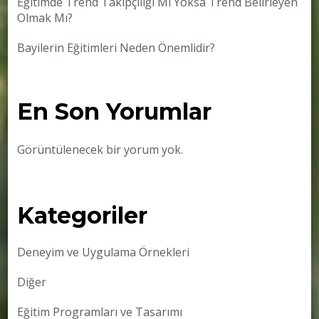
Eğitimde Trend Takipçiliği Mi Yoksa Trend Belirleyen
Olmak Mı?
Bayilerin Eğitimleri Neden Önemlidir?
En Son Yorumlar
Görüntülenecek bir yorum yok.
Kategoriler
Deneyim ve Uygulama Örnekleri
Diğer
Eğitim Programları ve Tasarımı