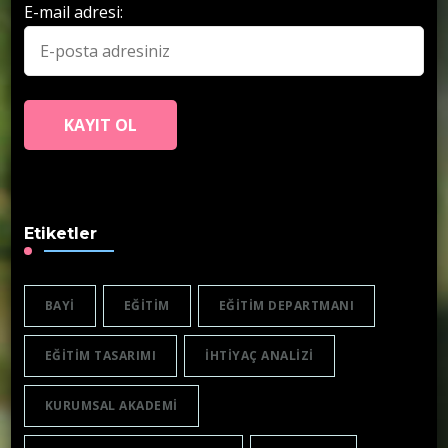
E-mail adresi:
Etiketler
BAYI
EĞITIM
EĞITIM DEPARTMANI
EĞITIM TASARIMI
IHTIYAÇ ANALIZI
KURUMSAL AKADEMI