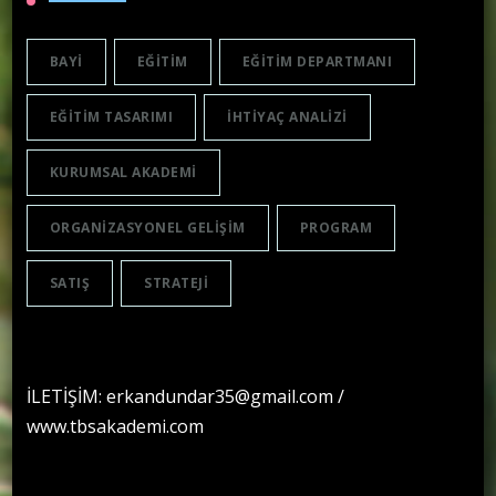
BAYI
EĞITIM
EĞITIM DEPARTMANI
EĞITIM TASARIMI
IHTIYAÇ ANALIZI
KURUMSAL AKADEMI
ORGANIZASYONEL GELIŞIM
PROGRAM
SATIŞ
STRATEJI
İLETİŞİM: erkandundar35@gmail.com /
www.tbsakademi.com