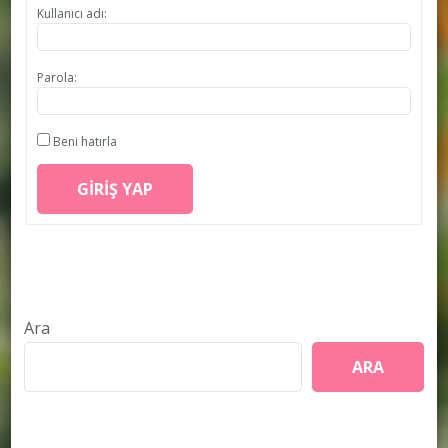
Kullanıcı adı:
Parola:
Beni hatırla
GIRIŞ YAP
Ara
ARA