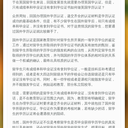
于在英国留学生来说，回国发展首先就需要办理英国学认证。但是，
只有成绩单和毕业证没有拿到学位证书如何做英国学历认证？
众所周知，回国办理国外学历认证，递交齐全的认证材料是学历认证
成功的最基础条件。但是，有不少留学生在国外留学后，却只有成绩
单和毕业证，并没有拿到学位证书。对于这类情况的留学生，想要通
过国外学历认证就比较棘手了。
国外学历认证是国家教育部针对留学生所开展的一项学历学位的鉴定
工作，通过对留学生所取得的学历学位证书的真实有效性的甄别，鉴
别留学生所取得的学历学位的颁发机构的合法性，从而判定留学生所
取得的学历学位的真实性，并与我国的学历学位体系的相对应的关系
做一个权威的确认，最终出具纸质的认证书。
留学生只有成绩单和毕业证没有拿到学位证，一般是挂科后补考通过
得到的，或者是有大四达到留级水平的学校会让你选留级还是只有毕
业证没有学位证书。同时，有一些学校或者是课程只能颁发毕业证，
并不能颁发学位证，例如远程教育、部分私立院校等。
但是，需要说明的是留学生只有成绩单和毕业证，没有拿到学位证的
话，是不在教育部认证范围之内的。因为，教育部有明确规定，留学
生在办理学历认证时要求递交齐全的认证材料，其中就包括了国外留
学所获的学位证。学位证作为重要的考核对象，若有缺少的话，留学
生的学历认证将会遭遇很大的阻碍。
当然，国外学历认证不仅是考察留学生是否毕业获得学历学位的真实
性以及有效性，还会对留学生国外留学的留学方式、授课目标、授课