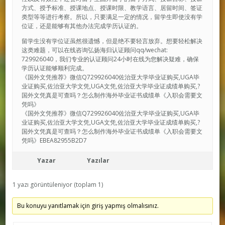
方式、授予标准、授课地点、授课时限、教学语言、居留时间、签证
类型等等进行考察。所以，只要满足一定的情况，留学生即使没有学
位证，还是能够有其他办法完成学历认证的。
留学生没有学位证虽然很遗憾，但是绝不要轻言放弃。想要轻松解决
这类难题，可以在线咨询弘扬海归认证顾问qq/wechat:
729926040，我们专业的认证顾问24小时在线为您解决疑难，确保
学历认证能够顺利完成。
《国外文凭推荐》微信Q729926040佐治亚大学毕业证购买,UGA毕
业证购买,佐治亚大学文凭,UGA文凭,佐治亚大学毕业证成绩单购买,?
国外文凭真是可查吗？怎么制作海外毕业证书成绩单《入职会需要文
凭吗》
《国外文凭推荐》微信Q729926040佐治亚大学毕业证购买,UGA毕
业证购买,佐治亚大学文凭,UGA文凭,佐治亚大学毕业证成绩单购买,?
国外文凭真是可查吗？怎么制作海外毕业证书成绩单《入职会需要文
凭吗》EBEA82955B2D7
Yazar
Yazılar
1 yazı görüntüleniyor (toplam 1)
Bu konuyu yanıtlamak için giriş yapmış olmalısınız.