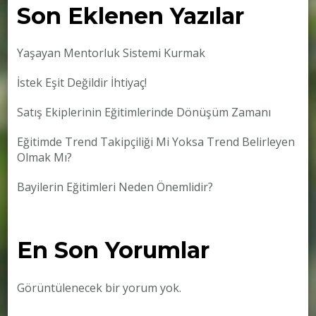
Son Eklenen Yazılar
Yaşayan Mentorluk Sistemi Kurmak
İstek Eşit Değildir İhtiyaç!
Satış Ekiplerinin Eğitimlerinde Dönüşüm Zamanı
Eğitimde Trend Takipçiliği Mi Yoksa Trend Belirleyen
Olmak Mı?
Bayilerin Eğitimleri Neden Önemlidir?
En Son Yorumlar
Görüntülenecek bir yorum yok.