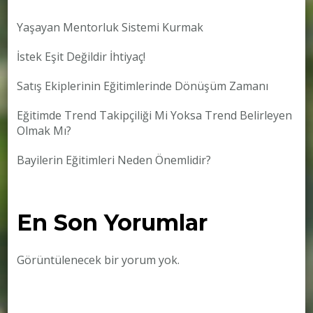
Yaşayan Mentorluk Sistemi Kurmak
İstek Eşit Değildir İhtiyaç!
Satış Ekiplerinin Eğitimlerinde Dönüşüm Zamanı
Eğitimde Trend Takipçiliği Mi Yoksa Trend Belirleyen
Olmak Mı?
Bayilerin Eğitimleri Neden Önemlidir?
En Son Yorumlar
Görüntülenecek bir yorum yok.