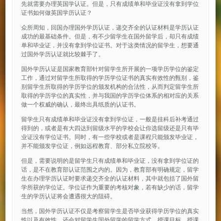
先就需要办理英国学认证。但是，只有成绩单和毕业证没有拿到学位
证书如何做英国学历认证？
众所周知，回国办理国外学历认证，递交齐全的认证材料是学历认证
成功的最基础条件。但是，有不少留学生在国外留学后，却只有成绩
单和毕业证，并没有拿到学位证书。对于这类情况的留学生，想要通
过国外学历认证就比较棘手了。
国外学历认证是国家教育部针对留学生所开展的一项学历学位的鉴定
工作，通过对留学生所取得的学历学位证书的真实有效性的甄别，鉴
别留学生所取得的学历学位的颁发机构的合法性，从而判定留学生所
取得的学历学位的真实性，并与我国的学历学位体系的相对应的关系
做一个权威的确认，最终出具纸质的认证书。
留学生只有成绩单和毕业证没有拿到学位证，一般是挂科后补考通过
得到的，或者是有大四达到留级水平的学校会让你选留级还是只有毕
业证没有学位证书。同时，有一些学校或者是课程只能颁发毕业证，
并不能颁发学位证，例如远程教育、部分私立院校等。
但是，需要说明的是留学生只有成绩单和毕业证，没有拿到学位证的
话，是不在教育部认证范围之内的。因为，教育部有明确规定，留学
生在办理学历认证时要求递交齐全的认证材料，其中就包括了国外留
学所获的学位证。学位证作为重要的考核对象，若有缺少的话，留学
生的学历认证将会遭遇很大的阻碍。
当然，国外学历认证不仅是考察留学生是否毕业获得学历学位的真实
性以及有效性，还会对留学生国外留学的留学方式、授课目标、授课