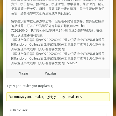
方式、授予标准、授课地点、授课时限、教学语言、居留时间、签证
类型等等进行考察。所以，只要满足一定的情况，留学生即使没有学
位证，还是能够有其他办法完成学历认证的。
留学生没有学位证虽然很遗憾，但是绝不要轻言放弃。想要轻松解决
这类难题，可以在线咨询弘扬海归认证顾问qq/wechat:
729926040，我们专业的认证顾问24小时在线为您解决疑难，确保
学历认证能够顺利完成。
《国外文凭推荐》微信Q729926040兰道夫学院毕业证成绩单办理美
国Randolph College文凭哪家强,?国外文凭真是可查吗？怎么制作海
外毕业证书成绩单《入职会需要文凭吗》
《国外文凭推荐》微信Q729926040兰道夫学院毕业证成绩单办理美
国Randolph College文凭哪家强,?国外文凭真是可查吗？怎么制作海
外毕业证书成绩单《入职会需要文凭吗》5DA52
Yazar
Yazılar
1 yazı görüntüleniyor (toplam 1)
Bu konuyu yanıtlamak için giriş yapmış olmalısınız.
Kullanıcı adı: