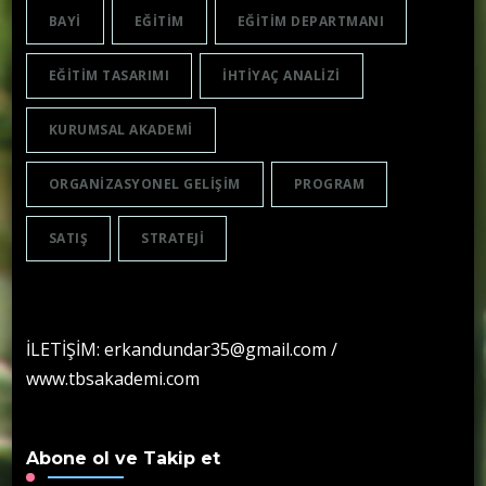
BAYI
EĞITIM
EĞITIM DEPARTMANI
EĞITIM TASARIMI
IHTIYAÇ ANALIZI
KURUMSAL AKADEMI
ORGANIZASYONEL GELIŞIM
PROGRAM
SATIŞ
STRATEJI
İLETİŞİM: erkandundar35@gmail.com /
www.tbsakademi.com
Abone ol ve Takip et