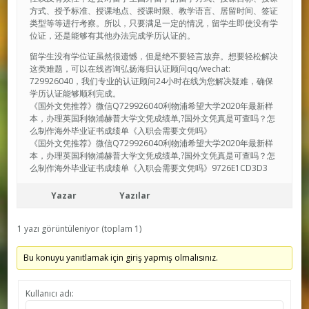
方式、授予标准、授课地点、授课时限、教学语言、居留时间、签证
类型等等进行考察。所以，只要满足一定的情况，留学生即使没有学
位证，还是能够有其他办法完成学历认证的。
留学生没有学位证虽然很遗憾，但是绝不要轻言放弃。想要轻松解决
这类难题，可以在线咨询弘扬海归认证顾问qq/wechat:
729926040，我们专业的认证顾问24小时在线为您解决疑难，确保
学历认证能够顺利完成。
《国外文凭推荐》微信Q729926040利物浦希望大学2020年最新样
本，办理英国利物浦赫普大学文凭成绩单,?国外文凭真是可查吗？怎
么制作海外毕业证书成绩单《入职会需要文凭吗》
《国外文凭推荐》微信Q729926040利物浦希望大学2020年最新样
本，办理英国利物浦赫普大学文凭成绩单,?国外文凭真是可查吗？怎
么制作海外毕业证书成绩单《入职会需要文凭吗》9726E1CD3D3
Yazar
Yazılar
1 yazı görüntüleniyor (toplam 1)
Bu konuyu yanıtlamak için giriş yapmış olmalısınız.
Kullanıcı adı: