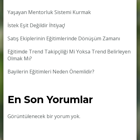
Yaşayan Mentorluk Sistemi Kurmak
İstek Eşit Değildir İhtiyaç!
Satış Ekiplerinin Eğitimlerinde Dönüşüm Zamanı
Eğitimde Trend Takipçiliği Mi Yoksa Trend Belirleyen
Olmak Mı?
Bayilerin Eğitimleri Neden Önemlidir?
En Son Yorumlar
Görüntülenecek bir yorum yok.