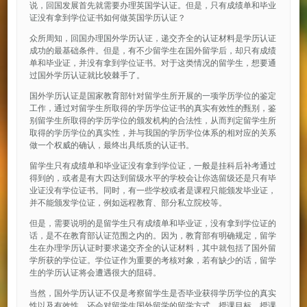
说，回国发展首先就需要办理英国学认证。但是，只有成绩单和毕业
证没有拿到学位证书如何做英国学历认证？
众所周知，回国办理国外学历认证，递交齐全的认证材料是学历认证
成功的最基础条件。但是，有不少留学生在国外留学后，却只有成绩
单和毕业证，并没有拿到学位证书。对于这类情况的留学生，想要通
过国外学历认证就比较棘手了。
国外学历认证是国家教育部针对留学生所开展的一项学历学位的鉴定
工作，通过对留学生所取得的学历学位证书的真实有效性的甄别，鉴
别留学生所取得的学历学位的颁发机构的合法性，从而判定留学生所
取得的学历学位的真实性，并与我国的学历学位体系的相对应的关系
做一个权威的确认，最终出具纸质的认证书。
留学生只有成绩单和毕业证没有拿到学位证，一般是挂科后补考通过
得到的，或者是有大四达到留级水平的学校会让你选留级还是只有毕
业证没有学位证书。同时，有一些学校或者是课程只能颁发毕业证，
并不能颁发学位证，例如远程教育、部分私立院校等。
但是，需要说明的是留学生只有成绩单和毕业证，没有拿到学位证的
话，是不在教育部认证范围之内的。因为，教育部有明确规定，留学
生在办理学历认证时要求递交齐全的认证材料，其中就包括了国外留
学所获的学位证。学位证作为重要的考核对象，若有缺少的话，留学
生的学历认证将会遭遇很大的阻碍。
当然，国外学历认证不仅是考察留学生是否毕业获得学历学位的真实
性以及有效性，还会对留学生国外留学的留学方式、授课目标、授课