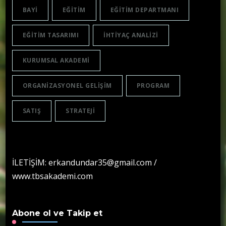
BAYI
EĞITIM
EĞITIM DEPARTMANI
EĞITIM TASARIMI
IHTIYAÇ ANALIZI
KURUMSAL AKADEMI
ORGANIZASYONEL GELIŞIM
PROGRAM
SATIŞ
STRATEJI
İLETİŞİM: erkandundar35@gmail.com /
www.tbsakademi.com
Abone ol ve Takip et