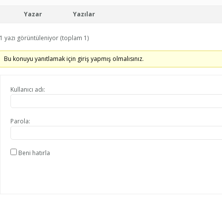
Yazar
Yazılar
1 yazı görüntüleniyor (toplam 1)
Bu konuyu yanıtlamak için giriş yapmış olmalısınız.
Kullanıcı adı:
Parola:
Beni hatırla