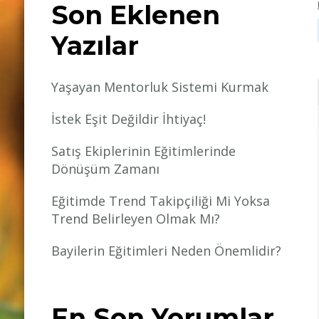
Son Eklenen
Yazılar
Yaşayan Mentorluk Sistemi Kurmak
İstek Eşit Değildir İhtiyaç!
Satış Ekiplerinin Eğitimlerinde
Dönüşüm Zamanı
Eğitimde Trend Takipçiliği Mi Yoksa
Trend Belirleyen Olmak Mı?
Bayilerin Eğitimleri Neden Önemlidir?
En Son Yorumlar