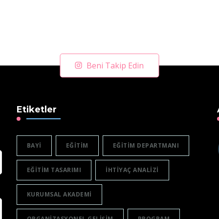
Beni Takip Edin
Etiketler
BAYI
EĞITIM
EĞITIM DEPARTMANI
EĞITIM TASARIMI
IHTIYAÇ ANALIZI
KURUMSAL AKADEMI
ORGANIZASYONEL GELIŞIM
PROGRAM