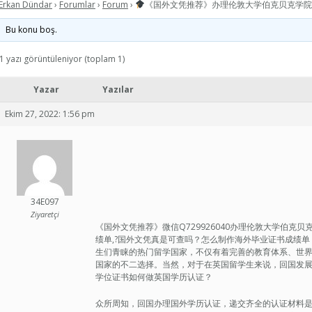
Erkan Dündar
›
Forumlar
›
Forum
›
《国外文凭推荐》办理伦敦大学伯克贝克学院
Bu konu boş.
1 yazı görüntüleniyor (toplam 1)
Yazar
Yazılar
Ekim 27, 2022: 1:56 pm
34E097
Ziyaretçi
《国外文凭推荐》微信Q729926040办理伦敦大学伯克
绩单,?国外文凭真是可查吗？怎么制作海外毕业证书成绩单《入职
生们青睐的热门留学国家，不仅有着完善的教育体系、世
国家的不二选择。当然，对于在英国留学生来说，回国发
学位证书如何做英国学历认证？
众所周知，回国办理国外学历认证，递交齐全的认证材料