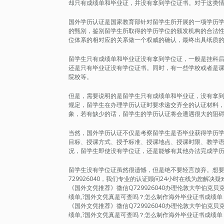
却只有成绩单和毕业证，并没有拿到学位证书。对于这类
国外学历认证是国家教育部针对留学生所开展的一项学历
的甄别，鉴别留学生所取得的学历学位的颁发机构的合法
位体系的相对应的关系做一个权威的确认，最终出具纸质
留学生只有成绩单和毕业证没有拿到学位证，一般是挂科
还是只有毕业证没有学位证书。同时，有一些学校或者是
院校等。
但是，需要说明的是留学生只有成绩单和毕业证，没有拿
规定，留学生在办理学历认证时要求递交齐全的认证材料
象，若有缺少的话，留学生的学历认证将会遭遇很大的阻
当然，国外学历认证不仅是考察留学生是否毕业获得学历
目标、授课方式、授予标准、授课地点、授课时限、教学
况，留学生即使没有学位证，还是能够有其他办法完成学
留学生没有学位证虽然很遗憾，但是绝不要轻言放弃。想要轻松
729926040，我们专业的认证顾问24小时在线为您解
《国外文凭推荐》微信Q729926040办理伦敦大学伯克
绩单,?国外文凭真是可查吗？怎么制作海外毕业证书成绩
《国外文凭推荐》微信Q729926040办理伦敦大学伯克
绩单,?国外文凭真是可查吗？怎么制作海外毕业证书成绩单