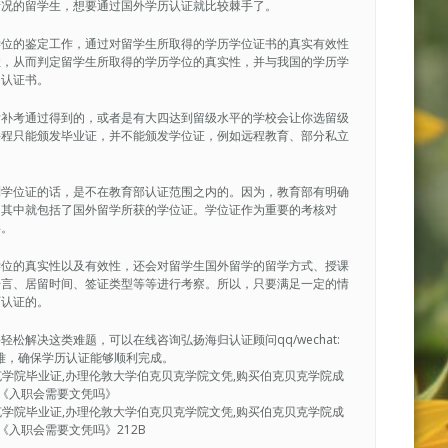
情况的留学生，想要通过国外学历认证就比较棘手了。
学位的鉴定工作，通过对留学生所取得的学历学位证书的真实有效性
性，从而判定留学生所取得的学历学位的真实性，并与我国的学历学
的认证书。
后补考通过得到的，或者是有大四达到留级水平的学校会让你选留级
课程只能颁发毕业证，并不能颁发学位证，例如远程教育、部分私立
到学位证的话，是不在教育部认证范围之内的。因为，教育部有明确
，其中就包括了国外留学所获的学位证。学位证作为重要的考核对
碍。
学位的真实性以及有效性，还会对留学生国外留学的留学方式、授课
语言、居留时间、签证类型等等进行考察。所以，只要满足一定的情
历认证的。
解决这类难题，可以在线咨询弘扬海归认证顾问qq/wechat:
决疑难，确保学历认证能够顺利完成。
贝克学院毕业证,办理伦敦大学伯克贝克学院文凭,购买伯克贝克学院成
单《入职会需要文凭吗》
贝克学院毕业证,办理伦敦大学伯克贝克学院文凭,购买伯克贝克学院成
《入职会需要文凭吗》212B