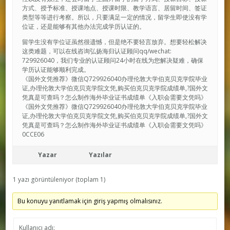
方式、授予标准、授课地点、授课时限、教学语言、居留时间、签证
类型等等进行考察。所以，只要满足一定的情况，留学生即使没有学
位证，还是能够有其他办法完成学历认证的。
留学生没有学位证虽然很遗憾，但是绝不要轻言放弃。想要轻松解决
这类难题，可以在线咨询弘扬海归认证顾问qq/wechat:
729926040，我们专业的认证顾问24小时在线为您解决疑难，确保
学历认证能够顺利完成。
《国外文凭推荐》微信Q729926040办理伦敦大学伯克贝克学院毕业
证,办理伦敦大学伯克贝克学院文凭,购买伯克贝克学院成绩单,?国外文
凭真是可查吗？怎么制作海外毕业证书成绩单《入职会需要文凭吗》
《国外文凭推荐》微信Q729926040办理伦敦大学伯克贝克学院毕业
证,办理伦敦大学伯克贝克学院文凭,购买伯克贝克学院成绩单,?国外文
凭真是可查吗？怎么制作海外毕业证书成绩单《入职会需要文凭吗》
0CCE06
Yazar
Yazılar
1 yazı görüntüleniyor (toplam 1)
Bu konuyu yanıtlamak için giriş yapmış olmalısınız.
Kullanıcı adı: