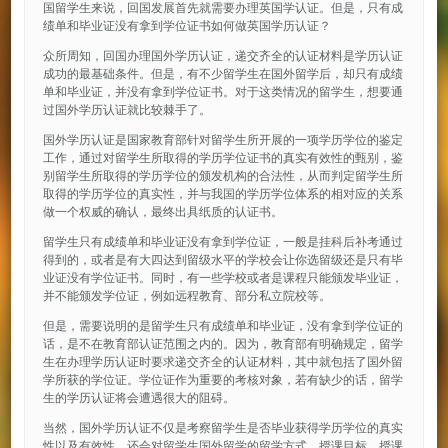
国留学生来说，回国发展首先就需要办理英国学认证。但是，只有成
绩单和毕业证没有拿到学位证书如何做英国学历认证？
众所周知，回国办理国外学历认证，递交齐全的认证材料是学历认证
成功的最基础条件。但是，有不少留学生在国外留学后，却只有成绩
单和毕业证，并没有拿到学位证书。对于这类情况的留学生，想要通
过国外学历认证就比较棘手了。
国外学历认证是国家教育部针对留学生所开展的一项学历学位的鉴定
工作，通过对留学生所取得的学历学位证书的真实有效性的甄别，鉴
别留学生所取得的学历学位的颁发机构的合法性，从而判定留学生所
取得的学历学位的真实性，并与我国的学历学位体系的相对应的关系
做一个权威的确认，最终出具纸质的认证书。
留学生只有成绩单和毕业证没有拿到学位证，一般是挂科后补考通过
得到的，或者是有大四达到留级水平的学校会让你选留级还是只有毕
业证没有学位证书。同时，有一些学校或者是课程只能颁发毕业证，
并不能颁发学位证，例如远程教育、部分私立院校等。
但是，需要说明的是留学生只有成绩单和毕业证，没有拿到学位证的
话，是不在教育部认证范围之内的。因为，教育部有明确规定，留学
生在办理学历认证时要求递交齐全的认证材料，其中就包括了国外留
学所获的学位证。学位证作为重要的考核对象，若有缺少的话，留学
生的学历认证将会遭遇很大的阻碍。
当然，国外学历认证不仅是考察留学生是否毕业获得学历学位的真实
性以及有效性，还会对留学生国外留学的留学方式、授课目标、授课