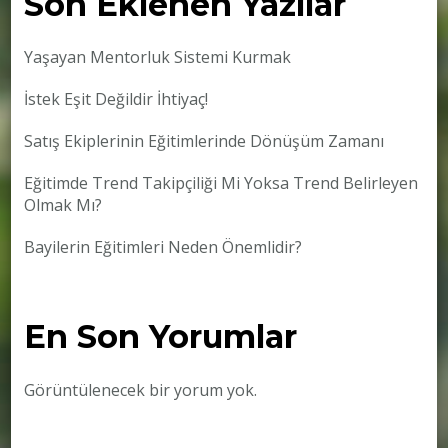
Son Eklenen Yazılar
Yaşayan Mentorluk Sistemi Kurmak
İstek Eşit Değildir İhtiyaç!
Satış Ekiplerinin Eğitimlerinde Dönüşüm Zamanı
Eğitimde Trend Takipçiliği Mi Yoksa Trend Belirleyen
Olmak Mı?
Bayilerin Eğitimleri Neden Önemlidir?
En Son Yorumlar
Görüntülenecek bir yorum yok.