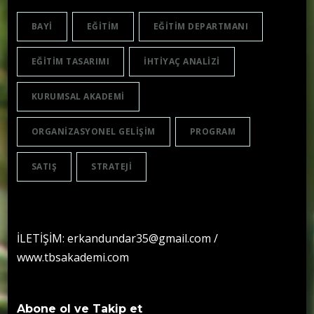
BAYI
EĞITIM
EĞITIM DEPARTMANI
EĞITIM TASARIMI
IHTIYAÇ ANALIZI
KURUMSAL AKADEMI
ORGANIZASYONEL GELIŞIM
PROGRAM
SATIŞ
STRATEJI
İLETİŞİM: erkandundar35@gmail.com /
www.tbsakademi.com
Abone ol ve Takip et