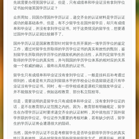
先就需要办理英国学认证。但是，只有成绩单和毕业证没有拿到学位
证书如何做英国学历认证？
众所周知，回国办理国外学历认证，递交齐全的认证材料是学历认证
成功的最基础条件。但是，有不少留学生在国外留学后，却只有成绩
单和毕业证，并没有拿到学位证书。对于这类情况的留学生，想要通
过国外学历认证就比较棘手了。
国外学历认证是国家教育部针对留学生所开展的一项学历学位的鉴定
工作，通过对留学生所取得的学历学位证书的真实有效性的甄别，鉴
别留学生所取得的学历学位的颁发机构的合法性，从而判定留学生所
取得的学历学位的真实性，并与我国的学历学位体系的相对应的关系
做一个权威的确认，最终出具纸质的认证书。
留学生只有成绩单和毕业证没有拿到学位证，一般是挂科后补考通过
得到的，或者是有大四达到留级水平的学校会让你选留级还是只有毕
业证没有学位证书。同时，有一些学校或者是课程只能颁发毕业证，
并不能颁发学位证，例如远程教育、部分私立院校等。
但是，需要说明的是留学生只有成绩单和毕业证，没有拿到学位证的
话，是不在教育部认证范围之内的。因为，教育部有明确规定，留学
生在办理学历认证时要求递交齐全的认证材料，其中就包括了国外留
学所获的学位证。学位证作为重要的考核对象，若有缺少的话，留学
生的学历认证将会遭遇很大的阻碍。
当然，国外学历认证不仅是考察留学生是否毕业获得学历学位的真实
性以及有效性，还会对留学生国外留学的留学方式、授课目标、授课