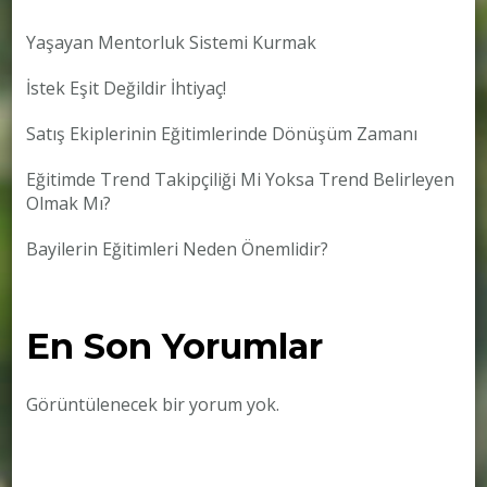
Yaşayan Mentorluk Sistemi Kurmak
İstek Eşit Değildir İhtiyaç!
Satış Ekiplerinin Eğitimlerinde Dönüşüm Zamanı
Eğitimde Trend Takipçiliği Mi Yoksa Trend Belirleyen
Olmak Mı?
Bayilerin Eğitimleri Neden Önemlidir?
En Son Yorumlar
Görüntülenecek bir yorum yok.