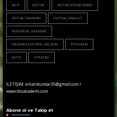
BAYI
EĞITIM
EĞITIM DEPARTMANI
EĞITIM TASARIMI
IHTIYAÇ ANALIZI
KURUMSAL AKADEMI
ORGANIZASYONEL GELIŞIM
PROGRAM
SATIŞ
STRATEJI
İLETİŞİM: erkandundar35@gmail.com /
www.tbsakademi.com
Abone ol ve Takip et