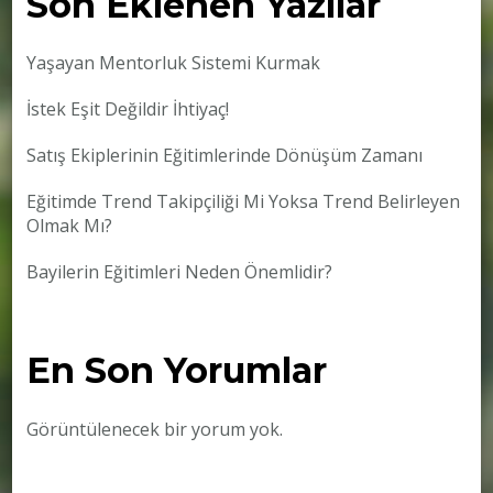
Son Eklenen Yazılar
Yaşayan Mentorluk Sistemi Kurmak
İstek Eşit Değildir İhtiyaç!
Satış Ekiplerinin Eğitimlerinde Dönüşüm Zamanı
Eğitimde Trend Takipçiliği Mi Yoksa Trend Belirleyen
Olmak Mı?
Bayilerin Eğitimleri Neden Önemlidir?
En Son Yorumlar
Görüntülenecek bir yorum yok.