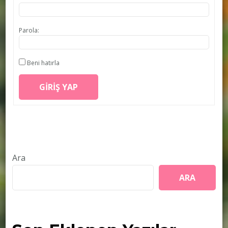
Parola:
Beni hatırla
GIRIŞ YAP
Ara
ARA