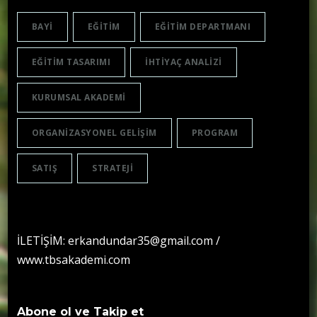
BAYI
EĞITIM
EĞITIM DEPARTMANI
EĞITIM TASARIMI
IHTIYAÇ ANALIZI
KURUMSAL AKADEMI
ORGANIZASYONEL GELIŞIM
PROGRAM
SATIŞ
STRATEJI
İLETİŞİM: erkandundar35@gmail.com /
www.tbsakademi.com
Abone ol ve Takip et