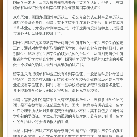
国留学生来说，回国发展首先就需要办理英国学认证。但是，只有成
绩单和毕业证没有拿到学位证书如何做英国学历认证？
众所周知，回国办理国外学历认证，递交齐全的认证材料是学历认证
成功的最基础条件。但是，有不少留学生在国外留学后，却只有成绩
单和毕业证，并没有拿到学位证书。对于这类情况的留学生，想要通
过国外学历认证就比较棘手了。
国外学历认证是国家教育部针对留学生所开展的一项学历学位的鉴定
工作，通过对留学生所取得的学历学位证书的真实有效性的甄别，鉴
别留学生所取得的学历学位的颁发机构的合法性，从而判定留学生所
取得的学历学位的真实性，并与我国的学历学位体系的相对应的关系
做一个权威的确认，最终出具纸质的认证书。
留学生只有成绩单和毕业证没有拿到学位证，一般是挂科后补考通过
得到的，或者是有大四达到留级水平的学校会让你选留级还是只有毕
业证没有学位证书。同时，有一些学校或者是课程只能颁发毕业证，
并不能颁发学位证，例如远程教育、部分私立院校等。
但是，需要说明的是留学生只有成绩单和毕业证，没有拿到学位证的
话，是不在教育部认证范围之内的。因为，教育部有明确规定，留学
生在办理学历认证时要求递交齐全的认证材料，其中就包括了国外留
学所获的学位证。学位证作为重要的考核对象，若有缺少的话，留学
生的学历认证将会遭遇很大的阻碍。
当然，国外学历认证不仅是考察留学生是否毕业获得学历学位的真实
性以及有效性，还会对留学生国外留学的留学方式、授课目标、授课