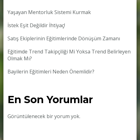
Yaşayan Mentorluk Sistemi Kurmak
İstek Eşit Değildir İhtiyaç!
Satış Ekiplerinin Eğitimlerinde Dönüşüm Zamanı
Eğitimde Trend Takipçiliği Mi Yoksa Trend Belirleyen
Olmak Mı?
Bayilerin Eğitimleri Neden Önemlidir?
En Son Yorumlar
Görüntülenecek bir yorum yok.