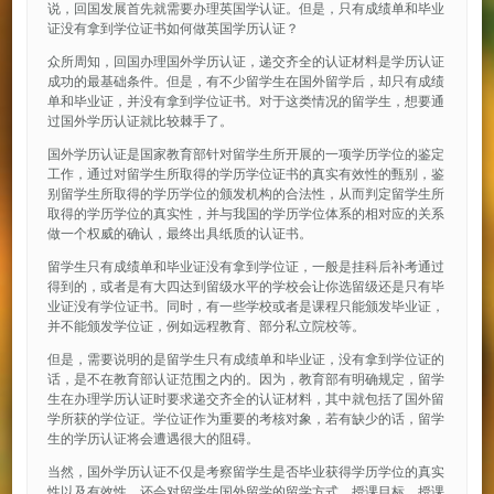
说，回国发展首先就需要办理英国学认证。但是，只有成绩单和毕业
证没有拿到学位证书如何做英国学历认证？
众所周知，回国办理国外学历认证，递交齐全的认证材料是学历认证
成功的最基础条件。但是，有不少留学生在国外留学后，却只有成绩
单和毕业证，并没有拿到学位证书。对于这类情况的留学生，想要通
过国外学历认证就比较棘手了。
国外学历认证是国家教育部针对留学生所开展的一项学历学位的鉴定
工作，通过对留学生所取得的学历学位证书的真实有效性的甄别，鉴
别留学生所取得的学历学位的颁发机构的合法性，从而判定留学生所
取得的学历学位的真实性，并与我国的学历学位体系的相对应的关系
做一个权威的确认，最终出具纸质的认证书。
留学生只有成绩单和毕业证没有拿到学位证，一般是挂科后补考通过
得到的，或者是有大四达到留级水平的学校会让你选留级还是只有毕
业证没有学位证书。同时，有一些学校或者是课程只能颁发毕业证，
并不能颁发学位证，例如远程教育、部分私立院校等。
但是，需要说明的是留学生只有成绩单和毕业证，没有拿到学位证的
话，是不在教育部认证范围之内的。因为，教育部有明确规定，留学
生在办理学历认证时要求递交齐全的认证材料，其中就包括了国外留
学所获的学位证。学位证作为重要的考核对象，若有缺少的话，留学
生的学历认证将会遭遇很大的阻碍。
当然，国外学历认证不仅是考察留学生是否毕业获得学历学位的真实
性以及有效性，还会对留学生国外留学的留学方式、授课目标、授课