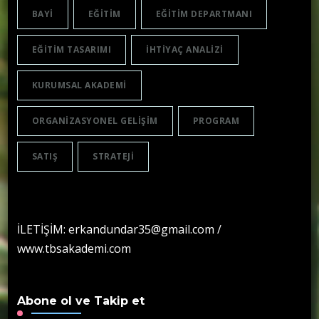
BAYI
EĞITIM
EĞITIM DEPARTMANI
EĞITIM TASARIMI
IHTIYAÇ ANALIZI
KURUMSAL AKADEMI
ORGANIZASYONEL GELIŞIM
PROGRAM
SATIŞ
STRATEJI
İLETİŞİM: erkandundar35@gmail.com /
www.tbsakademi.com
Abone ol ve Takip et