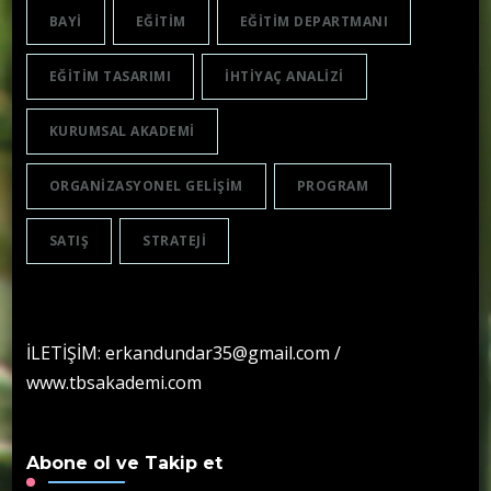
BAYI
EĞITIM
EĞITIM DEPARTMANI
EĞITIM TASARIMI
IHTIYAÇ ANALIZI
KURUMSAL AKADEMI
ORGANIZASYONEL GELIŞIM
PROGRAM
SATIŞ
STRATEJI
İLETİŞİM: erkandundar35@gmail.com /
www.tbsakademi.com
Abone ol ve Takip et