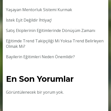
Yaşayan Mentorluk Sistemi Kurmak
İstek Eşit Değildir İhtiyaç!
Satış Ekiplerinin Eğitimlerinde Dönüşüm Zamanı
Eğitimde Trend Takipçiliği Mi Yoksa Trend Belirleyen
Olmak Mı?
Bayilerin Eğitimleri Neden Önemlidir?
En Son Yorumlar
Görüntülenecek bir yorum yok.