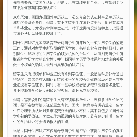
先就需要办理英国学认证。但是，只有成绩单和毕业证没有拿到学位
证书如何做英国学历认证？
众所周知，回国办理国外学历认证，递交齐全的认证材料是学历认证
成功的最基础条件。但是，有不少留学生在国外留学后，却只有成绩
单和毕业证，并没有拿到学位证书。对于这类情况的留学生，想要通
过国外学历认证就比较棘手了。
国外学历认证是国家教育部针对留学生所开展的一项学历学位的鉴定
工作，通过对留学生所取得的学历学位证书的真实有效性的甄别，鉴
别留学生所取得的学历学位的颁发机构的合法性，从而判定留学生所
取得的学历学位的真实性，并与我国的学历学位体系的相对应的关系
做一个权威的确认，最终出具纸质的认证书。
留学生只有成绩单和毕业证没有拿到学位证，一般是挂科后补考通过
得到的，或者是有大四达到留级水平的学校会让你选留级还是只有毕
业证没有学位证书。同时，有一些学校或者是课程只能颁发毕业证，
并不能颁发学位证，例如远程教育、部分私立院校等。
但是，需要说明的是留学生只有成绩单和毕业证，没有拿到学位证的
话，是不在教育部认证范围之内的。因为，教育部有明确规定，留学
生在办理学历认证时要求递交齐全的认证材料，其中就包括了国外留
学所获的学位证。学位证作为重要的考核对象，若有缺少的话，留学
生的学历认证将会遭遇很大的阻碍。
当然，国外学历认证不仅是考察留学生是否毕业获得学历学位的真实
性以及有效性，还会对留学生国外留学的留学方式、授课目标、授课