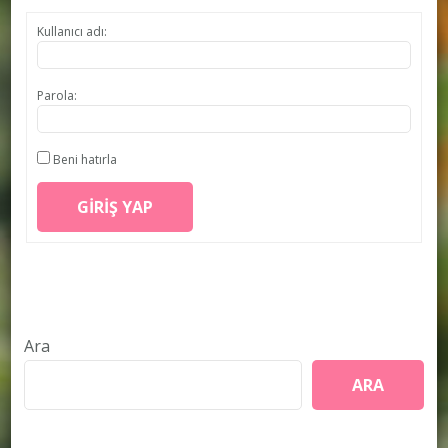
Kullanıcı adı:
Parola:
Beni hatırla
GIRIŞ YAP
Ara
ARA