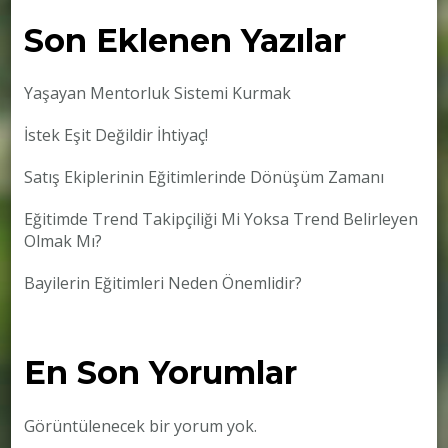
Son Eklenen Yazılar
Yaşayan Mentorluk Sistemi Kurmak
İstek Eşit Değildir İhtiyaç!
Satış Ekiplerinin Eğitimlerinde Dönüşüm Zamanı
Eğitimde Trend Takipçiliği Mi Yoksa Trend Belirleyen
Olmak Mı?
Bayilerin Eğitimleri Neden Önemlidir?
En Son Yorumlar
Görüntülenecek bir yorum yok.