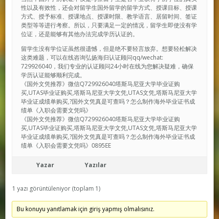
性以及有效性，还会对留学生国外留学的留学方式、授课目标、授课
方式、授予标准、授课地点、授课时限、教学语言、居留时间、签证
类型等等进行考察。所以，只要满足一定的情况，留学生即使没有学
位证，还是能够有其他办法完成学历认证的。
留学生没有学位证虽然很遗憾，但是绝不要轻言放弃。想要轻松解决
这类难题，可以在线咨询弘扬海归认证顾问qq/wechat:
729926040，我们专业的认证顾问24小时在线为您解决疑难，确保
学历认证能够顺利完成。
《国外文凭推荐》微信Q729926040塔斯马尼亚大学毕业证购
买,UTAS毕业证购买,塔斯马尼亚大学文凭,UTAS文凭,塔斯马尼亚大学
毕业证成绩单购买,?国外文凭真是可查吗？怎么制作海外毕业证书成
绩单《入职会需要文凭吗》
《国外文凭推荐》微信Q729926040塔斯马尼亚大学毕业证购
买,UTAS毕业证购买,塔斯马尼亚大学文凭,UTAS文凭,塔斯马尼亚大学
毕业证成绩单购买,?国外文凭真是可查吗？怎么制作海外毕业证书成
绩单《入职会需要文凭吗》0895EE
Yazar
Yazılar
1 yazı görüntüleniyor (toplam 1)
Bu konuyu yanıtlamak için giriş yapmış olmalısınız.