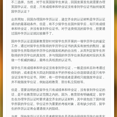
不二选择。当然，对于在英国留学生来说，回国发展首先就需要办理
英国学认证。但是，只有成绩单和毕业证没有拿到学位证书如何做英
国学历认证？
众所周知，回国办理国外学历认证，递交齐全的认证材料是学历认证
成功的最基础条件。但是，有不少留学生在国外留学后，却只有成绩
单和毕业证，并没有拿到学位证书。对于这类情况的留学生，想要通
过国外学历认证就比较棘手了。
国外学历认证是国家教育部针对留学生所开展的一项学历学位的鉴定
工作，通过对留学生所取得的学历学位证书的真实有效性的甄别，鉴
别留学生所取得的学历学位的颁发机构的合法性，从而判定留学生所
取得的学历学位的真实性，并与我国的学历学位体系的相对应的关系
做一个权威的确认，最终出具纸质的认证书。
留学生只有成绩单和毕业证没有拿到学位证，一般是挂科后补考通过
得到的，或者是有大四达到留级水平的学校会让你选留级还是只有毕
业证没有学位证书。同时，有一些学校或者是课程只能颁发毕业证，
并不能颁发学位证，例如远程教育、部分私立院校等。
但是，需要说明的是留学生只有成绩单和毕业证，没有拿到学位证的
话，是不在教育部认证范围之内的。因为，教育部有明确规定，留学
生在办理学历认证时要求递交齐全的认证材料，其中就包括了国外留
学所获的学位证。学位证作为重要的考核对象，若有缺少的话，留学
生的学历认证将会遭遇很大的阻碍。
当然，国外学历认证不仅是考察留学生是否毕业获得学历学位的真实