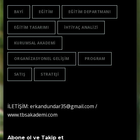
BAYI
EĞITIM
EĞITIM DEPARTMANI
EĞITIM TASARIMI
IHTIYAÇ ANALIZI
KURUMSAL AKADEMI
ORGANIZASYONEL GELIŞIM
PROGRAM
SATIŞ
STRATEJI
İLETİŞİM: erkandundar35@gmail.com /
www.tbsakademi.com
Abone ol ve Takip et