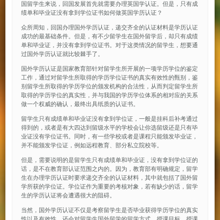
国留学生来说，回国发展首先就需要办理英国学认证。但是，只有成
绩单和毕业证没有拿到学位证书如何做英国学历认证？
众所周知，回国办理国外学历认证，递交齐全的认证材料是学历认证
成功的最基础条件。但是，有不少留学生在国外留学后，却只有成绩
单和毕业证，并没有拿到学位证书。对于这类情况的留学生，想要通
过国外学历认证就比较棘手了。
国外学历认证是国家教育部针对留学生所开展的一项学历学位的鉴定
工作，通过对留学生所取得的学历学位证书的真实有效性的甄别，鉴
别留学生所取得的学历学位的颁发机构的合法性，从而判定留学生所
取得的学历学位的真实性，并与我国的学历学位体系的相对应的关系
做一个权威的确认，最终出具纸质的认证书。
留学生只有成绩单和毕业证没有拿到学位证，一般是挂科后补考通过
得到的，或者是有大四达到留级水平的学校会让你选留级还是只有毕
业证没有学位证书。同时，有一些学校或者是课程只能颁发毕业证，
并不能颁发学位证，例如远程教育、部分私立院校等。
但是，需要说明的是留学生只有成绩单和毕业证，没有拿到学位证的
话，是不在教育部认证范围之内的。因为，教育部有明确规定，留学
生在办理学历认证时要求递交齐全的认证材料，其中就包括了国外留
学所获的学位证。学位证作为重要的考核对象，若有缺少的话，留学
生的学历认证将会遭遇很大的阻碍。
当然，国外学历认证不仅是考察留学生是否毕业获得学历学位的真实
性以及有效性，还会对留学生国外留学的留学方式、授课目标、授课