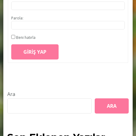
Parola:
Beni hatırla
GIRIŞ YAP
Ara
ARA