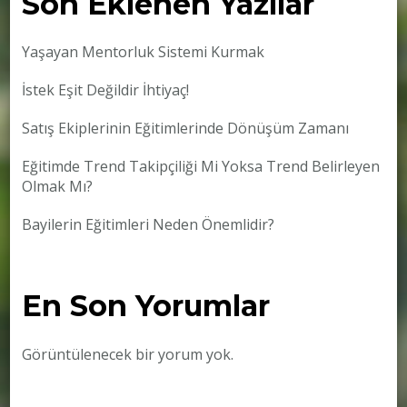
Son Eklenen Yazılar
Yaşayan Mentorluk Sistemi Kurmak
İstek Eşit Değildir İhtiyaç!
Satış Ekiplerinin Eğitimlerinde Dönüşüm Zamanı
Eğitimde Trend Takipçiliği Mi Yoksa Trend Belirleyen
Olmak Mı?
Bayilerin Eğitimleri Neden Önemlidir?
En Son Yorumlar
Görüntülenecek bir yorum yok.