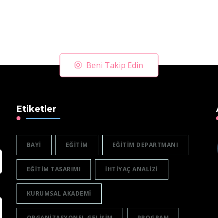
Beni Takip Edin
Etiketler
BAYI
EĞITIM
EĞITIM DEPARTMANI
EĞITIM TASARIMI
IHTIYAÇ ANALIZI
KURUMSAL AKADEMI
ORGANIZASYONEL GELIŞIM
PROGRAM