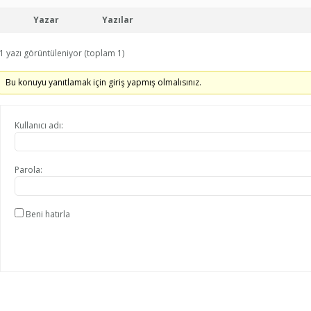
Yazar
Yazılar
1 yazı görüntüleniyor (toplam 1)
Bu konuyu yanıtlamak için giriş yapmış olmalısınız.
Kullanıcı adı:
Parola:
Beni hatırla