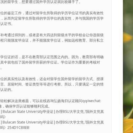
情况的留学生，想要通过国外学历认证就比较棘手了。
学位的鉴定工作，通过对留学生所取得的学历学位证书的真实有效性
性，从而判定留学生所取得的学历学位的真实性，并与我国的学历学
的认证书。
后补考通过得到的，或者是有大四达到留级水平的学校会让你选留级
课程只能颁发毕业证，并不能颁发学位证，例如远程教育、部分私立
到学位证的话，是不在教育部认证范围之内的。因为，教育部有明确
，其中就包括了国外留学所获的学位证。学位证作为重要的考核对
碍。
学位的真实性以及有效性，还会对留学生国外留学的留学方式、授课
语言、居留时间、签证类型等等进行考察。所以，只要满足一定的情
历认证的。
解决这类难题，可以在线咨询弘扬海归认证顾问qq/wechat:
决疑难，确保学历认证能够顺利完成。
can State University毕业证|办理BSU大学文凭,?国外文凭真
凭吗》
can State University毕业证|办理BSU大学文凭,?国外文凭真
254D1CB8EB