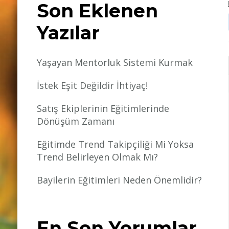
Son Eklenen
Yazılar
Yaşayan Mentorluk Sistemi Kurmak
İstek Eşit Değildir İhtiyaç!
Satış Ekiplerinin Eğitimlerinde
Dönüşüm Zamanı
Eğitimde Trend Takipçiliği Mi Yoksa
Trend Belirleyen Olmak Mı?
Bayilerin Eğitimleri Neden Önemlidir?
En Son Yorumlar