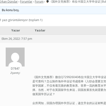
Erkan Dündar
›
Forumlar
›
Forum
›
《国外文凭推荐》布拉卡国立大学毕业证|Bula
Bu konu boş.
1 yazı görüntüleniyor (toplam 1)
Yazar
Yazılar
Ekim 26, 2022: 7:57 pm
D7847
Ziyaretçi
《国外文凭推荐》微信Q729926040布拉卡国立大学毕业证|Bula
是可查吗？怎么制作海外毕业证书成绩单《入职会需要文凭吗》qq
留学国家，不仅有着完善的教育体系、世界一流的教育水
择。当然，对于在英国留学生来说，回国发展首先就需要
做英国学历认证？
众所周知，回国办理国外学历认证，递交齐全的认证材料