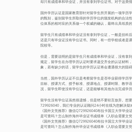
却只有成绩单和毕业证，并没有拿到学位证书。对于这类
国外学历认证是国家教育部针对留学生所开展的一项学历
的甄别，鉴别留学生所取得的学历学位的颁发机构的合法
位体系的相对应的关系做一个权威的确认，最终出具纸质
留学生只有成绩单和毕业证没有拿到学位证，一般是挂科
还是只有毕业证没有学位证书。同时，有一些学校或者是
院校等。
但是，需要说明的是留学生只有成绩单和毕业证，没有拿
规定，留学生在办理学历认证时要求递交齐全的认证材料
象，若有缺少的话，留学生的学历认证将会遭遇很大的阻
当然，国外学历认证不仅是考察留学生是否毕业获得学历
目标、授课方式、授予标准、授课地点、授课时限、教学
况，留学生即使没有学位证，还是能够有其他办法完成学
留学生没有学位证虽然很遗憾，但是绝不要轻言放弃。想要轻松
729926040，我们专业的认证顾问24小时在线为您解
《国外文凭推荐》微信Q729926040布拉卡国立大学毕业证|Bula
是可查吗？怎么制作海外毕业证书成绩单《入职会需要文
《国外文凭推荐》微信Q729926040布拉卡国立大学毕业证|Bula
是可查吗？怎么制作海外毕业证书成绩单《入职会需要文凭吗》