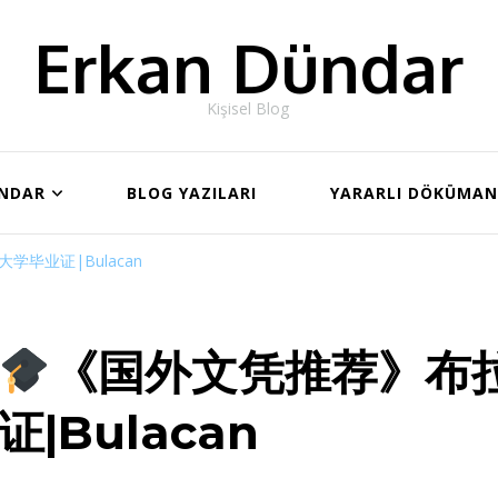
Erkan Dündar
Kişisel Blog
ÜNDAR
BLOG YAZILARI
YARARLI DÖKÜMA
毕业证|Bulacan
《国外文凭推荐》布
证|Bulacan