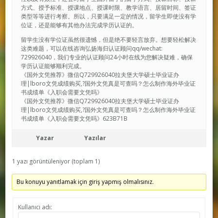
方式、授予标准、授课地点、授课时限、教学语言、居留时间、签证
类型等等进行考察。所以，只要满足一定的情况，留学生即使没有学
位证，还是能够有其他办法完成学历认证的。
留学生没有学位证虽然很遗憾，但是绝不要轻言放弃。想要轻松解决
这类难题，可以在线咨询弘扬海归认证顾问qq/wechat:
729926040，我们专业的认证顾问24小时在线为您解决疑难，确保
学历认证能够顺利完成。
《国外文凭推荐》微信Q729926040拉夫堡大学硕士毕业证办
理|lboro文凭成绩购买,?国外文凭真是可查吗？怎么制作海外毕业证
书成绩单《入职会需要文凭吗》
《国外文凭推荐》微信Q729926040拉夫堡大学硕士毕业证办
理|lboro文凭成绩购买,?国外文凭真是可查吗？怎么制作海外毕业证
书成绩单《入职会需要文凭吗》623B71B
Yazar
Yazılar
1 yazı görüntüleniyor (toplam 1)
Bu konuyu yanıtlamak için giriş yapmış olmalısınız.
Kullanıcı adı: