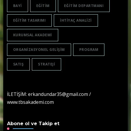
BAYI
EĞITIM
EĞITIM DEPARTMANI
EĞITIM TASARIMI
IHTIYAÇ ANALIZI
KURUMSAL AKADEMI
ORGANIZASYONEL GELIŞIM
PROGRAM
SATIŞ
STRATEJI
İLETİŞİM: erkandundar35@gmail.com /
www.tbsakademi.com
Abone ol ve Takip et