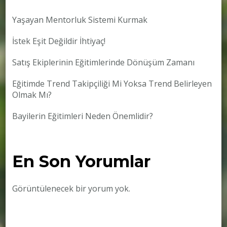
Yaşayan Mentorluk Sistemi Kurmak
İstek Eşit Değildir İhtiyaç!
Satış Ekiplerinin Eğitimlerinde Dönüşüm Zamanı
Eğitimde Trend Takipçiliği Mi Yoksa Trend Belirleyen
Olmak Mı?
Bayilerin Eğitimleri Neden Önemlidir?
En Son Yorumlar
Görüntülenecek bir yorum yok.