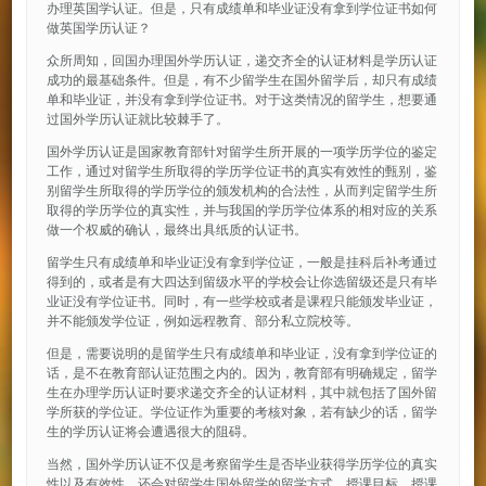
办理英国学认证。但是，只有成绩单和毕业证没有拿到学位证书如何
做英国学历认证？
众所周知，回国办理国外学历认证，递交齐全的认证材料是学历认证
成功的最基础条件。但是，有不少留学生在国外留学后，却只有成绩
单和毕业证，并没有拿到学位证书。对于这类情况的留学生，想要通
过国外学历认证就比较棘手了。
国外学历认证是国家教育部针对留学生所开展的一项学历学位的鉴定
工作，通过对留学生所取得的学历学位证书的真实有效性的甄别，鉴
别留学生所取得的学历学位的颁发机构的合法性，从而判定留学生所
取得的学历学位的真实性，并与我国的学历学位体系的相对应的关系
做一个权威的确认，最终出具纸质的认证书。
留学生只有成绩单和毕业证没有拿到学位证，一般是挂科后补考通过
得到的，或者是有大四达到留级水平的学校会让你选留级还是只有毕
业证没有学位证书。同时，有一些学校或者是课程只能颁发毕业证，
并不能颁发学位证，例如远程教育、部分私立院校等。
但是，需要说明的是留学生只有成绩单和毕业证，没有拿到学位证的
话，是不在教育部认证范围之内的。因为，教育部有明确规定，留学
生在办理学历认证时要求递交齐全的认证材料，其中就包括了国外留
学所获的学位证。学位证作为重要的考核对象，若有缺少的话，留学
生的学历认证将会遭遇很大的阻碍。
当然，国外学历认证不仅是考察留学生是否毕业获得学历学位的真实
性以及有效性，还会对留学生国外留学的留学方式、授课目标、授课