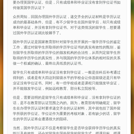
要办理英国学认证。但是，只有成绩单和毕业证没有拿到学位证书如
何做英国学历认证？
众所周知，回国办理国外学历认证，递交齐全的认证材料是学历认证
成功的最基础条件。但是，有不少留学生在国外留学后，却只有成绩
单和毕业证，并没有拿到学位证书。对于这类情况的留学生，想要通
过国外学历认证就比较棘手了。
国外学历认证是国家教育部针对留学生所开展的一项学历学位的鉴定
工作，通过对留学生所取得的学历学位证书的真实有效性的甄别，鉴
别留学生所取得的学历学位的颁发机构的合法性，从而判定留学生所
取得的学历学位的真实性，并与我国的学历学位体系的相对应的关系
做一个权威的确认，最终出具纸质的认证书。
留学生只有成绩单和毕业证没有拿到学位证，一般是挂科后补考通过
得到的，或者是有大四达到留级水平的学校会让你选留级还是只有毕
业证没有学位证书。同时，有一些学校或者是课程只能颁发毕业证，
并不能颁发学位证，例如远程教育、部分私立院校等。
但是，需要说明的是留学生只有成绩单和毕业证，没有拿到学位证的
话，是不在教育部认证范围之内的。因为，教育部有明确规定，留学
生在办理学历认证时要求递交齐全的认证材料，其中就包括了国外留
学所获的学位证。学位证作为重要的考核对象，若有缺少的话，留学
生的学历认证将会遭遇很大的阻碍。
当然，国外学历认证不仅是考察留学生是否毕业获得学历学位的真实
性以及有效性，还会对留学生国外留学的留学方式、授课目标、授课