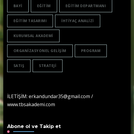
BAYI
EĞITIM
EĞITIM DEPARTMANI
EĞITIM TASARIMI
IHTIYAÇ ANALIZI
KURUMSAL AKADEMI
ORGANIZASYONEL GELIŞIM
PROGRAM
SATIŞ
STRATEJI
İLETİŞİM: erkandundar35@gmail.com /
www.tbsakademi.com
Abone ol ve Takip et