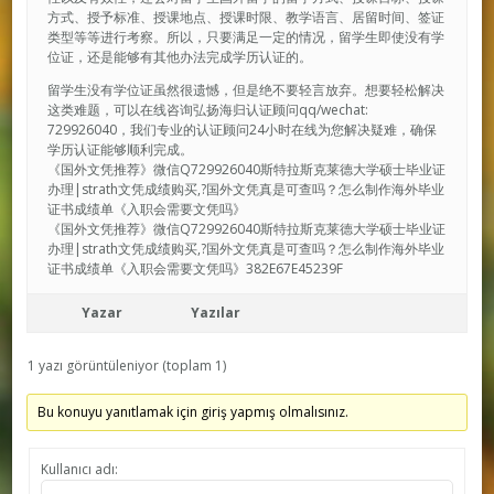
方式、授予标准、授课地点、授课时限、教学语言、居留时间、签证
类型等等进行考察。所以，只要满足一定的情况，留学生即使没有学
位证，还是能够有其他办法完成学历认证的。
留学生没有学位证虽然很遗憾，但是绝不要轻言放弃。想要轻松解决
这类难题，可以在线咨询弘扬海归认证顾问qq/wechat:
729926040，我们专业的认证顾问24小时在线为您解决疑难，确保
学历认证能够顺利完成。
《国外文凭推荐》微信Q729926040斯特拉斯克莱德大学硕士毕业证
办理|strath文凭成绩购买,?国外文凭真是可查吗？怎么制作海外毕业
证书成绩单《入职会需要文凭吗》
《国外文凭推荐》微信Q729926040斯特拉斯克莱德大学硕士毕业证
办理|strath文凭成绩购买,?国外文凭真是可查吗？怎么制作海外毕业
证书成绩单《入职会需要文凭吗》382E67E45239F
Yazar
Yazılar
1 yazı görüntüleniyor (toplam 1)
Bu konuyu yanıtlamak için giriş yapmış olmalısınız.
Kullanıcı adı: