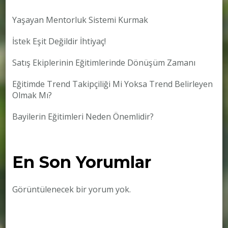
Yaşayan Mentorluk Sistemi Kurmak
İstek Eşit Değildir İhtiyaç!
Satış Ekiplerinin Eğitimlerinde Dönüşüm Zamanı
Eğitimde Trend Takipçiliği Mi Yoksa Trend Belirleyen
Olmak Mı?
Bayilerin Eğitimleri Neden Önemlidir?
En Son Yorumlar
Görüntülenecek bir yorum yok.