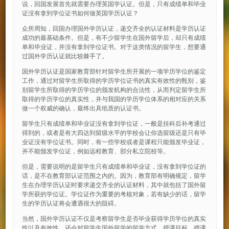
说，回国发展首先就需要办理英国学认证。但是，只有成绩单和毕业
证没有拿到学位证书如何做英国学历认证？
众所周知，回国办理国外学历认证，递交齐全的认证材料是学历认证
成功的最基础条件。但是，有不少留学生在国外留学后，却只有成绩
单和毕业证，并没有拿到学位证书。对于这类情况的留学生，想要通
过国外学历认证就比较棘手了。
国外学历认证是国家教育部针对留学生所开展的一项学历学位的鉴定
工作，通过对留学生所取得的学历学位证书的真实有效性的甄别，鉴
别留学生所取得的学历学位的颁发机构的合法性，从而判定留学生所
取得的学历学位的真实性，并与我国的学历学位体系的相对应的关系
做一个权威的确认，最终出具纸质的认证书。
留学生只有成绩单和毕业证没有拿到学位证，一般是挂科后补考通过
得到的，或者是有大四达到留级水平的学校会让你选留级还是只有毕
业证没有学位证书。同时，有一些学校或者是课程只能颁发毕业证，
并不能颁发学位证，例如远程教育、部分私立院校等。
但是，需要说明的是留学生只有成绩单和毕业证，没有拿到学位证的
话，是不在教育部认证范围之内的。因为，教育部有明确规定，留学
生在办理学历认证时要求递交齐全的认证材料，其中就包括了国外留
学所获的学位证。学位证作为重要的考核对象，若有缺少的话，留学
生的学历认证将会遭遇很大的阻碍。
当然，国外学历认证不仅是考察留学生是否毕业获得学历学位的真实
性以及有效性，还会对留学生国外留学的留学方式、授课目标、授课