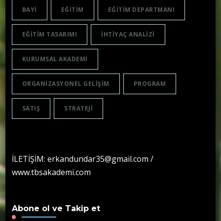
BAYI
EĞITIM
EĞITIM DEPARTMANI
EĞITIM TASARIMI
IHTIYAÇ ANALIZI
KURUMSAL AKADEMI
ORGANIZASYONEL GELIŞIM
PROGRAM
SATIŞ
STRATEJI
İLETİŞİM: erkandundar35@gmail.com /
www.tbsakademi.com
Abone ol ve Takip et