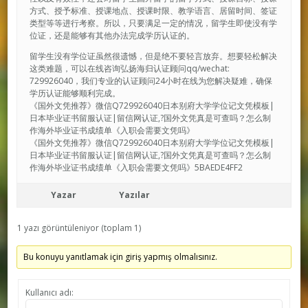
方式、授予标准、授课地点、授课时限、教学语言、居留时间、签证
类型等等进行考察。所以，只要满足一定的情况，留学生即使没有学
位证，还是能够有其他办法完成学历认证的。
留学生没有学位证虽然很遗憾，但是绝不要轻言放弃。想要轻松解决
这类难题，可以在线咨询弘扬海归认证顾问qq/wechat:
729926040，我们专业的认证顾问24小时在线为您解决疑难，确保
学历认证能够顺利完成。
《国外文凭推荐》微信Q729926040日本别府大学学位记文凭模板|
日本毕业证书留服认证|留信网认证,?国外文凭真是可查吗？怎么制
作海外毕业证书成绩单《入职会需要文凭吗》
《国外文凭推荐》微信Q729926040日本别府大学学位记文凭模板|
日本毕业证书留服认证|留信网认证,?国外文凭真是可查吗？怎么制
作海外毕业证书成绩单《入职会需要文凭吗》5BAEDE4FF2
Yazar
Yazılar
1 yazı görüntüleniyor (toplam 1)
Bu konuyu yanıtlamak için giriş yapmış olmalısınız.
Kullanıcı adı: