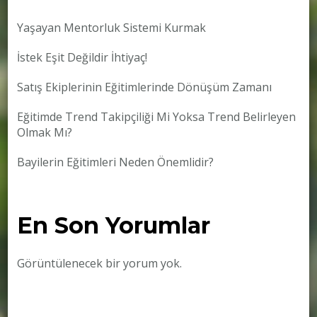
Yaşayan Mentorluk Sistemi Kurmak
İstek Eşit Değildir İhtiyaç!
Satış Ekiplerinin Eğitimlerinde Dönüşüm Zamanı
Eğitimde Trend Takipçiliği Mi Yoksa Trend Belirleyen
Olmak Mı?
Bayilerin Eğitimleri Neden Önemlidir?
En Son Yorumlar
Görüntülenecek bir yorum yok.