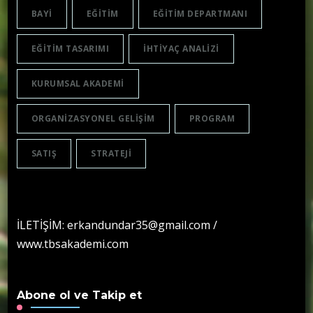
BAYI
EĞITIM
EĞITIM DEPARTMANI
EĞITIM TASARIMI
IHTIYAÇ ANALIZI
KURUMSAL AKADEMI
ORGANIZASYONEL GELIŞIM
PROGRAM
SATIŞ
STRATEJI
İLETİŞİM: erkandundar35@gmail.com /
www.tbsakademi.com
Abone ol ve Takip et