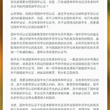
首先就需要办理英国学认证。但是，只有成绩单和毕业证没有拿到学
位证书如何做英国学历认证？
众所周知，回国办理国外学历认证，递交齐全的认证材料是学历认证
成功的最基础条件。但是，有不少留学生在国外留学后，却只有成绩
单和毕业证，并没有拿到学位证书。对于这类情况的留学生，想要通
过国外学历认证就比较棘手了。
国外学历认证是国家教育部针对留学生所开展的一项学历学位的鉴定
工作，通过对留学生所取得的学历学位证书的真实有效性的甄别，鉴
别留学生所取得的学历学位的颁发机构的合法性，从而判定留学生所
取得的学历学位的真实性，并与我国的学历学位体系的相对应的关系
做一个权威的确认，最终出具纸质的认证书。
留学生只有成绩单和毕业证没有拿到学位证，一般是挂科后补考通过
得到的，或者是有大四达到留级水平的学校会让你选留级还是只有毕
业证没有学位证书。同时，有一些学校或者是课程只能颁发毕业证，
并不能颁发学位证，例如远程教育、部分私立院校等。
但是，需要说明的是留学生只有成绩单和毕业证，没有拿到学位证的
话，是不在教育部认证范围之内的。因为，教育部有明确规定，留学
生在办理学历认证时要求递交齐全的认证材料，其中就包括了国外留
学所获的学位证。学位证作为重要的考核对象，若有缺少的话，留学
生的学历认证将会遭遇很大的阻碍。
当然，国外学历认证不仅是考察留学生是否毕业获得学历学位的真实
性以及有效性，还会对留学生国外留学的留学方式、授课目标、授课