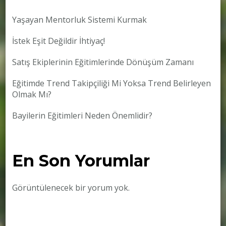
Yaşayan Mentorluk Sistemi Kurmak
İstek Eşit Değildir İhtiyaç!
Satış Ekiplerinin Eğitimlerinde Dönüşüm Zamanı
Eğitimde Trend Takipçiliği Mi Yoksa Trend Belirleyen
Olmak Mı?
Bayilerin Eğitimleri Neden Önemlidir?
En Son Yorumlar
Görüntülenecek bir yorum yok.