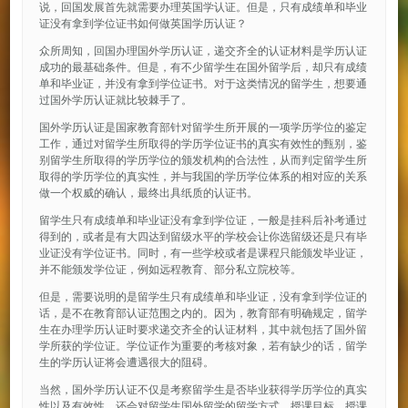
说，回国发展首先就需要办理英国学认证。但是，只有成绩单和毕业
证没有拿到学位证书如何做英国学历认证？
众所周知，回国办理国外学历认证，递交齐全的认证材料是学历认证
成功的最基础条件。但是，有不少留学生在国外留学后，却只有成绩
单和毕业证，并没有拿到学位证书。对于这类情况的留学生，想要通
过国外学历认证就比较棘手了。
国外学历认证是国家教育部针对留学生所开展的一项学历学位的鉴定
工作，通过对留学生所取得的学历学位证书的真实有效性的甄别，鉴
别留学生所取得的学历学位的颁发机构的合法性，从而判定留学生所
取得的学历学位的真实性，并与我国的学历学位体系的相对应的关系
做一个权威的确认，最终出具纸质的认证书。
留学生只有成绩单和毕业证没有拿到学位证，一般是挂科后补考通过
得到的，或者是有大四达到留级水平的学校会让你选留级还是只有毕
业证没有学位证书。同时，有一些学校或者是课程只能颁发毕业证，
并不能颁发学位证，例如远程教育、部分私立院校等。
但是，需要说明的是留学生只有成绩单和毕业证，没有拿到学位证的
话，是不在教育部认证范围之内的。因为，教育部有明确规定，留学
生在办理学历认证时要求递交齐全的认证材料，其中就包括了国外留
学所获的学位证。学位证作为重要的考核对象，若有缺少的话，留学
生的学历认证将会遭遇很大的阻碍。
当然，国外学历认证不仅是考察留学生是否毕业获得学历学位的真实
性以及有效性，还会对留学生国外留学的留学方式、授课目标、授课