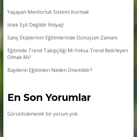
Yaşayan Mentorluk Sistemi Kurmak
İstek Eşit Değildir İhtiyaç!
Satış Ekiplerinin Eğitimlerinde Dönüşüm Zamanı
Eğitimde Trend Takipçiliği Mi Yoksa Trend Belirleyen
Olmak Mı?
Bayilerin Eğitimleri Neden Önemlidir?
En Son Yorumlar
Görüntülenecek bir yorum yok.