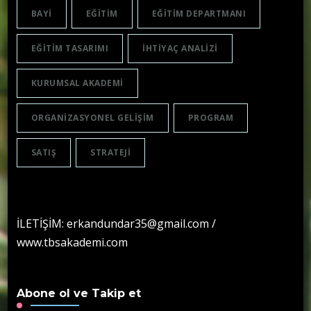
BAYI
EĞITIM
EĞITIM DEPARTMANI
EĞITIM TASARIMI
IHTIYAÇ ANALIZI
KURUMSAL AKADEMI
ORGANIZASYONEL GELIŞIM
PROGRAM
SATIŞ
STRATEJI
İLETİŞİM: erkandundar35@gmail.com /
www.tbsakademi.com
Abone ol ve Takip et