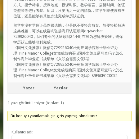
方式、授予标准、授课地点、授课时限、教学语言、居留时间、签证
类型等等进行考察。所以，只要满足一定的情况，留学生即使没有学
位证，还是能够有其他办法完成学历认证的。
留学生没有学位证虽然很遗憾，但是绝不要轻言放弃。想要轻松解决
这类难题，可以在线咨询弘扬海归认证顾问qq/wechat:
729926040，我们专业的认证顾问24小时在线为您解决疑难，确保
学历认证能够顺利完成。
《国外文凭推荐》微信Q729926040松树庄园学院硕士毕业证办
理|Pine Manor College文凭成绩购买,?国外文凭真是可查吗？怎么
制作海外毕业证书成绩单《入职会需要文凭吗》
《国外文凭推荐》微信Q729926040松树庄园学院硕士毕业证办
理|Pine Manor College文凭成绩购买,?国外文凭真是可查吗？怎么
制作海外毕业证书成绩单《入职会需要文凭吗》89F60ECC0052
Yazar
Yazılar
1 yazı görüntüleniyor (toplam 1)
Bu konuyu yanıtlamak için giriş yapmış olmalısınız.
Kullanıcı adı: