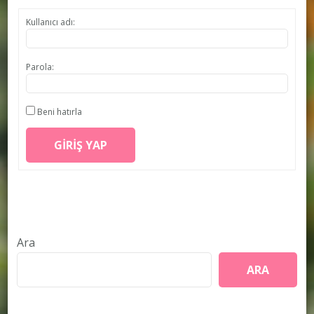
Kullanıcı adı:
Parola:
Beni hatırla
GIRIŞ YAP
Ara
ARA