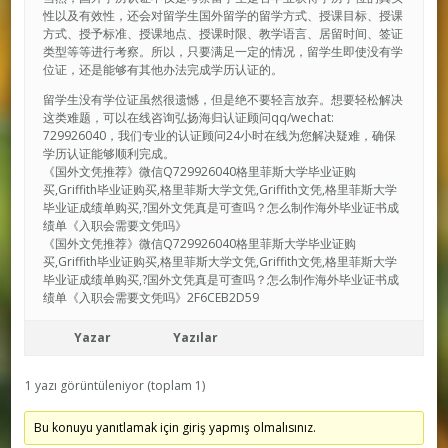
性以及有效性，还会对留学生国外留学的留学方式、授课目标、授课
方式、授予标准、授课地点、授课时限、教学语言、居留时间、签证
类型等等进行考察。所以，只要满足一定的情况，留学生即使没有学
位证，还是能够有其他办法完成学历认证的。
留学生没有学位证虽然很遗憾，但是绝不要轻言放弃。想要轻松解决
这类难题，可以在线咨询弘扬海归认证顾问qq/wechat:
729926040，我们专业的认证顾问24小时在线为您解决疑难，确保
学历认证能够顺利完成。
《国外文凭推荐》微信Q729926040格里菲斯大学毕业证购
买,Griffith毕业证购买,格里菲斯大学文凭,Griffith文凭,格里菲斯大学
毕业证成绩单购买,?国外文凭真是可查吗？怎么制作海外毕业证书成
绩单《入职会需要文凭吗》
《国外文凭推荐》微信Q729926040格里菲斯大学毕业证购
买,Griffith毕业证购买,格里菲斯大学文凭,Griffith文凭,格里菲斯大学
毕业证成绩单购买,?国外文凭真是可查吗？怎么制作海外毕业证书成
绩单《入职会需要文凭吗》2F6CEB2D59
Yazar
Yazılar
1 yazı görüntüleniyor (toplam 1)
Bu konuyu yanıtlamak için giriş yapmış olmalısınız.