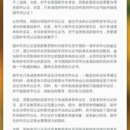
不二选择。当然，对于在英国留学生来说，回国发展首先就需要办理
英国学认证。但是，只有成绩单和毕业证没有拿到学位证书如何做英
国学历认证？
众所周知，回国办理国外学历认证，递交齐全的认证材料是学历认证
成功的最基础条件。但是，有不少留学生在国外留学后，却只有成绩
单和毕业证，并没有拿到学位证书。对于这类情况的留学生，想要通
过国外学历认证就比较棘手了。
国外学历认证是国家教育部针对留学生所开展的一项学历学位的鉴定
工作，通过对留学生所取得的学历学位证书的真实有效性的甄别，鉴
别留学生所取得的学历学位的颁发机构的合法性，从而判定留学生所
取得的学历学位的真实性，并与我国的学历学位体系的相对应的关系
做一个权威的确认，最终出具纸质的认证书。
留学生只有成绩单和毕业证没有拿到学位证，一般是挂科后补考通过
得到的，或者是有大四达到留级水平的学校会让你选留级还是只有毕
业证没有学位证书。同时，有一些学校或者是课程只能颁发毕业证，
并不能颁发学位证，例如远程教育、部分私立院校等。
但是，需要说明的是留学生只有成绩单和毕业证，没有拿到学位证的
话，是不在教育部认证范围之内的。因为，教育部有明确规定，留学
生在办理学历认证时要求递交齐全的认证材料，其中就包括了国外留
学所获的学位证。学位证作为重要的考核对象，若有缺少的话，留学
生的学历认证将会遭遇很大的阻碍。
当然，国外学历认证不仅是考察留学生是否毕业获得学历学位的真实