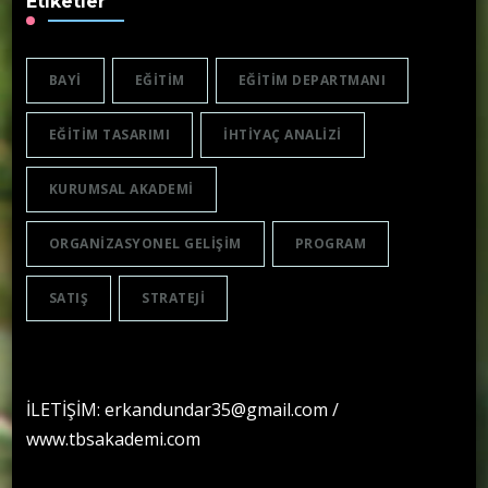
Etiketler
BAYI
EĞITIM
EĞITIM DEPARTMANI
EĞITIM TASARIMI
IHTIYAÇ ANALIZI
KURUMSAL AKADEMI
ORGANIZASYONEL GELIŞIM
PROGRAM
SATIŞ
STRATEJI
İLETİŞİM: erkandundar35@gmail.com /
www.tbsakademi.com