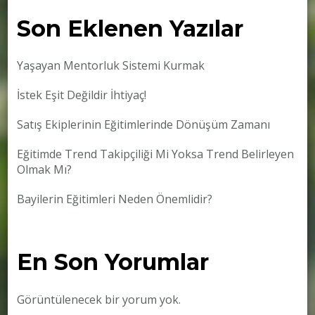
Son Eklenen Yazılar
Yaşayan Mentorluk Sistemi Kurmak
İstek Eşit Değildir İhtiyaç!
Satış Ekiplerinin Eğitimlerinde Dönüşüm Zamanı
Eğitimde Trend Takipçiliği Mi Yoksa Trend Belirleyen
Olmak Mı?
Bayilerin Eğitimleri Neden Önemlidir?
En Son Yorumlar
Görüntülenecek bir yorum yok.