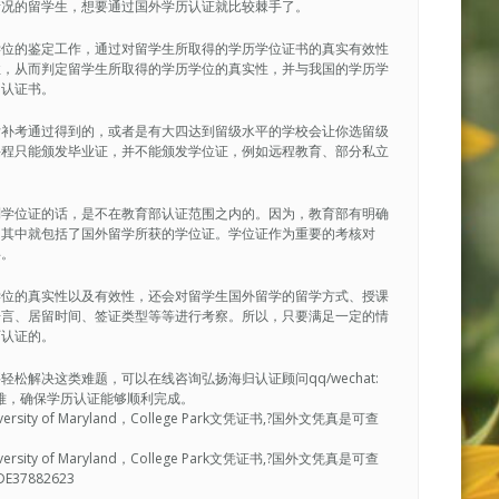
情况的留学生，想要通过国外学历认证就比较棘手了。
学位的鉴定工作，通过对留学生所取得的学历学位证书的真实有效性
性，从而判定留学生所取得的学历学位的真实性，并与我国的学历学
的认证书。
后补考通过得到的，或者是有大四达到留级水平的学校会让你选留级
课程只能颁发毕业证，并不能颁发学位证，例如远程教育、部分私立
到学位证的话，是不在教育部认证范围之内的。因为，教育部有明确
，其中就包括了国外留学所获的学位证。学位证作为重要的考核对
碍。
学位的真实性以及有效性，还会对留学生国外留学的留学方式、授课
语言、居留时间、签证类型等等进行考察。所以，只要满足一定的情
历认证的。
解决这类难题，可以在线咨询弘扬海归认证顾问qq/wechat:
决疑难，确保学历认证能够顺利完成。
ty of Maryland，College Park文凭证书,?国外文凭真是可查
ty of Maryland，College Park文凭证书,?国外文凭真是可查
7882623