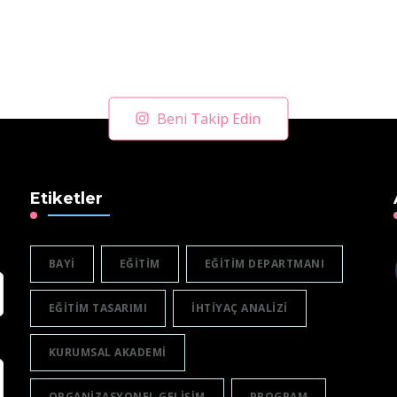
Beni Takip Edin
Etiketler
BAYI
EĞITIM
EĞITIM DEPARTMANI
EĞITIM TASARIMI
IHTIYAÇ ANALIZI
KURUMSAL AKADEMI
ORGANIZASYONEL GELIŞIM
PROGRAM