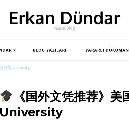
Erkan Dündar
Kişisel Blog
ÜNDAR
BLOG YAZILARI
YARARLI DÖKÜMA
University
《国外文凭推荐》美
University