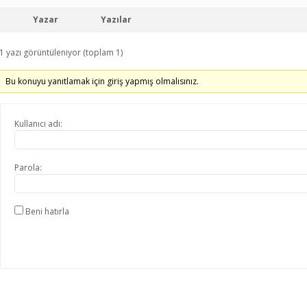
Yazar
Yazılar
1 yazı görüntüleniyor (toplam 1)
Bu konuyu yanıtlamak için giriş yapmış olmalısınız.
Kullanıcı adı:
Parola:
Beni hatırla