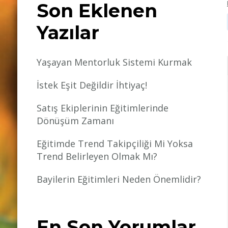
Son Eklenen
Yazılar
Yaşayan Mentorluk Sistemi Kurmak
İstek Eşit Değildir İhtiyaç!
Satış Ekiplerinin Eğitimlerinde
Dönüşüm Zamanı
Eğitimde Trend Takipçiliği Mi Yoksa
Trend Belirleyen Olmak Mı?
Bayilerin Eğitimleri Neden Önemlidir?
En Son Yorumlar