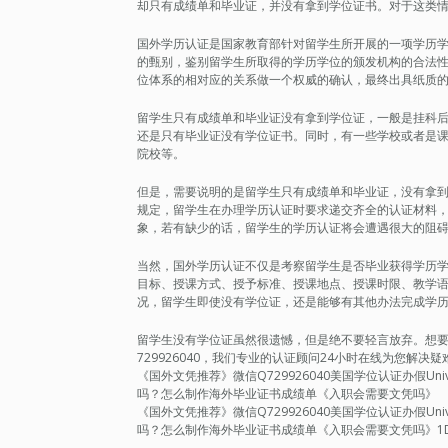
却只有成绩单和毕业证，并没有拿到学位证书。对于这类
国外学历认证是国家教育部针对留学生所开展的一项学历
的甄别，鉴别留学生所取得的学历学位的颁发机构的合法
位体系的相对应的关系做一个权威的确认，最终出具纸质
留学生只有成绩单和毕业证没有拿到学位证，一般是挂科
还是只有毕业证没有学位证书。同时，有一些学校或者是
院校等。
但是，需要说明的是留学生只有成绩单和毕业证，没有拿
规定，留学生在办理学历认证时要求递交齐全的认证材料
象，若有缺少的话，留学生的学历认证将会遭遇很大的阻
当然，国外学历认证不仅是考察留学生是否毕业获得学历
目标、授课方式、授予标准、授课地点、授课时限、教学
况，留学生即使没有学位证，还是能够有其他办法完成学
留学生没有学位证虽然很遗憾，但是绝不要轻言放弃。想要轻松
729926040，我们专业的认证顾问24小时在线为您解
《国外文凭推荐》微信Q729926040美国学位认证办假Universi
吗？怎么制作海外毕业证书成绩单《入职会需要文凭吗》
《国外文凭推荐》微信Q729926040美国学位认证办假Universi
吗？怎么制作海外毕业证书成绩单《入职会需要文凭吗》1DE3