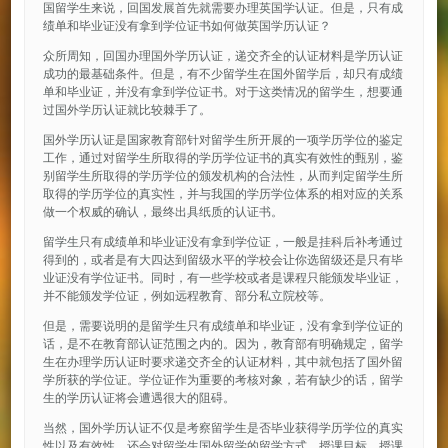
国留学生来说，回国发展首先就需要办理英国学认证。但是，只有成
绩单和毕业证没有拿到学位证书如何做英国学历认证？
众所周知，回国办理国外学历认证，递交齐全的认证材料是学历认证
成功的最基础条件。但是，有不少留学生在国外留学后，却只有成绩
单和毕业证，并没有拿到学位证书。对于这类情况的留学生，想要通
过国外学历认证就比较棘手了。
国外学历认证是国家教育部针对留学生所开展的一项学历学位的鉴定
工作，通过对留学生所取得的学历学位证书的真实有效性的甄别，鉴
别留学生所取得的学历学位的颁发机构的合法性，从而判定留学生所
取得的学历学位的真实性，并与我国的学历学位体系的相对应的关系
做一个权威的确认，最终出具纸质的认证书。
留学生只有成绩单和毕业证没有拿到学位证，一般是挂科后补考通过
得到的，或者是有大四达到留级水平的学校会让你选留级还是只有毕
业证没有学位证书。同时，有一些学校或者是课程只能颁发毕业证，
并不能颁发学位证，例如远程教育、部分私立院校等。
但是，需要说明的是留学生只有成绩单和毕业证，没有拿到学位证的
话，是不在教育部认证范围之内的。因为，教育部有明确规定，留学
生在办理学历认证时要求递交齐全的认证材料，其中就包括了国外留
学所获的学位证。学位证作为重要的考核对象，若有缺少的话，留学
生的学历认证将会遭遇很大的阻碍。
当然，国外学历认证不仅是考察留学生是否毕业获得学历学位的真实
性以及有效性，还会对留学生国外留学的留学方式、授课目标、授课