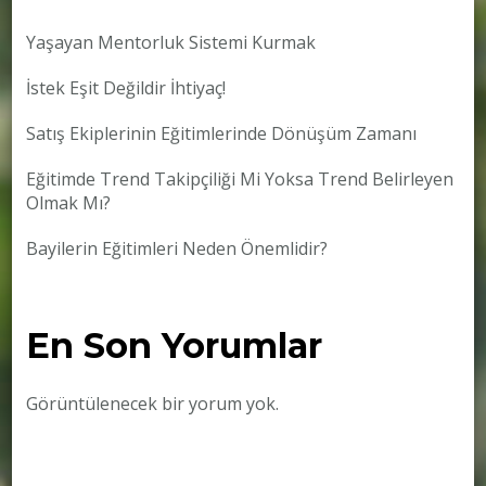
Yaşayan Mentorluk Sistemi Kurmak
İstek Eşit Değildir İhtiyaç!
Satış Ekiplerinin Eğitimlerinde Dönüşüm Zamanı
Eğitimde Trend Takipçiliği Mi Yoksa Trend Belirleyen
Olmak Mı?
Bayilerin Eğitimleri Neden Önemlidir?
En Son Yorumlar
Görüntülenecek bir yorum yok.