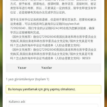
方式、授予标准、授课地点、授课时限、教学语言、居留时间、签证
类型等等进行考察。所以，只要满足一定的情况，留学生即使没有学
位证，还是能够有其他办法完成学历认证的。
留学生没有学位证虽然很遗憾，但是绝不要轻言放弃。想要轻松解决
这类难题，可以在线咨询弘扬海归认证顾问qq/wechat:
729926040，我们专业的认证顾问24小时在线为您解决疑难，确保
学历认证能够顺利完成。
《国外文凭推荐》微信Q729926040美国抗衰老和再生医学委员会文
凭购买,美国抗衰老和再生医学委员会文凭定制,?国外文凭真是可查
吗？怎么制作海外毕业证书成绩单《入职会需要文凭吗》
《国外文凭推荐》微信Q729926040美国抗衰老和再生医学委员会文
凭购买,美国抗衰老和再生医学委员会文凭定制,?国外文凭真是可查
吗？怎么制作海外毕业证书成绩单《入职会需要文凭吗》9B5E9
Yazar
Yazılar
1 yazı görüntüleniyor (toplam 1)
Bu konuyu yanıtlamak için giriş yapmış olmalısınız.
Kullanıcı adı: