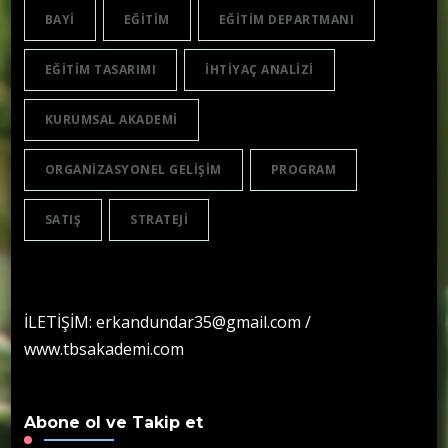
BAYI
EĞITIM
EĞITIM DEPARTMANI
EĞITIM TASARIMI
IHTIYAÇ ANALIZI
KURUMSAL AKADEMI
ORGANIZASYONEL GELIŞIM
PROGRAM
SATIŞ
STRATEJI
İLETİŞİM: erkandundar35@gmail.com /
www.tbsakademi.com
Abone ol ve Takip et