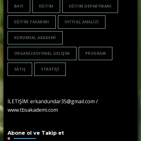
BAYI
EĞITIM
EĞITIM DEPARTMANI
EĞITIM TASARIMI
IHTIYAÇ ANALIZI
KURUMSAL AKADEMI
ORGANIZASYONEL GELIŞIM
PROGRAM
SATIŞ
STRATEJI
İLETİŞİM: erkandundar35@gmail.com /
www.tbsakademi.com
Abone ol ve Takip et