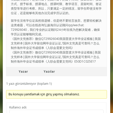
方式、授予标准、授课地点、授课时限、教学语言、居留时间、签证
类型等等进行考察。所以，只要满足一定的情况，留学生即使没有学
位证，还是能够有其他办法完成学历认证的。
留学生没有学位证虽然很遗憾，但是绝不要轻言放弃。想要轻松解决
这类难题，可以在线咨询弘扬海归认证顾问qq/wechat:
729926040，我们专业的认证顾问24小时在线为您解决疑难，确保
学历认证能够顺利完成。
《国外文凭推荐》微信Q729926040美国普渡大学毕业证模板|美国
文凭样本|国外大学留信网毕业证认证,?国外文凭真是可查吗？怎么
制作海外毕业证书成绩单《入职会需要文凭吗》
《国外文凭推荐》微信Q729926040美国普渡大学毕业证模板|美国
文凭样本|国外大学留信网毕业证认证,?国外文凭真是可查吗？怎么
制作海外毕业证书成绩单《入职会需要文凭吗》E50D1C025E17
Yazar
Yazılar
1 yazı görüntüleniyor (toplam 1)
Bu konuyu yanıtlamak için giriş yapmış olmalısınız.
Kullanıcı adı: