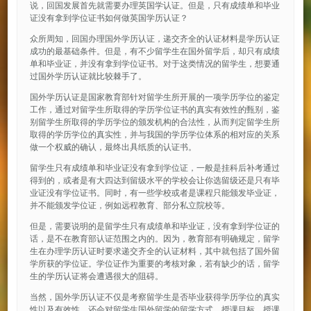
说，回国发展首先就需要办理英国学认证。但是，只有成绩单和毕业
证没有拿到学位证书如何做英国学历认证？
众所周知，回国办理国外学历认证，递交齐全的认证材料是学历认证
成功的最基础条件。但是，有不少留学生在国外留学后，却只有成绩
单和毕业证，并没有拿到学位证书。对于这类情况的留学生，想要通
过国外学历认证就比较棘手了。
国外学历认证是国家教育部针对留学生所开展的一项学历学位的鉴定
工作，通过对留学生所取得的学历学位证书的真实有效性的甄别，鉴
别留学生所取得的学历学位的颁发机构的合法性，从而判定留学生所
取得的学历学位的真实性，并与我国的学历学位体系的相对应的关系
做一个权威的确认，最终出具纸质的认证书。
留学生只有成绩单和毕业证没有拿到学位证，一般是挂科后补考通过
得到的，或者是有大四达到留级水平的学校会让你选留级还是只有毕
业证没有学位证书。同时，有一些学校或者是课程只能颁发毕业证，
并不能颁发学位证，例如远程教育、部分私立院校等。
但是，需要说明的是留学生只有成绩单和毕业证，没有拿到学位证的
话，是不在教育部认证范围之内的。因为，教育部有明确规定，留学
生在办理学历认证时要求递交齐全的认证材料，其中就包括了国外留
学所获的学位证。学位证作为重要的考核对象，若有缺少的话，留学
生的学历认证将会遭遇很大的阻碍。
当然，国外学历认证不仅是考察留学生是否毕业获得学历学位的真实
性以及有效性，还会对留学生国外留学的留学方式、授课目标、授课