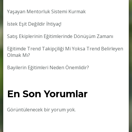
Yaşayan Mentorluk Sistemi Kurmak
İstek Eşit Değildir İhtiyaç!
Satış Ekiplerinin Eğitimlerinde Dönüşüm Zamanı
Eğitimde Trend Takipçiliği Mi Yoksa Trend Belirleyen
Olmak Mı?
Bayilerin Eğitimleri Neden Önemlidir?
En Son Yorumlar
Görüntülenecek bir yorum yok.