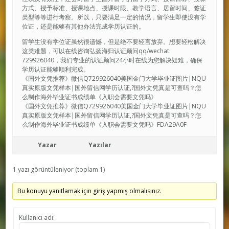
方式、授予标准、授课地点、授课时限、教学语言、居留时间、签证
类型等等进行考察。所以，只要满足一定的情况，留学生即使没有学
位证，还是能够有其他办法完成学历认证的。
留学生没有学位证虽然很遗憾，但是绝不要轻言放弃。想要轻松解决
这类难题，可以在线咨询弘扬海归认证顾问qq/wechat:
729926040，我们专业的认证顾问24小时在线为您解决疑难，确保
学历认证能够顺利完成。
《国外文凭推荐》微信Q729926040美国金门大学毕业证图片|NQU
真实原版文凭样本|国外留信网学历认证,?国外文凭真是可查吗？怎
么制作海外毕业证书成绩单《入职会需要文凭吗》
《国外文凭推荐》微信Q729926040美国金门大学毕业证图片|NQU
真实原版文凭样本|国外留信网学历认证,?国外文凭真是可查吗？怎
么制作海外毕业证书成绩单《入职会需要文凭吗》FDA29A0F
Yazar
Yazılar
1 yazı görüntüleniyor (toplam 1)
Bu konuyu yanıtlamak için giriş yapmış olmalısınız.
Kullanıcı adı: