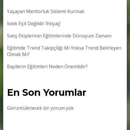
Yaşayan Mentorluk Sistemi Kurmak
İstek Eşit Değildir İhtiyaç!
Satış Ekiplerinin Eğitimlerinde Dönüşüm Zamanı
Eğitimde Trend Takipçiliği Mi Yoksa Trend Belirleyen
Olmak Mı?
Bayilerin Eğitimleri Neden Önemlidir?
En Son Yorumlar
Görüntülenecek bir yorum yok.