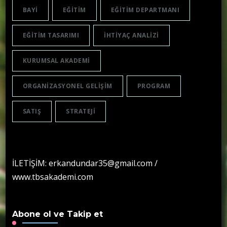
BAYI
EĞITIM
EĞITIM DEPARTMANI
EĞITIM TASARIMI
IHTIYAÇ ANALIZI
KURUMSAL AKADEMI
ORGANIZASYONEL GELIŞIM
PROGRAM
SATIŞ
STRATEJI
İLETİŞİM: erkandundar35@gmail.com /
www.tbsakademi.com
Abone ol ve Takip et