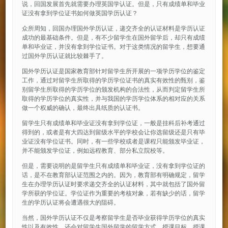
说，回国发展首先就需要办理英国学认证。但是，只有成绩单和毕业
证没有拿到学位证书如何做英国学历认证？
众所周知，回国办理国外学历认证，递交齐全的认证材料是学历认证
成功的最基础条件。但是，有不少留学生在国外留学后，却只有成绩
单和毕业证，并没有拿到学位证书。对于这类情况的留学生，想要通
过国外学历认证就比较棘手了。
国外学历认证是国家教育部针对留学生所开展的一项学历学位的鉴定
工作，通过对留学生所取得的学历学位证书的真实有效性的甄别，鉴
别留学生所取得的学历学位的颁发机构的合法性，从而判定留学生所
取得的学历学位的真实性，并与我国的学历学位体系的相对应的关系
做一个权威的确认，最终出具纸质的认证书。
留学生只有成绩单和毕业证没有拿到学位证，一般是挂科后补考通过
得到的，或者是有大四达到留级水平的学校会让你选留级还是只有毕
业证没有学位证书。同时，有一些学校或者是课程只能颁发毕业证，
并不能颁发学位证，例如远程教育、部分私立院校等。
但是，需要说明的是留学生只有成绩单和毕业证，没有拿到学位证的
话，是不在教育部认证范围之内的。因为，教育部有明确规定，留学
生在办理学历认证时要求递交齐全的认证材料，其中就包括了国外留
学所获的学位证。学位证作为重要的考核对象，若有缺少的话，留学
生的学历认证将会遭遇很大的阻碍。
当然，国外学历认证不仅是考察留学生是否毕业获得学历学位的真实
性以及有效性，还会对留学生国外留学的留学方式、授课目标、授课