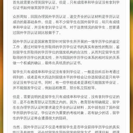
首先就需要办理英国学认证。但是，只有成绩单和毕业证没有拿到学
位证书如何做英国学历认证？
众所周知，回国办理国外学历认证，递交齐全的认证材料是学历认证
成功的最基础条件。但是，有不少留学生在国外留学后，却只有成绩
单和毕业证，并没有拿到学位证书。对于这类情况的留学生，想要通
过国外学历认证就比较棘手了。
国外学历认证是国家教育部针对留学生所开展的一项学历学位的鉴定
工作，通过对留学生所取得的学历学位证书的真实有效性的甄别，鉴
别留学生所取得的学历学位的颁发机构的合法性，从而判定留学生所
取得的学历学位的真实性，并与我国的学历学位体系的相对应的关系
做一个权威的确认，最终出具纸质的认证书。
留学生只有成绩单和毕业证没有拿到学位证，一般是挂科后补考通过
得到的，或者是有大四达到留级水平的学校会让你选留级还是只有毕
业证没有学位证书。同时，有一些学校或者是课程只能颁发毕业证，
并不能颁发学位证，例如远程教育、部分私立院校等。
但是，需要说明的是留学生只有成绩单和毕业证，没有拿到学位证的
话，是不在教育部认证范围之内的。因为，教育部有明确规定，留学
生在办理学历认证时要求递交齐全的认证材料，其中就包括了国外留
学所获的学位证。学位证作为重要的考核对象，若有缺少的话，留学
生的学历认证将会遭遇很大的阻碍。
当然，国外学历认证不仅是考察留学生是否毕业获得学历学位的真实
性以及有效性，还会对留学生国外留学的留学方式、授课目标、授课