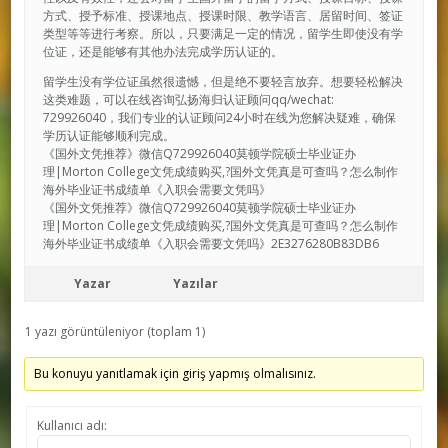
方式、授予标准、授课地点、授课时限、教学语言、居留时间、签证
类型等等进行考察。所以，只要满足一定的情况，留学生即使没有学
位证，还是能够有其他办法完成学历认证的。
留学生没有学位证虽然很遗憾，但是绝不要轻言放弃。想要轻松解决
这类难题，可以在线咨询弘扬海归认证顾问qq/wechat:
729926040，我们专业的认证顾问24小时在线为您解决疑难，确保
学历认证能够顺利完成。
《国外文凭推荐》微信Q729926040莫顿学院硕士毕业证办
理|Morton College文凭成绩购买,?国外文凭真是可查吗？怎么制作
海外毕业证书成绩单《入职会需要文凭吗》
《国外文凭推荐》微信Q729926040莫顿学院硕士毕业证办
理|Morton College文凭成绩购买,?国外文凭真是可查吗？怎么制作
海外毕业证书成绩单《入职会需要文凭吗》2E3276280B83DB6
Yazar
Yazılar
1 yazı görüntüleniyor (toplam 1)
Bu konuyu yanıtlamak için giriş yapmış olmalısınız.
Kullanıcı adı: