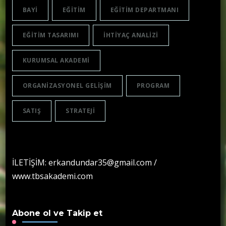
BAYI
EĞITIM
EĞITIM DEPARTMANI
EĞITIM TASARIMI
IHTIYAÇ ANALIZI
KURUMSAL AKADEMI
ORGANIZASYONEL GELIŞIM
PROGRAM
SATIŞ
STRATEJI
İLETİŞİM: erkandundar35@gmail.com /
www.tbsakademi.com
Abone ol ve Takip et