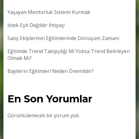
Yaşayan Mentorluk Sistemi Kurmak
İstek Eşit Değildir İhtiyaç!
Satış Ekiplerinin Eğitimlerinde Dönüşüm Zamanı
Eğitimde Trend Takipçiliği Mi Yoksa Trend Belirleyen
Olmak Mı?
Bayilerin Eğitimleri Neden Önemlidir?
En Son Yorumlar
Görüntülenecek bir yorum yok.