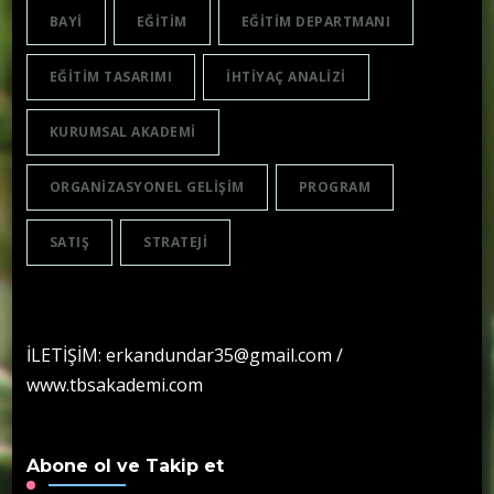
BAYI
EĞITIM
EĞITIM DEPARTMANI
EĞITIM TASARIMI
IHTIYAÇ ANALIZI
KURUMSAL AKADEMI
ORGANIZASYONEL GELIŞIM
PROGRAM
SATIŞ
STRATEJI
İLETİŞİM: erkandundar35@gmail.com /
www.tbsakademi.com
Abone ol ve Takip et