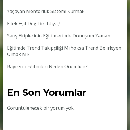
Yaşayan Mentorluk Sistemi Kurmak
İstek Eşit Değildir İhtiyaç!
Satış Ekiplerinin Eğitimlerinde Dönüşüm Zamanı
Eğitimde Trend Takipçiliği Mi Yoksa Trend Belirleyen
Olmak Mı?
Bayilerin Eğitimleri Neden Önemlidir?
En Son Yorumlar
Görüntülenecek bir yorum yok.