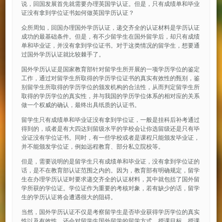
说，回国发展首先就需要办理英国学认证。但是，只有成绩单和毕业
证没有拿到学位证书如何做英国学历认证？
众所周知，回国办理国外学历认证，递交齐全的认证材料是学历认证
成功的最基础条件。但是，有不少留学生在国外留学后，却只有成绩
单和毕业证，并没有拿到学位证书。对于这类情况的留学生，想要通
过国外学历认证就比较棘手了。
国外学历认证是国家教育部针对留学生所开展的一项学历学位的鉴定
工作，通过对留学生所取得的学历学位证书的真实有效性的甄别，鉴
别留学生所取得的学历学位的颁发机构的合法性，从而判定留学生所
取得的学历学位的真实性，并与我国的学历学位体系的相对应的关系
做一个权威的确认，最终出具纸质的认证书。
留学生只有成绩单和毕业证没有拿到学位证，一般是挂科后补考通过
得到的，或者是有大四达到留级水平的学校会让你选留级还是只有毕
业证没有学位证书。同时，有一些学校或者是课程只能颁发毕业证，
并不能颁发学位证，例如远程教育、部分私立院校等。
但是，需要说明的是留学生只有成绩单和毕业证，没有拿到学位证的
话，是不在教育部认证范围之内的。因为，教育部有明确规定，留学
生在办理学历认证时要求递交齐全的认证材料，其中就包括了国外留
学所获的学位证。学位证作为重要的考核对象，若有缺少的话，留学
生的学历认证将会遭遇很大的阻碍。
当然，国外学历认证不仅是考察留学生是否毕业获得学历学位的真实
性以及有效性，还会对留学生国外留学的留学方式、授课目标、授课