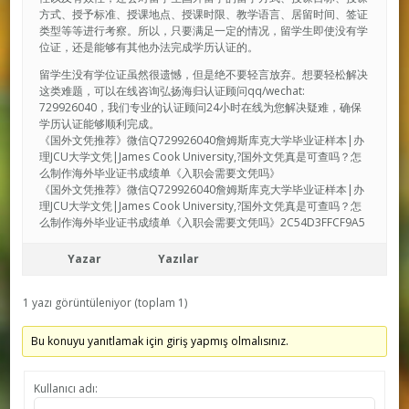
方式、授予标准、授课地点、授课时限、教学语言、居留时间、签证
类型等等进行考察。所以，只要满足一定的情况，留学生即使没有学
位证，还是能够有其他办法完成学历认证的。
留学生没有学位证虽然很遗憾，但是绝不要轻言放弃。想要轻松解决
这类难题，可以在线咨询弘扬海归认证顾问qq/wechat:
729926040，我们专业的认证顾问24小时在线为您解决疑难，确保
学历认证能够顺利完成。
《国外文凭推荐》微信Q729926040詹姆斯库克大学毕业证样本|办
理JCU大学文凭|James Cook University,?国外文凭真是可查吗？怎
么制作海外毕业证书成绩单《入职会需要文凭吗》
《国外文凭推荐》微信Q729926040詹姆斯库克大学毕业证样本|办
理JCU大学文凭|James Cook University,?国外文凭真是可查吗？怎
么制作海外毕业证书成绩单《入职会需要文凭吗》2C54D3FFCF9A5
Yazar
Yazılar
1 yazı görüntüleniyor (toplam 1)
Bu konuyu yanıtlamak için giriş yapmış olmalısınız.
Kullanıcı adı: