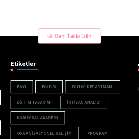
Beni Takip Edin
Etiketler
BAYI
EĞITIM
EĞITIM DEPARTMANI
EĞITIM TASARIMI
IHTIYAÇ ANALIZI
KURUMSAL AKADEMI
ORGANIZASYONEL GELIŞIM
PROGRAM