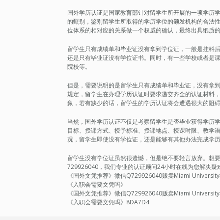
国外学历认证是国家教育部针对留学生所开展的一项学历
的甄别，鉴别留学生所取得的学历学位的颁发机构的合法
位体系的相对应的关系做一个权威的确认，最终出具纸质
留学生只有成绩单和毕业证没有拿到学位证，一般是挂科
还是只有毕业证没有学位证书。同时，有一些学校或者是
院校等。
但是，需要说明的是留学生只有成绩单和毕业证，没有拿
规定，留学生在办理学历认证时要求递交齐全的认证材料
象，若有缺少的话，留学生的学历认证将会遭遇很大的阻
当然，国外学历认证不仅是考察留学生是否毕业获得学历
目标、授课方式、授予标准、授课地点、授课时限、教学
况，留学生即使没有学位证，还是能够有其他办法完成学
留学生没有学位证虽然很遗憾，但是绝不要轻言放弃。想要轻松
729926040，我们专业的认证顾问24小时在线为您解
《国外文凭推荐》微信Q729926040贩卖Miami Univ
《入职会需要文凭吗》
《国外文凭推荐》微信Q729926040贩卖Miami Univ
《入职会需要文凭吗》8DA7D4