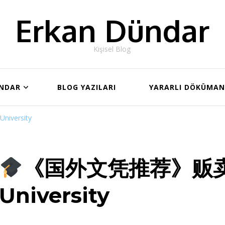
Erkan Dündar
Kişisel Blog
ÜNDAR
BLOG YAZILARI
YARARLI DÖKÜMA
versity
《国外文凭推荐》贩卖
University