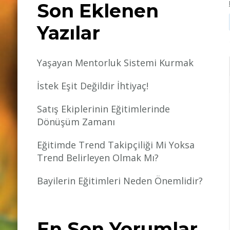
Son Eklenen
Yazılar
Yaşayan Mentorluk Sistemi Kurmak
İstek Eşit Değildir İhtiyaç!
Satış Ekiplerinin Eğitimlerinde
Dönüşüm Zamanı
Eğitimde Trend Takipçiliği Mi Yoksa
Trend Belirleyen Olmak Mı?
Bayilerin Eğitimleri Neden Önemlidir?
En Son Yorumlar