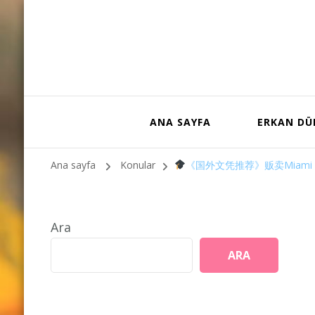
ANA SAYFA
ERKAN D
Ana sayfa
Konular
《国外文凭推荐》贩卖Miami Uni
Ara
ARA