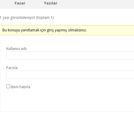
Yazar
Yazılar
1 yazı görüntüleniyor (toplam 1)
Bu konuyu yanıtlamak için giriş yapmış olmalısınız.
Kullanıcı adı:
Parola:
Beni hatırla