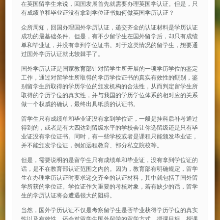
在英国留学生来说，回国发展首先就需要办理英国学认证。但是，只
有成绩单和毕业证没有拿到学位证书如何做英国学历认证？
众所周知，回国办理国外学历认证，递交齐全的认证材料是学历认证
成功的最基础条件。但是，有不少留学生在国外留学后，却只有成绩
单和毕业证，并没有拿到学位证书。对于这类情况的留学生，想要通
过国外学历认证就比较棘手了。
国外学历认证是国家教育部针对留学生所开展的一项学历学位的鉴定
工作，通过对留学生所取得的学历学位证书的真实有效性的甄别，鉴
别留学生所取得的学历学位的颁发机构的合法性，从而判定留学生所
取得的学历学位的真实性，并与我国的学历学位体系的相对应的关系
做一个权威的确认，最终出具纸质的认证书。
留学生只有成绩单和毕业证没有拿到学位证，一般是挂科后补考通过
得到的，或者是有大四达到留级水平的学校会让你选留级还是只有毕
业证没有学位证书。同时，有一些学校或者是课程只能颁发毕业证，
并不能颁发学位证，例如远程教育、部分私立院校等。
但是，需要说明的是留学生只有成绩单和毕业证，没有拿到学位证的
话，是不在教育部认证范围之内的。因为，教育部有明确规定，留学
生在办理学历认证时要求递交齐全的认证材料，其中就包括了国外留
学所获的学位证。学位证作为重要的考核对象，若有缺少的话，留学
生的学历认证将会遭遇很大的阻碍。
当然，国外学历认证不仅是考察留学生是否毕业获得学历学位的真实
性以及有效性，还会对留学生国外留学的留学方式、授课目标、授课