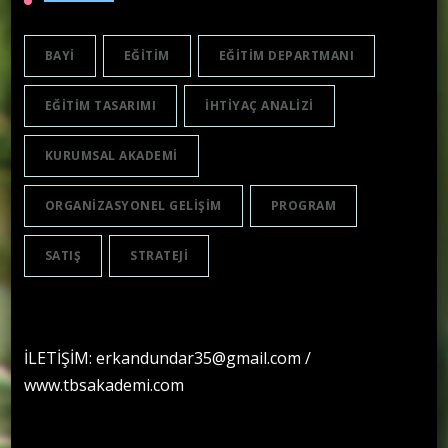
BAYI
EĞITIM
EĞITIM DEPARTMANI
EĞITIM TASARIMI
IHTIYAÇ ANALIZI
KURUMSAL AKADEMI
ORGANIZASYONEL GELIŞIM
PROGRAM
SATIŞ
STRATEJI
İLETİŞİM: erkandundar35@gmail.com /
www.tbsakademi.com