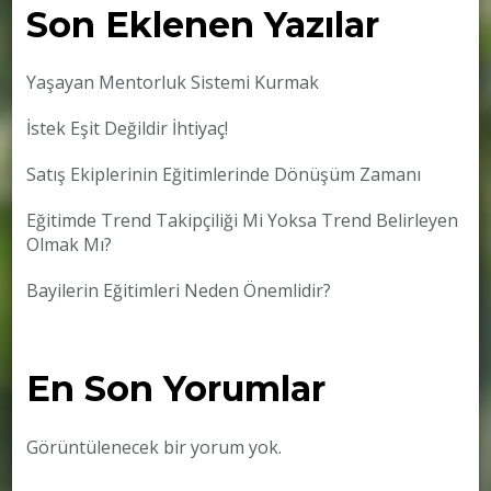
Son Eklenen Yazılar
Yaşayan Mentorluk Sistemi Kurmak
İstek Eşit Değildir İhtiyaç!
Satış Ekiplerinin Eğitimlerinde Dönüşüm Zamanı
Eğitimde Trend Takipçiliği Mi Yoksa Trend Belirleyen
Olmak Mı?
Bayilerin Eğitimleri Neden Önemlidir?
En Son Yorumlar
Görüntülenecek bir yorum yok.