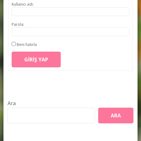
Kullanıcı adı:
Parola:
Beni hatırla
GIRIŞ YAP
Ara
ARA