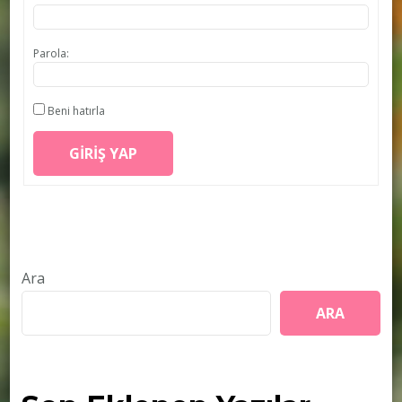
Parola:
Beni hatırla
GIRIŞ YAP
Ara
ARA