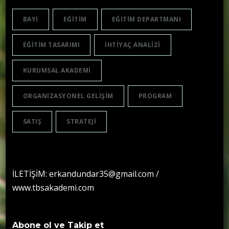
BAYI
EĞITIM
EĞITIM DEPARTMANI
EĞITIM TASARIMI
IHTIYAÇ ANALIZI
KURUMSAL AKADEMI
ORGANIZASYONEL GELIŞIM
PROGRAM
SATIŞ
STRATEJI
İLETİŞİM: erkandundar35@gmail.com /
www.tbsakademi.com
Abone ol ve Takip et