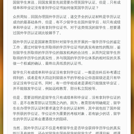
国留学生来说，回国发展首先就需要办理英国学认证。但是，只有成
绩单和毕业证没有拿到学位证书如何做英国学历认证？
众所周知，回国办理国外学历认证，递交齐全的认证材料是学历认证
成功的最基础条件。但是，有不少留学生在国外留学后，却只有成绩
单和毕业证，并没有拿到学位证书。对于这类情况的留学生，想要通
过国外学历认证就比较棘手了。
国外学历认证是国家教育部针对留学生所开展的一项学历学位的鉴定
工作，通过对留学生所取得的学历学位证书的真实有效性的甄别，鉴
别留学生所取得的学历学位的颁发机构的合法性，从而判定留学生所
取得的学历学位的真实性，并与我国的学历学位体系的相对应的关系
做一个权威的确认，最终出具纸质的认证书。
留学生只有成绩单和毕业证没有拿到学位证，一般是挂科后补考通过
得到的，或者是有大四达到留级水平的学校会让你选留级还是只有毕
业证没有学位证书。同时，有一些学校或者是课程只能颁发毕业证，
并不能颁发学位证，例如远程教育、部分私立院校等。
但是，需要说明的是留学生只有成绩单和毕业证，没有拿到学位证的
话，是不在教育部认证范围之内的。因为，教育部有明确规定，留学
生在办理学历认证时要求递交齐全的认证材料，其中就包括了国外留
学所获的学位证。学位证作为重要的考核对象，若有缺少的话，留学
生的学历认证将会遭遇很大的阻碍。
当然，国外学历认证不仅是考察留学生是否毕业获得学历学位的真实
性以及有效性，还会对留学生国外留学的留学方式、授课目标、授课