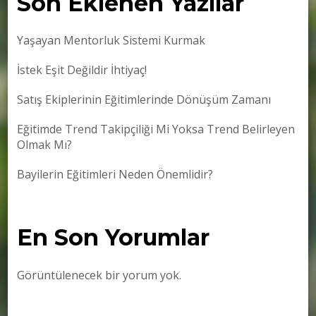
Son Eklenen Yazılar
Yaşayan Mentorluk Sistemi Kurmak
İstek Eşit Değildir İhtiyaç!
Satış Ekiplerinin Eğitimlerinde Dönüşüm Zamanı
Eğitimde Trend Takipçiliği Mi Yoksa Trend Belirleyen
Olmak Mı?
Bayilerin Eğitimleri Neden Önemlidir?
En Son Yorumlar
Görüntülenecek bir yorum yok.