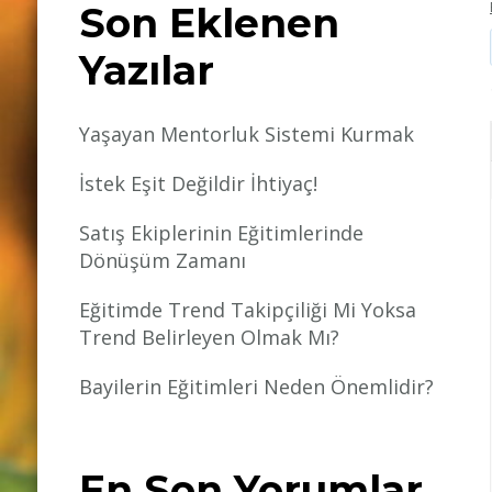
Son Eklenen
Yazılar
Yaşayan Mentorluk Sistemi Kurmak
İstek Eşit Değildir İhtiyaç!
Satış Ekiplerinin Eğitimlerinde
Dönüşüm Zamanı
Eğitimde Trend Takipçiliği Mi Yoksa
Trend Belirleyen Olmak Mı?
Bayilerin Eğitimleri Neden Önemlidir?
En Son Yorumlar