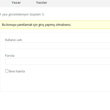
Yazar
Yazılar
1 yazı görüntüleniyor (toplam 1)
Bu konuyu yanıtlamak için giriş yapmış olmalısınız.
Kullanıcı adı:
Parola:
Beni hatırla