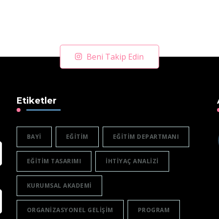
Beni Takip Edin
Etiketler
BAYI
EĞITIM
EĞITIM DEPARTMANI
EĞITIM TASARIMI
IHTIYAÇ ANALIZI
KURUMSAL AKADEMI
ORGANIZASYONEL GELIŞIM
PROGRAM