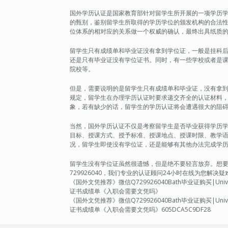
国外学历认证是国家教育部针对留学生所开展的一项学历
的甄别，鉴别留学生所取得的学历学位的颁发机构的合法
位体系的相对应的关系做一个权威的确认，最终出具纸质
留学生只有成绩单和毕业证没有拿到学位证，一般是挂科
还是只有毕业证没有学位证书。同时，有一些学校或者是
院校等。
但是，需要说明的是留学生只有成绩单和毕业证，没有拿
规定，留学生在办理学历认证时要求递交齐全的认证材料
象，若有缺少的话，留学生的学历认证将会遭遇很大的阻
当然，国外学历认证不仅是考察留学生是否毕业获得学历
目标、授课方式、授予标准、授课地点、授课时限、教学
况，留学生即使没有学位证，还是能够有其他办法完成学
留学生没有学位证虽然很遗憾，但是绝不要轻言放弃。想要轻松
729926040，我们专业的认证顾问24小时在线为您解
《国外文凭推荐》微信Q729926040Bath毕业证购买|Univ
证书成绩单《入职会需要文凭吗》
《国外文凭推荐》微信Q729926040Bath毕业证购买|Univ
证书成绩单《入职会需要文凭吗》605DCA5C9DF28