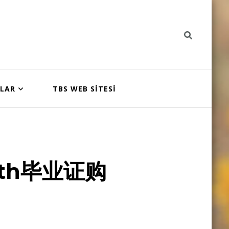
NLAR
TBS WEB SİTESİ
th毕业证购