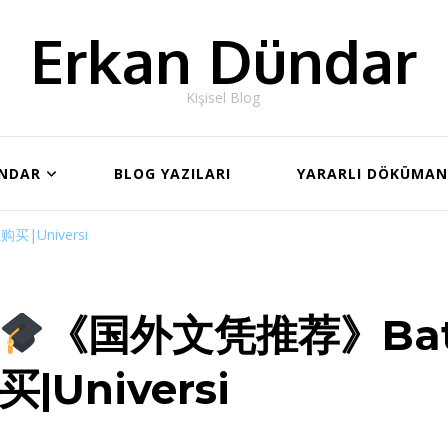
Erkan Dündar
Kişisel Blog
ÜNDAR
BLOG YAZILARI
YARARLI DÖKÜMA
|Universi
《国外文凭推荐》Ba
买|Universi