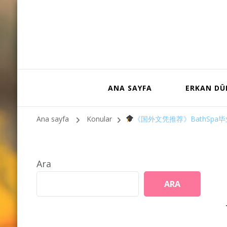
ANA SAYFA
ERKAN D
Ana sayfa
Konular
《国外文凭推荐》BathSpa
Ara
ARA