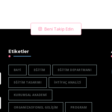
Beni Takip Edin
Etiketler
BAYI
EĞITIM
EĞITIM DEPARTMANI
EĞITIM TASARIMI
IHTIYAÇ ANALIZI
KURUMSAL AKADEMI
ORGANIZASYONEL GELIŞIM
PROGRAM