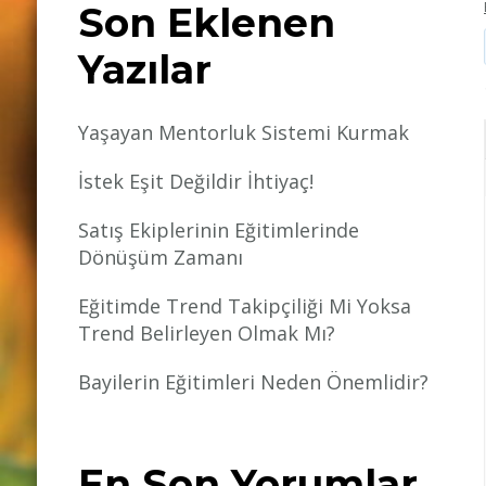
Son Eklenen
Yazılar
Yaşayan Mentorluk Sistemi Kurmak
İstek Eşit Değildir İhtiyaç!
Satış Ekiplerinin Eğitimlerinde
Dönüşüm Zamanı
Eğitimde Trend Takipçiliği Mi Yoksa
Trend Belirleyen Olmak Mı?
Bayilerin Eğitimleri Neden Önemlidir?
En Son Yorumlar