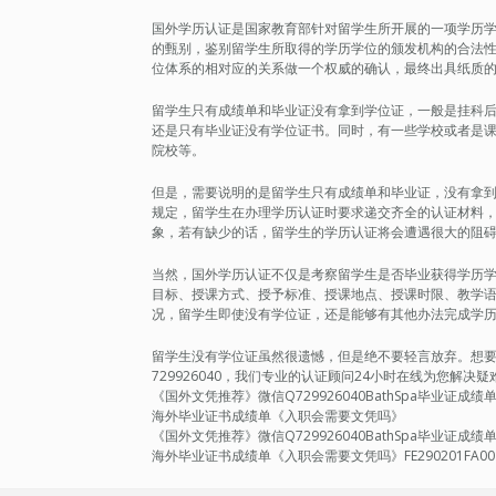
国外学历认证是国家教育部针对留学生所开展的一项学历
的甄别，鉴别留学生所取得的学历学位的颁发机构的合法
位体系的相对应的关系做一个权威的确认，最终出具纸质
留学生只有成绩单和毕业证没有拿到学位证，一般是挂科
还是只有毕业证没有学位证书。同时，有一些学校或者是
院校等。
但是，需要说明的是留学生只有成绩单和毕业证，没有拿
规定，留学生在办理学历认证时要求递交齐全的认证材料
象，若有缺少的话，留学生的学历认证将会遭遇很大的阻
当然，国外学历认证不仅是考察留学生是否毕业获得学历
目标、授课方式、授予标准、授课地点、授课时限、教学
况，留学生即使没有学位证，还是能够有其他办法完成学
留学生没有学位证虽然很遗憾，但是绝不要轻言放弃。想要轻松
729926040，我们专业的认证顾问24小时在线为您解
《国外文凭推荐》微信Q729926040BathSpa毕业证
海外毕业证书成绩单《入职会需要文凭吗》
《国外文凭推荐》微信Q729926040BathSpa毕业证
海外毕业证书成绩单《入职会需要文凭吗》FE290201FA00