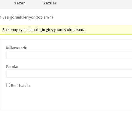
Yazar
Yazılar
1 yazı görüntüleniyor (toplam 1)
Bu konuyu yanıtlamak için giriş yapmış olmalısınız.
Kullanıcı adı:
Parola:
Beni hatırla