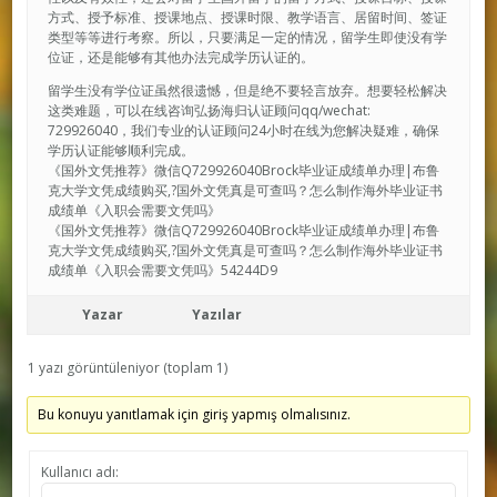
方式、授予标准、授课地点、授课时限、教学语言、居留时间、签证
类型等等进行考察。所以，只要满足一定的情况，留学生即使没有学
位证，还是能够有其他办法完成学历认证的。
留学生没有学位证虽然很遗憾，但是绝不要轻言放弃。想要轻松解决
这类难题，可以在线咨询弘扬海归认证顾问qq/wechat:
729926040，我们专业的认证顾问24小时在线为您解决疑难，确保
学历认证能够顺利完成。
《国外文凭推荐》微信Q729926040Brock毕业证成绩单办理|布鲁
克大学文凭成绩购买,?国外文凭真是可查吗？怎么制作海外毕业证书
成绩单《入职会需要文凭吗》
《国外文凭推荐》微信Q729926040Brock毕业证成绩单办理|布鲁
克大学文凭成绩购买,?国外文凭真是可查吗？怎么制作海外毕业证书
成绩单《入职会需要文凭吗》54244D9
Yazar
Yazılar
1 yazı görüntüleniyor (toplam 1)
Bu konuyu yanıtlamak için giriş yapmış olmalısınız.
Kullanıcı adı: