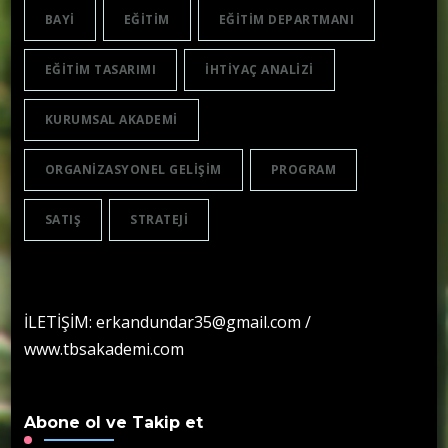
BAYI
EĞITIM
EĞITIM DEPARTMANI
EĞITIM TASARIMI
IHTIYAÇ ANALIZI
KURUMSAL AKADEMI
ORGANIZASYONEL GELIŞIM
PROGRAM
SATIŞ
STRATEJI
İLETİŞİM: erkandundar35@gmail.com /
www.tbsakademi.com
Abone ol ve Takip et