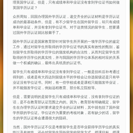
理英国学认证。但是，只有成绩单和毕业证没有拿到学位证书如何做
英国学历认证？
众所周知，回国办理国外学历认证，递交齐全的认证材料是学历认证
成功的最基础条件。但是，有不少留学生在国外留学后，却只有成绩
单和毕业证，并没有拿到学位证书。对于这类情况的留学生，想要通
过国外学历认证就比较棘手了。
国外学历认证是国家教育部针对留学生所开展的一项学历学位的鉴定
工作，通过对留学生所取得的学历学位证书的真实有效性的甄别，鉴
别留学生所取得的学历学位的颁发机构的合法性，从而判定留学生所
取得的学历学位的真实性，并与我国的学历学位体系的相对应的关系
做一个权威的确认，最终出具纸质的认证书。
留学生只有成绩单和毕业证没有拿到学位证，一般是挂科后补考通过
得到的，或者是有大四达到留级水平的学校会让你选留级还是只有毕
业证没有学位证书。同时，有一些学校或者是课程只能颁发毕业证，
并不能颁发学位证，例如远程教育、部分私立院校等。
但是，需要说明的是留学生只有成绩单和毕业证，没有拿到学位证的
话，是不在教育部认证范围之内的。因为，教育部有明确规定，留学
生在办理学历认证时要求递交齐全的认证材料，其中就包括了国外留
学所获的学位证。学位证作为重要的考核对象，若有缺少的话，留学
生的学历认证将会遭遇很大的阻碍。
当然，国外学历认证不仅是考察留学生是否毕业获得学历学位的真实
性以及有效性，还会对留学生国外留学的留学方式、授课目标、授课