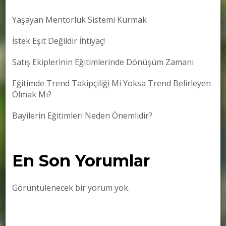
Yaşayan Mentorluk Sistemi Kurmak
İstek Eşit Değildir İhtiyaç!
Satış Ekiplerinin Eğitimlerinde Dönüşüm Zamanı
Eğitimde Trend Takipçiliği Mi Yoksa Trend Belirleyen
Olmak Mı?
Bayilerin Eğitimleri Neden Önemlidir?
En Son Yorumlar
Görüntülenecek bir yorum yok.