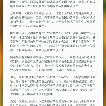
国留学生来说，回国发展首先就需要办理英国学认证。但是，只有成
绩单和毕业证没有拿到学位证书如何做英国学历认证？
众所周知，回国办理国外学历认证，递交齐全的认证材料是学历认证
成功的最基础条件。但是，有不少留学生在国外留学后，却只有成绩
单和毕业证，并没有拿到学位证书。对于这类情况的留学生，想要通
过国外学历认证就比较棘手了。
国外学历认证是国家教育部针对留学生所开展的一项学历学位的鉴定
工作，通过对留学生所取得的学历学位证书的真实有效性的甄别，鉴
别留学生所取得的学历学位的颁发机构的合法性，从而判定留学生所
取得的学历学位的真实性，并与我国的学历学位体系的相对应的关系
做一个权威的确认，最终出具纸质的认证书。
留学生只有成绩单和毕业证没有拿到学位证，一般是挂科后补考通过
得到的，或者是有大四达到留级水平的学校会让你选留级还是只有毕
业证没有学位证书。同时，有一些学校或者是课程只能颁发毕业证，
并不能颁发学位证，例如远程教育、部分私立院校等。
但是，需要说明的是留学生只有成绩单和毕业证，没有拿到学位证的
话，是不在教育部认证范围之内的。因为，教育部有明确规定，留学
生在办理学历认证时要求递交齐全的认证材料，其中就包括了国外留
学所获的学位证。学位证作为重要的考核对象，若有缺少的话，留学
生的学历认证将会遭遇很大的阻碍。
当然，国外学历认证不仅是考察留学生是否毕业获得学历学位的真实
性以及有效性，还会对留学生国外留学的留学方式、授课目标、授课