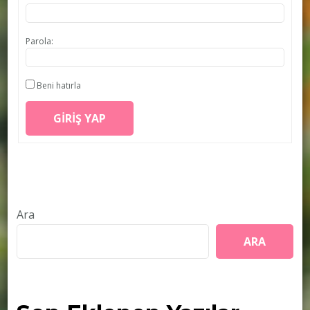
Parola:
Beni hatırla
GIRIŞ YAP
Ara
ARA