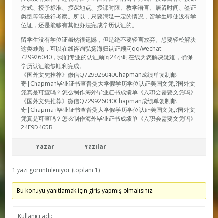
方式、授予标准、授课地点、授课时限、教学语言、居留时间、签证
类型等等进行考察。所以，只要满足一定的情况，留学生即使没有学
位证，还是能够有其他办法完成学历认证的。
留学生没有学位证虽然很遗憾，但是绝不要轻言放弃。想要轻松解决
这类难题，可以在线咨询弘扬海归认证顾问qq/wechat:
729926040，我们专业的认证顾问24小时在线为您解决疑难，确保
学历认证能够顺利完成。
《国外文凭推荐》微信Q729926040Chapman成绩单复制邮
寄|Chapman毕业证书查普曼大学假学历学位认证美国文凭,?国外文
凭真是可查吗？怎么制作海外毕业证书成绩单《入职会需要文凭吗》
《国外文凭推荐》微信Q729926040Chapman成绩单复制邮
寄|Chapman毕业证书查普曼大学假学历学位认证美国文凭,?国外文
凭真是可查吗？怎么制作海外毕业证书成绩单《入职会需要文凭吗》
24E9D465B
Yazar
Yazılar
1 yazı görüntüleniyor (toplam 1)
Bu konuyu yanıtlamak için giriş yapmış olmalısınız.
Kullanıcı adı: