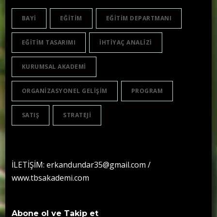
BAYI
EĞITIM
EĞITIM DEPARTMANI
EĞITIM TASARIMI
IHTIYAÇ ANALIZI
KURUMSAL AKADEMI
ORGANIZASYONEL GELIŞIM
PROGRAM
SATIŞ
STRATEJI
İLETİŞİM: erkandundar35@gmail.com /
www.tbsakademi.com
Abone ol ve Takip et