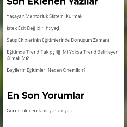
Son Eklenen Yazılar
Yaşayan Mentorluk Sistemi Kurmak
İstek Eşit Değildir İhtiyaç!
Satış Ekiplerinin Eğitimlerinde Dönüşüm Zamanı
Eğitimde Trend Takipçiliği Mi Yoksa Trend Belirleyen
Olmak Mı?
Bayilerin Eğitimleri Neden Önemlidir?
En Son Yorumlar
Görüntülenecek bir yorum yok.