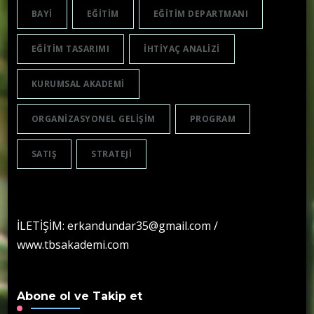
BAYI
EĞITIM
EĞITIM DEPARTMANI
EĞITIM TASARIMI
IHTIYAÇ ANALIZI
KURUMSAL AKADEMI
ORGANIZASYONEL GELIŞIM
PROGRAM
SATIŞ
STRATEJI
İLETİŞİM: erkandundar35@gmail.com /
www.tbsakademi.com
Abone ol ve Takip et