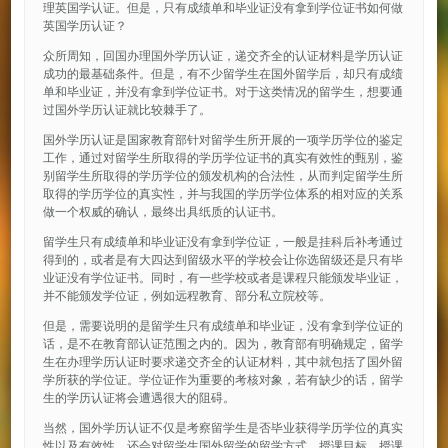
理英国学认证。但是，只有成绩单和毕业证没有拿到学位证书如何做
英国学历认证？
众所周知，回国办理国外学历认证，递交齐全的认证材料是学历认证
成功的最基础条件。但是，有不少留学生在国外留学后，却只有成绩
单和毕业证，并没有拿到学位证书。对于这类情况的留学生，想要通
过国外学历认证就比较棘手了。
国外学历认证是国家教育部针对留学生所开展的一项学历学位的鉴定
工作，通过对留学生所取得的学历学位证书的真实有效性的甄别，鉴
别留学生所取得的学历学位的颁发机构的合法性，从而判定留学生所
取得的学历学位的真实性，并与我国的学历学位体系的相对应的关系
做一个权威的确认，最终出具纸质的认证书。
留学生只有成绩单和毕业证没有拿到学位证，一般是挂科后补考通过
得到的，或者是有大四达到留级水平的学校会让你选留级还是只有毕
业证没有学位证书。同时，有一些学校或者是课程只能颁发毕业证，
并不能颁发学位证，例如远程教育、部分私立院校等。
但是，需要说明的是留学生只有成绩单和毕业证，没有拿到学位证的
话，是不在教育部认证范围之内的。因为，教育部有明确规定，留学
生在办理学历认证时要求递交齐全的认证材料，其中就包括了国外留
学所获的学位证。学位证作为重要的考核对象，若有缺少的话，留学
生的学历认证将会遭遇很大的阻碍。
当然，国外学历认证不仅是考察留学生是否毕业获得学历学位的真实
性以及有效性，还会对留学生国外留学的留学方式、授课目标、授课