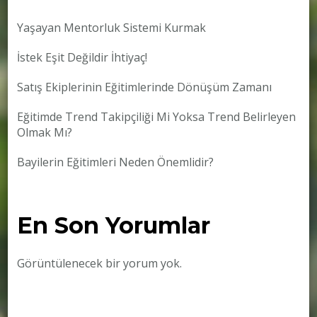
Yaşayan Mentorluk Sistemi Kurmak
İstek Eşit Değildir İhtiyaç!
Satış Ekiplerinin Eğitimlerinde Dönüşüm Zamanı
Eğitimde Trend Takipçiliği Mi Yoksa Trend Belirleyen
Olmak Mı?
Bayilerin Eğitimleri Neden Önemlidir?
En Son Yorumlar
Görüntülenecek bir yorum yok.