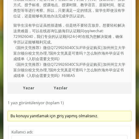
方式、授予标准、授课地点、授课时限、教学语言、居留时间、签证
类型等等进行考察。所以，只要满足一定的情况，留学生即使没有学
位证，还是能够有其他办法完成学历认证的。
留学生没有学位证虽然很遗憾，但是绝不要轻言放弃。想要轻松解决
这类难题，可以在线咨询弘扬海归认证顾问qq/wechat:
729926040，我们专业的认证顾问24小时在线为您解决疑难，确保
学历认证能够顺利完成。
《国外文凭推荐》微信Q729926040CSUF毕业证购买|加州州立大学
富尔顿分校文凭办理,?国外文凭真是可查吗？怎么制作海外毕业证书
成绩单《入职会需要文凭吗》
《国外文凭推荐》微信Q729926040CSUF毕业证购买|加州州立大学
富尔顿分校文凭办理,?国外文凭真是可查吗？怎么制作海外毕业证书
成绩单《入职会需要文凭吗》F69BA5
Yazar
Yazılar
1 yazı görüntüleniyor (toplam 1)
Bu konuyu yanıtlamak için giriş yapmış olmalısınız.
Kullanıcı adı: