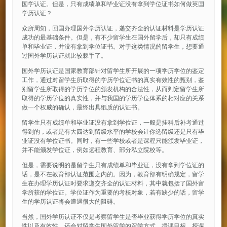
国学认证。但是，只有成绩单和毕业证没有拿到学位证书如何做英国
学历认证？
众所周知，回国办理国外学历认证，递交齐全的认证材料是学历认证
成功的最基础条件。但是，有不少留学生在国外留学后，却只有成绩
单和毕业证，并没有拿到学位证书。对于这类情况的留学生，想要通
过国外学历认证就比较棘手了。
国外学历认证是国家教育部针对留学生所开展的一项学历学位的鉴定
工作，通过对留学生所取得的学历学位证书的真实有效性的甄别，鉴
别留学生所取得的学历学位的颁发机构的合法性，从而判定留学生所
取得的学历学位的真实性，并与我国的学历学位体系的相对应的关系
做一个权威的确认，最终出具纸质的认证书。
留学生只有成绩单和毕业证没有拿到学位证，一般是挂科后补考通过
得到的，或者是有大四达到留级水平的学校会让你选留级还是只有毕
业证没有学位证书。同时，有一些学校或者是课程只能颁发毕业证，
并不能颁发学位证，例如远程教育、部分私立院校等。
但是，需要说明的是留学生只有成绩单和毕业证，没有拿到学位证的
话，是不在教育部认证范围之内的。因为，教育部有明确规定，留学
生在办理学历认证时要求递交齐全的认证材料，其中就包括了国外留
学所获的学位证。学位证作为重要的考核对象，若有缺少的话，留学
生的学历认证将会遭遇很大的阻碍。
当然，国外学历认证不仅是考察留学生是否毕业获得学历学位的真实
性以及有效性，还会对留学生国外留学的留学方式、授课目标、授课