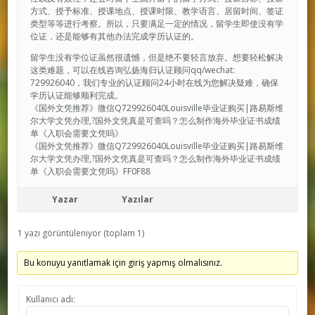
方式、授予标准、授课地点、授课时限、教学语言、居留时间、签证
类型等等进行考察。所以，只要满足一定的情况，留学生即使没有学
位证，还是能够有其他办法完成学历认证的。
留学生没有学位证虽然很遗憾，但是绝不要轻言放弃。想要轻松解决
这类难题，可以在线咨询弘扬海归认证顾问qq/wechat:
729926040，我们专业的认证顾问24小时在线为您解决疑难，确保
学历认证能够顺利完成。
《国外文凭推荐》微信Q729926040Louisville毕业证购买|路易斯维
尔大学文凭办理,?国外文凭真是可查吗？怎么制作海外毕业证书成绩
单《入职会需要文凭吗》
《国外文凭推荐》微信Q729926040Louisville毕业证购买|路易斯维
尔大学文凭办理,?国外文凭真是可查吗？怎么制作海外毕业证书成绩
单《入职会需要文凭吗》FF0F88
Yazar
Yazılar
1 yazı görüntüleniyor (toplam 1)
Bu konuyu yanıtlamak için giriş yapmış olmalısınız.
Kullanıcı adı: