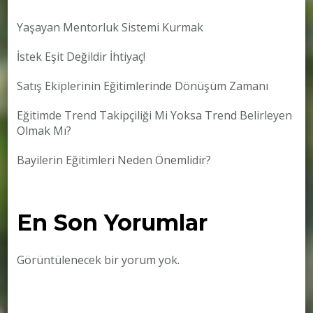
Yaşayan Mentorluk Sistemi Kurmak
İstek Eşit Değildir İhtiyaç!
Satış Ekiplerinin Eğitimlerinde Dönüşüm Zamanı
Eğitimde Trend Takipçiliği Mi Yoksa Trend Belirleyen
Olmak Mı?
Bayilerin Eğitimleri Neden Önemlidir?
En Son Yorumlar
Görüntülenecek bir yorum yok.