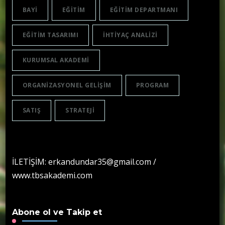
BAYI
EĞITIM
EĞITIM DEPARTMANI
EĞITIM TASARIMI
IHTIYAÇ ANALIZI
KURUMSAL AKADEMI
ORGANIZASYONEL GELIŞIM
PROGRAM
SATIŞ
STRATEJI
İLETİŞİM: erkandundar35@gmail.com /
www.tbsakademi.com
Abone ol ve Takip et