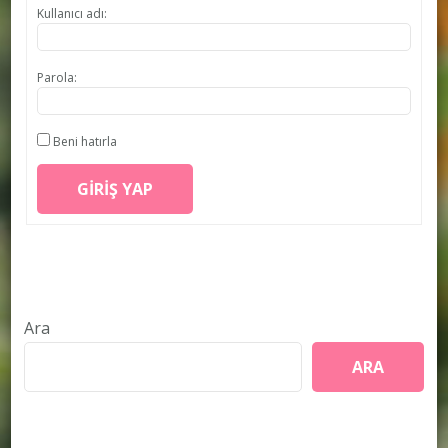
Kullanıcı adı:
Parola:
Beni hatırla
GIRIŞ YAP
Ara
ARA