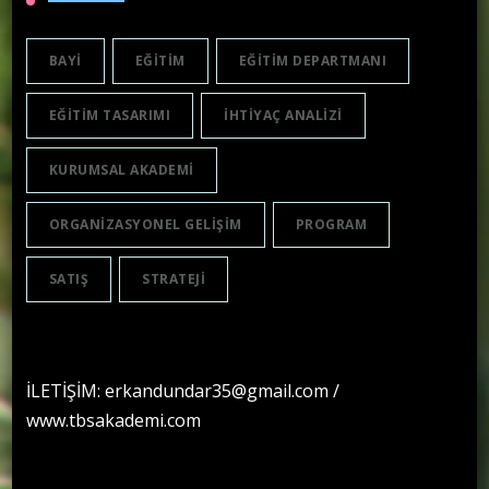
BAYI
EĞITIM
EĞITIM DEPARTMANI
EĞITIM TASARIMI
IHTIYAÇ ANALIZI
KURUMSAL AKADEMI
ORGANIZASYONEL GELIŞIM
PROGRAM
SATIŞ
STRATEJI
İLETİŞİM: erkandundar35@gmail.com /
www.tbsakademi.com