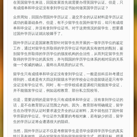
在英国留学生来说，回国发展首先就需要办理英国学认证。但是，只
有成绩单和毕业证没有拿到学位证书如何做英国学历认证？
众所周知，回国办理国外学历认证，递交齐全的认证材料是学历认证
成功的最基础条件。但是，有不少留学生在国外留学后，却只有成绩
单和毕业证，并没有拿到学位证书。对于这类情况的留学生，想要通
过国外学历认证就比较棘手了。
国外学历认证是国家教育部针对留学生所开展的一项学历学位的鉴定
工作，通过对留学生所取得的学历学位证书的真实有效性的甄别，鉴
别留学生所取得的学历学位的颁发机构的合法性，从而判定留学生所
取得的学历学位的真实性，并与我国的学历学位体系的相对应的关系
做一个权威的确认，最终出具纸质的认证书。
留学生只有成绩单和毕业证没有拿到学位证，一般是挂科后补考通过
得到的，或者是有大四达到留级水平的学校会让你选留级还是只有毕
业证没有学位证书。同时，有一些学校或者是课程只能颁发毕业证，
并不能颁发学位证，例如远程教育、部分私立院校等。
但是，需要说明的是留学生只有成绩单和毕业证，没有拿到学位证的
话，是不在教育部认证范围之内的。因为，教育部有明确规定，留学
生在办理学历认证时要求递交齐全的认证材料，其中就包括了国外留
学所获的学位证。学位证作为重要的考核对象，若有缺少的话，留学
生的学历认证将会遭遇很大的阻碍。
当然，国外学历认证不仅是考察留学生是否毕业获得学历学位的真实
性以及有效性，还会对留学生国外留学的留学方式、授课目标、授课