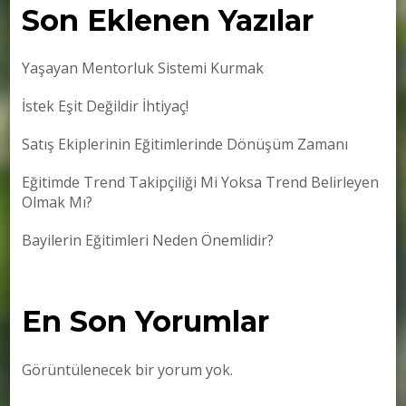
Son Eklenen Yazılar
Yaşayan Mentorluk Sistemi Kurmak
İstek Eşit Değildir İhtiyaç!
Satış Ekiplerinin Eğitimlerinde Dönüşüm Zamanı
Eğitimde Trend Takipçiliği Mi Yoksa Trend Belirleyen
Olmak Mı?
Bayilerin Eğitimleri Neden Önemlidir?
En Son Yorumlar
Görüntülenecek bir yorum yok.