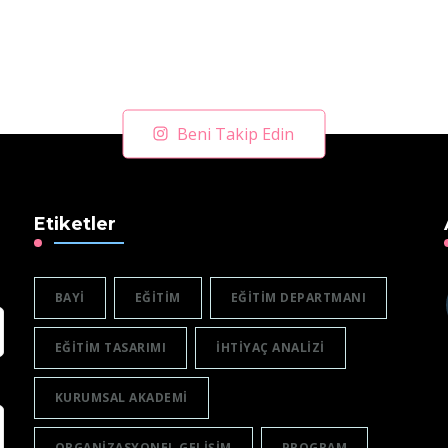
Beni Takip Edin
Etiketler
BAYI
EĞITIM
EĞITIM DEPARTMANI
EĞITIM TASARIMI
IHTIYAÇ ANALIZI
KURUMSAL AKADEMI
ORGANIZASYONEL GELIŞIM
PROGRAM