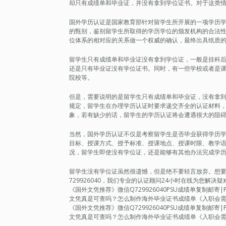
却只有成绩单和毕业证，并没有拿到学位证书。对于这类
国外学历认证是国家教育部针对留学生所开展的一项学历
的甄别，鉴别留学生所取得的学历学位的颁发机构的合法
位体系的相对应的关系做一个权威的确认，最终出具纸质
留学生只有成绩单和毕业证没有拿到学位证，一般是挂科
还是只有毕业证没有学位证书。同时，有一些学校或者是
院校等。
但是，需要说明的是留学生只有成绩单和毕业证，没有拿
规定，留学生在办理学历认证时要求递交齐全的认证材料
象，若有缺少的话，留学生的学历认证将会遭遇很大的阻
当然，国外学历认证不仅是考察留学生是否毕业获得学历
目标、授课方式、授予标准、授课地点、授课时限、教学
况，留学生即使没有学位证，还是能够有其他办法完成学
留学生没有学位证虽然很遗憾，但是绝不要轻言放弃。想要轻松
729926040，我们专业的认证顾问24小时在线为您解
《国外文凭推荐》微信Q729926040PSU成绩单复制邮
文凭真是可查吗？怎么制作海外毕业证书成绩单《入职会
《国外文凭推荐》微信Q729926040PSU成绩单复制邮
文凭真是可查吗？怎么制作海外毕业证书成绩单《入职会需要文凭