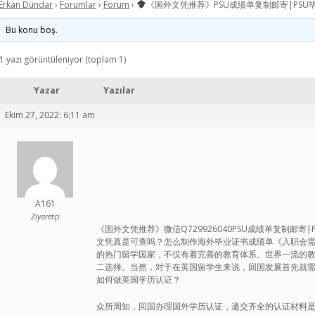
Erkan Dündar
›
Forumlar
›
Forum
›
《国外文凭推荐》PSU成绩单复制邮寄|PSU
Bu konu boş.
1 yazı görüntüleniyor (toplam 1)
Yazar
Yazılar
Ekim 27, 2022: 6:11 am
A161
Ziyaretçi
《国外文凭推荐》微信Q729926040PSU成绩单复制邮
文凭真是可查吗？怎么制作海外毕业证书成绩单《入职会需要文凭吗
的热门留学国家，不仅有着完善的教育体系、世界一流的
二选择。当然，对于在英国留学生来说，回国发展首先就
如何做英国学历认证？
众所周知，回国办理国外学历认证，递交齐全的认证材料