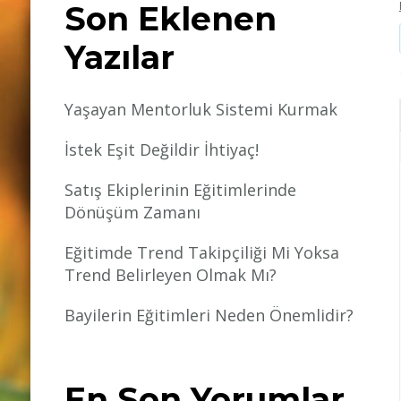
Son Eklenen
Yazılar
Yaşayan Mentorluk Sistemi Kurmak
İstek Eşit Değildir İhtiyaç!
Satış Ekiplerinin Eğitimlerinde
Dönüşüm Zamanı
Eğitimde Trend Takipçiliği Mi Yoksa
Trend Belirleyen Olmak Mı?
Bayilerin Eğitimleri Neden Önemlidir?
En Son Yorumlar