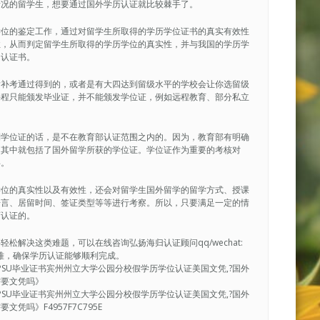
情况的留学生，想要通过国外学历认证就比较棘手了。
学位的鉴定工作，通过对留学生所取得的学历学位证书的真实有效性
性，从而判定留学生所取得的学历学位的真实性，并与我国的学历学
的认证书。
后补考通过得到的，或者是有大四达到留级水平的学校会让你选留级
课程只能颁发毕业证，并不能颁发学位证，例如远程教育、部分私立
到学位证的话，是不在教育部认证范围之内的。因为，教育部有明确
，其中就包括了国外留学所获的学位证。学位证作为重要的考核对
碍。
学位的真实性以及有效性，还会对留学生国外留学的留学方式、授课
语言、居留时间、签证类型等等进行考察。所以，只要满足一定的情
历认证的。
解决这类难题，可以在线咨询弘扬海归认证顾问qq/wechat:
决疑难，确保学历认证能够顺利完成。
寄|PSU毕业证书宾州州立大学公园分校假学历学位认证美国文凭,?国外
需要文凭吗》
寄|PSU毕业证书宾州州立大学公园分校假学历学位认证美国文凭,?国外
吗》F4957F7C795E