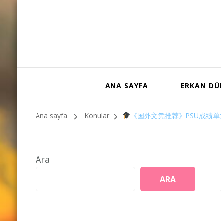
ANA SAYFA
ERKAN D
Ana sayfa
Konular
《国外文凭推荐》PSU成绩单
Ara
ARA