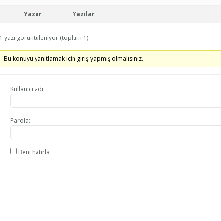
Yazar
Yazılar
1 yazı görüntüleniyor (toplam 1)
Bu konuyu yanıtlamak için giriş yapmış olmalısınız.
Kullanıcı adı:
Parola:
Beni hatırla