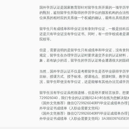
国外学历认证是国家教育部针对留学生所开展的一项学历
的甄别，鉴别留学生所取得的学历学位的颁发机构的合法
位体系的相对应的关系做一个权威的确认，最终出具纸质
留学生只有成绩单和毕业证没有拿到学位证，一般是挂科
还是只有毕业证没有学位证书。同时，有一些学校或者是
院校等。
但是，需要说明的是留学生只有成绩单和毕业证，没有拿
规定，留学生在办理学历认证时要求递交齐全的认证材料
象，若有缺少的话，留学生的学历认证将会遭遇很大的阻
当然，国外学历认证不仅是考察留学生是否毕业获得学历
目标、授课方式、授予标准、授课地点、授课时限、教学
况，留学生即使没有学位证，还是能够有其他办法完成学
留学生没有学位证虽然很遗憾，但是绝不要轻言放弃。想要轻松
729926040，我们专业的认证顾问24小时在线为您解
《国外文凭推荐》微信Q729926040RPI毕业证成绩单
外毕业证书成绩单《入职会需要文凭吗》
《国外文凭推荐》微信Q729926040RPI毕业证成绩单
外毕业证书成绩单《入职会需要文凭吗》3A3BE097635E3