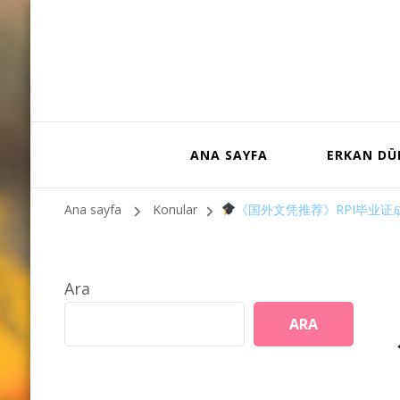
ANA SAYFA
ERKAN D
Ana sayfa
Konular
《国外文凭推荐》RPI毕业证
Ara
ARA