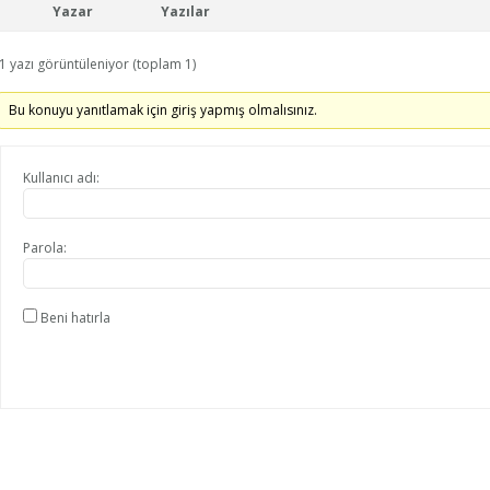
Yazar
Yazılar
1 yazı görüntüleniyor (toplam 1)
Bu konuyu yanıtlamak için giriş yapmış olmalısınız.
Kullanıcı adı:
Parola:
Beni hatırla