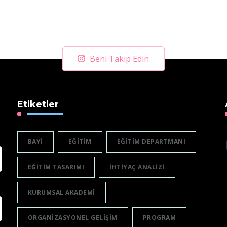
Beni Takip Edin
Etiketler
BAYI
EĞITIM
EĞITIM DEPARTMANI
EĞITIM TASARIMI
IHTIYAÇ ANALIZI
KURUMSAL AKADEMI
ORGANIZASYONEL GELIŞIM
PROGRAM