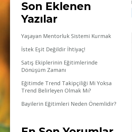
Son Eklenen
Yazılar
Yaşayan Mentorluk Sistemi Kurmak
İstek Eşit Değildir İhtiyaç!
Satış Ekiplerinin Eğitimlerinde
Dönüşüm Zamanı
Eğitimde Trend Takipçiliği Mi Yoksa
Trend Belirleyen Olmak Mı?
Bayilerin Eğitimleri Neden Önemlidir?
En Son Yorumlar