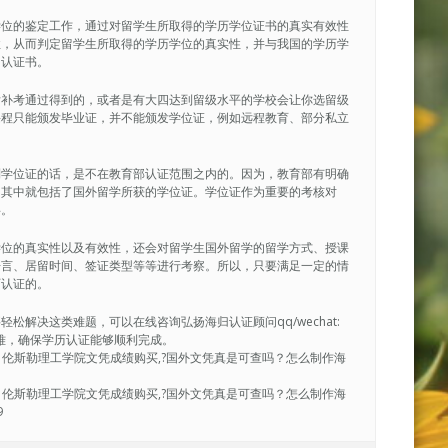
学位的鉴定工作，通过对留学生所取得的学历学位证书的真实有效性
性，从而判定留学生所取得的学历学位的真实性，并与我国的学历学
的认证书。
后补考通过得到的，或者是有大四达到留级水平的学校会让你选留级
课程只能颁发毕业证，并不能颁发学位证，例如远程教育、部分私立
到学位证的话，是不在教育部认证范围之内的。因为，教育部有明确
，其中就包括了国外留学所获的学位证。学位证作为重要的考核对
碍。
学位的真实性以及有效性，还会对留学生国外留学的留学方式、授课
语言、居留时间、签证类型等等进行考察。所以，只要满足一定的情
历认证的。
解决这类难题，可以在线咨询弘扬海归认证顾问qq/wechat:
决疑难，确保学历认证能够顺利完成。
办理|伦斯勒理工学院文凭成绩购买,?国外文凭真是可查吗？怎么制作海
办理|伦斯勒理工学院文凭成绩购买,?国外文凭真是可查吗？怎么制作海
9