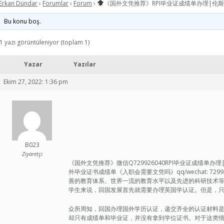
Erkan Dündar
›
Forumlar
›
Forum
›
《国外文凭推荐》RPI毕业证成绩单办理|伦
Bu konu boş.
1 yazı görüntüleniyor (toplam 1)
Yazar
Yazılar
Ekim 27, 2022: 1:36 pm
B023
Ziyaretçi
《国外文凭推荐》微信Q729926040RPI毕业证成绩单
外毕业证书成绩单《入职会需要文凭吗》qq/wechat: 7
善的教育体系、世界一流的教育水平以及先进的科研技术
学生来说，回国发展首先就需要办理英国学认证。但是，
众所周知，回国办理国外学历认证，递交齐全的认证材料
却只有成绩单和毕业证，并没有拿到学位证书。对于这类