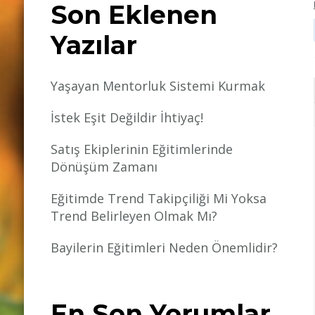
Son Eklenen
Yazılar
Yaşayan Mentorluk Sistemi Kurmak
İstek Eşit Değildir İhtiyaç!
Satış Ekiplerinin Eğitimlerinde
Dönüşüm Zamanı
Eğitimde Trend Takipçiliği Mi Yoksa
Trend Belirleyen Olmak Mı?
Bayilerin Eğitimleri Neden Önemlidir?
En Son Yorumlar