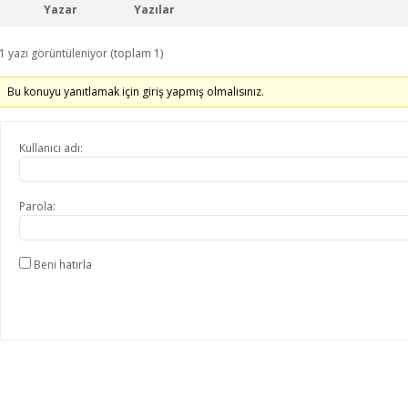
Yazar
Yazılar
1 yazı görüntüleniyor (toplam 1)
Bu konuyu yanıtlamak için giriş yapmış olmalısınız.
Kullanıcı adı:
Parola:
Beni hatırla