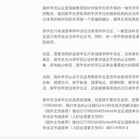
国外学历认证是国家教育部针对留学生所开展的一项学历
的甄别，鉴别留学生所取得的学历学位的颁发机构的合法
位体系的相对应的关系做一个权威的确认，最终出具纸质
留学生只有成绩单和毕业证没有拿到学位证，一般是挂科
还是只有毕业证没有学位证书。同时，有一些学校或者是
院校等。
但是，需要说明的是留学生只有成绩单和毕业证，没有拿
规定，留学生在办理学历认证时要求递交齐全的认证材料
象，若有缺少的话，留学生的学历认证将会遭遇很大的阻
当然，国外学历认证不仅是考察留学生是否毕业获得学历
目标、授课方式、授予标准、授课地点、授课时限、教学
况，留学生即使没有学位证，还是能够有其他办法完成学
留学生没有学位证虽然很遗憾，但是绝不要轻言放弃。想要轻松
729926040，我们专业的认证顾问24小时在线为您解
《国外文凭推荐》微信Q729926040Solent毕业证成
毕业证书成绩单《入职会需要文凭吗》
《国外文凭推荐》微信Q729926040Solent毕业证成
毕业证书成绩单《入职会需要文凭吗》4B51AFB614