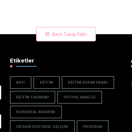
Beni Takip Edin
Etiketler
BAYI
EĞITIM
EĞITIM DEPARTMANI
EĞITIM TASARIMI
IHTIYAÇ ANALIZI
KURUMSAL AKADEMI
ORGANIZASYONEL GELIŞIM
PROGRAM