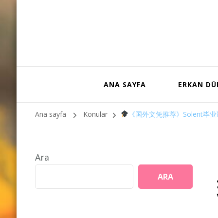
ANA SAYFA
ERKAN D
Ana sayfa
Konular
《国外文凭推荐》Solent毕
Ara
ARA