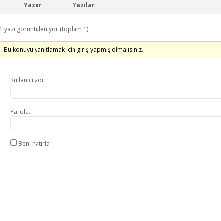
Yazar
Yazılar
1 yazı görüntüleniyor (toplam 1)
Bu konuyu yanıtlamak için giriş yapmış olmalısınız.
Kullanıcı adı:
Parola:
Beni hatırla