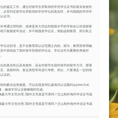
学位的鉴定工作，通过对留学生所取得的学历学位证书的真实有效性
性，从而判定留学生所取得的学历学位的真实性，并与我国的学历学
的认证书。
后补考通过得到的，或者是有大四达到留级水平的学校会让你选留级
课程只能颁发毕业证，并不能颁发学位证，例如远程教育、部分私立
到学位证的话，是不在教育部认证范围之内的。因为，教育部有明确
，其中就包括了国外留学所获的学位证。学位证作为重要的考核对
碍。
学位的真实性以及有效性，还会对留学生国外留学的留学方式、授课
语言、居留时间、签证类型等等进行考察。所以，只要满足一定的情
历认证的。
解决这类难题，可以在线咨询弘扬海归认证顾问qq/wechat:
决疑难，确保学历认证能够顺利完成。
购买|陶森大学文凭办理,?国外文凭真是可查吗？怎么制作海外毕业证书成
购买|陶森大学文凭办理,?国外文凭真是可查吗？怎么制作海外毕业证书成