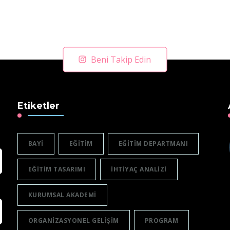
Beni Takip Edin
Etiketler
BAYI
EĞITIM
EĞITIM DEPARTMANI
EĞITIM TASARIMI
IHTIYAÇ ANALIZI
KURUMSAL AKADEMI
ORGANIZASYONEL GELIŞIM
PROGRAM