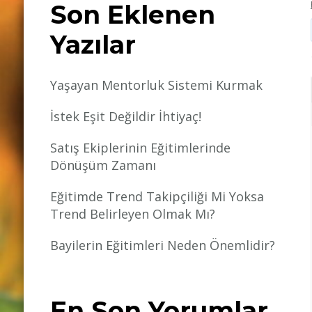
Son Eklenen
Yazılar
Yaşayan Mentorluk Sistemi Kurmak
İstek Eşit Değildir İhtiyaç!
Satış Ekiplerinin Eğitimlerinde
Dönüşüm Zamanı
Eğitimde Trend Takipçiliği Mi Yoksa
Trend Belirleyen Olmak Mı?
Bayilerin Eğitimleri Neden Önemlidir?
En Son Yorumlar