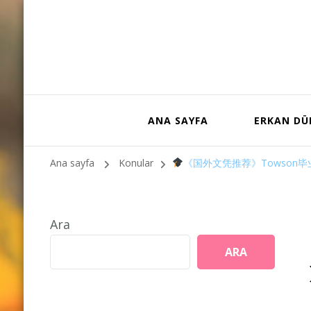
ANA SAYFA
ERKAN D
Ana sayfa
Konular
《国外文凭推荐》Towson
Ara
ARA