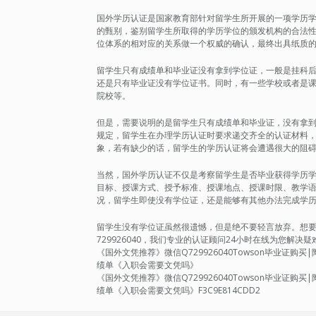
国外学历认证是国家教育部针对留学生所开展的一项学历
的甄别，鉴别留学生所取得的学历学位的颁发机构的合法
位体系的相对应的关系做一个权威的确认，最终出具纸质
留学生只有成绩单和毕业证没有拿到学位证，一般是挂科
还是只有毕业证没有学位证书。同时，有一些学校或者是
院校等。
但是，需要说明的是留学生只有成绩单和毕业证，没有拿
规定，留学生在办理学历认证时要求递交齐全的认证材料
象，若有缺少的话，留学生的学历认证将会遭遇很大的阻
当然，国外学历认证不仅是考察留学生是否毕业获得学历
目标、授课方式、授予标准、授课地点、授课时限、教学
况，留学生即使没有学位证，还是能够有其他办法完成学
留学生没有学位证虽然很遗憾，但是绝不要轻言放弃。想要轻松
729926040，我们专业的认证顾问24小时在线为您解
《国外文凭推荐》微信Q729926040Towson毕业证
绩单《入职会需要文凭吗》
《国外文凭推荐》微信Q729926040Towson毕业证
绩单《入职会需要文凭吗》F3C9E814CDD2