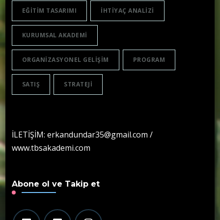
EĞITIM TASARIMI
IHTIYAÇ ANALIZI
KURUMSAL AKADEMI
ORGANIZASYONEL GELIŞIM
PROGRAM
SATIŞ
STRATEJI
İLETİŞİM: erkandundar35@gmail.com /
www.tbsakademi.com
Abone ol ve Takip et