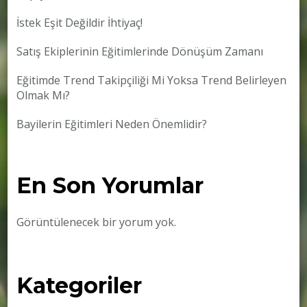
İstek Eşit Değildir İhtiyaç!
Satış Ekiplerinin Eğitimlerinde Dönüşüm Zamanı
Eğitimde Trend Takipçiliği Mi Yoksa Trend Belirleyen
Olmak Mı?
Bayilerin Eğitimleri Neden Önemlidir?
En Son Yorumlar
Görüntülenecek bir yorum yok.
Kategoriler