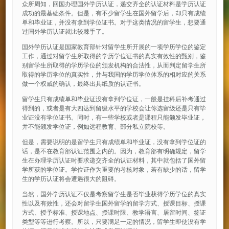
众所周知，回国办理国外学历认证，递交齐全的认证材料是学历认证
成功的最基础条件。但是，有不少留学生在国外留学后，却只有成绩
单和毕业证，并没有拿到学位证书。对于这类情况的留学生，想要通
过国外学历认证就比较棘手了。
国外学历认证是国家教育部针对留学生所开展的一项学历学位的鉴定
工作，通过对留学生所取得的学历学位证书的真实有效性的甄别，鉴
别留学生所取得的学历学位的颁发机构的合法性，从而判定留学生所
取得的学历学位的真实性，并与我国的学历学位体系的相对应的关系
做一个权威的确认，最终出具纸质的认证书。
留学生只有成绩单和毕业证没有拿到学位证，一般是挂科后补考通过
得到的，或者是有大四达到留级水平的学校会让你选留级还是只有毕
业证没有学位证书。同时，有一些学校或者是课程只能颁发毕业证，
并不能颁发学位证，例如远程教育、部分私立院校等。
但是，需要说明的是留学生只有成绩单和毕业证，没有拿到学位证的
话，是不在教育部认证范围之内的。因为，教育部有明确规定，留学
生在办理学历认证时要求递交齐全的认证材料，其中就包括了国外留
学所获的学位证。学位证作为重要的考核对象，若有缺少的话，留学
生的学历认证将会遭遇很大的阻碍。
当然，国外学历认证不仅是考察留学生是否毕业获得学历学位的真实
性以及有效性，还会对留学生国外留学的留学方式、授课目标、授课
方式、授予标准、授课地点、授课时限、教学语言、居留时间、签证
类型等等进行考察。所以，只要满足一定的情况，留学生即使没有学