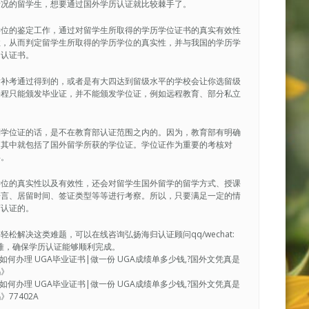
情况的留学生，想要通过国外学历认证就比较棘手了。
学位的鉴定工作，通过对留学生所取得的学历学位证书的真实有效性
性，从而判定留学生所取得的学历学位的真实性，并与我国的学历学
的认证书。
后补考通过得到的，或者是有大四达到留级水平的学校会让你选留级
课程只能颁发毕业证，并不能颁发学位证，例如远程教育、部分私立
到学位证的话，是不在教育部认证范围之内的。因为，教育部有明确
，其中就包括了国外留学所获的学位证。学位证作为重要的考核对
碍。
学位的真实性以及有效性，还会对留学生国外留学的留学方式、授课
语言、居留时间、签证类型等等进行考察。所以，只要满足一定的情
历认证的。
解决这类难题，可以在线咨询弘扬海归认证顾问qq/wechat:
决疑难，确保学历认证能够顺利完成。
|如何办理 UGA毕业证书|做一份 UGA成绩单多少钱,?国外文凭真是
吗》
|如何办理 UGA毕业证书|做一份 UGA成绩单多少钱,?国外文凭真是
77402A