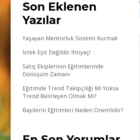
Son Eklenen
Yazılar
Yaşayan Mentorluk Sistemi Kurmak
İstek Eşit Değildir İhtiyaç!
Satış Ekiplerinin Eğitimlerinde
Dönüşüm Zamanı
Eğitimde Trend Takipçiliği Mi Yoksa
Trend Belirleyen Olmak Mı?
Bayilerin Eğitimleri Neden Önemlidir?
En Son Yorumlar