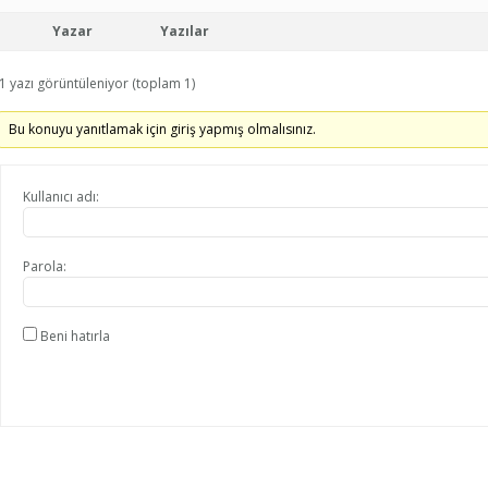
Yazar
Yazılar
1 yazı görüntüleniyor (toplam 1)
Bu konuyu yanıtlamak için giriş yapmış olmalısınız.
Kullanıcı adı:
Parola:
Beni hatırla