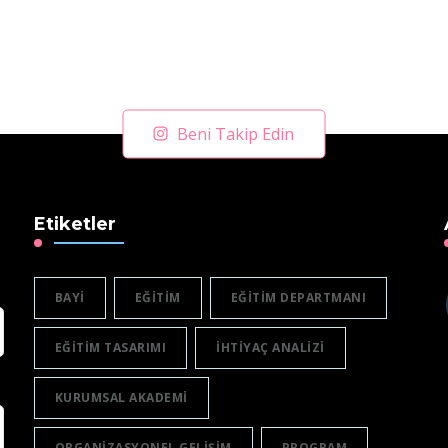
Beni Takip Edin
Etiketler
BAYI
EĞITIM
EĞITIM DEPARTMANI
EĞITIM TASARIMI
IHTIYAÇ ANALIZI
KURUMSAL AKADEMI
ORGANIZASYONEL GELIŞIM
PROGRAM