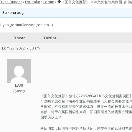
Erkan Dündar
›
Forumlar
›
Forum
›
《国外文凭推荐》UGA文凭复制案例图|如何办
Bu konu boş.
1 yazı görüntüleniyor (toplam 1)
Yazar
Yazılar
Ekim 27, 2022: 7:30 am
E338
Ziyaretçi
《国外文凭推荐》微信Q729926040UGA文凭复制案例图
可查吗？怎么制作海外毕业证书成绩单《入职会需要文凭吗》qq/
学国家，不仅有着完善的教育体系、世界一流的教育水平
当然，对于在英国留学生来说，回国发展首先就需要办理
国学历认证？
众所周知，回国办理国外学历认证，递交齐全的认证材料