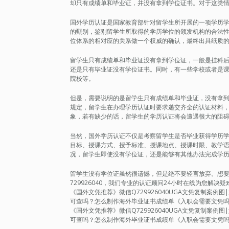
却只有成绩单和毕业证，并没有拿到学位证书。对于这类
国外学历认证是国家教育部针对留学生所开展的一项学历
的甄别，鉴别留学生所取得的学历学位的颁发机构的合法
位体系的相对应的关系做一个权威的确认，最终出具纸质
留学生只有成绩单和毕业证没有拿到学位证，一般是挂科
还是只有毕业证没有学位证书。同时，有一些学校或者是
院校等。
但是，需要说明的是留学生只有成绩单和毕业证，没有拿
规定，留学生在办理学历认证时要求递交齐全的认证材料
象，若有缺少的话，留学生的学历认证将会遭遇很大的阻
当然，国外学历认证不仅是考察留学生是否毕业获得学历
目标、授课方式、授予标准、授课地点、授课时限、教学
况，留学生即使没有学位证，还是能够有其他办法完成学
留学生没有学位证虽然很遗憾，但是绝不要轻言放弃。想要轻松
729926040，我们专业的认证顾问24小时在线为您解
《国外文凭推荐》微信Q729926040UGA文凭复制案例图
可查吗？怎么制作海外毕业证书成绩单《入职会需要文凭
《国外文凭推荐》微信Q729926040UGA文凭复制案例图
可查吗？怎么制作海外毕业证书成绩单《入职会需要文凭吗》