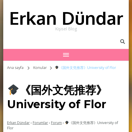
Erkan Dündar
Kişisel Blog
Ana sayfa
Konular
《国外文凭推荐》University of Flor
《国外文凭推荐》
University of Flor
Erkan Dündar
›
Forumlar
›
Forum
›
《国外文凭推荐》University of
Flor