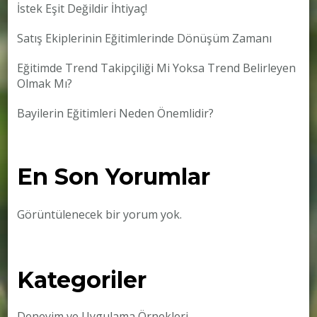
İstek Eşit Değildir İhtiyaç!
Satış Ekiplerinin Eğitimlerinde Dönüşüm Zamanı
Eğitimde Trend Takipçiliği Mi Yoksa Trend Belirleyen
Olmak Mı?
Bayilerin Eğitimleri Neden Önemlidir?
En Son Yorumlar
Görüntülenecek bir yorum yok.
Kategoriler
Deneyim ve Uygulama Örnekleri