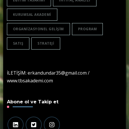
EĞITIM TASARIMI
IHTIYAÇ ANALIZI
KURUMSAL AKADEMI
ORGANIZASYONEL GELIŞIM
PROGRAM
SATIŞ
STRATEJI
İLETİŞİM: erkandundar35@gmail.com /
www.tbsakademi.com
Abone ol ve Takip et