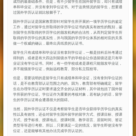
成功的最基础条件。但是，有不少留学生在国外留学后，却只有成绩
单和毕业证，并没有拿到学位证书。对于这类情况的留学生，想要通
过国外学历认证就比较棘手了。
国外学历认证是国家教育部针对留学生所开展的一项学历学位的鉴定
工作，通过对留学生所取得的学历学位证书的真实有效性的甄别，鉴
别留学生所取得的学历学位的颁发机构的合法性，从而判定留学生所
取得的学历学位的真实性，并与我国的学历学位体系的相对应的关系
做一个权威的确认，最终出具纸质的认证书。
留学生只有成绩单和毕业证没有拿到学位证，一般是挂科后补考通过
得到的，或者是有大四达到留级水平的学校会让你选留级还是只有毕
业证没有学位证书。同时，有一些学校或者是课程只能颁发毕业证，
并不能颁发学位证，例如远程教育、部分私立院校等。
但是，需要说明的是留学生只有成绩单和毕业证，没有拿到学位证的
话，是不在教育部认证范围之内的。因为，教育部有明确规定，留学
生在办理学历认证时要求递交齐全的认证材料，其中就包括了国外留
学所获的学位证。学位证作为重要的考核对象，若有缺少的话，留学
生的学历认证将会遭遇很大的阻碍。
当然，国外学历认证不仅是考察留学生是否毕业获得学历学位的真实
性以及有效性，还会对留学生国外留学的留学方式、授课目标、授课
方式、授予标准、授课地点、授课时限、教学语言、居留时间、签证
类型等等进行考察。所以，只要满足一定的情况，留学生即使没有学
位证，还是能够有其他办法完成学历认证的。