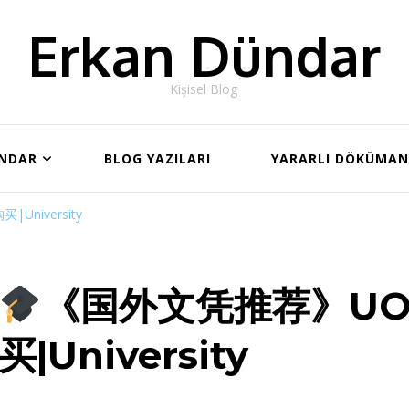
Erkan Dündar
Kişisel Blog
ÜNDAR
BLOG YAZILARI
YARARLI DÖKÜMA
niversity
《国外文凭推荐》U
买|University