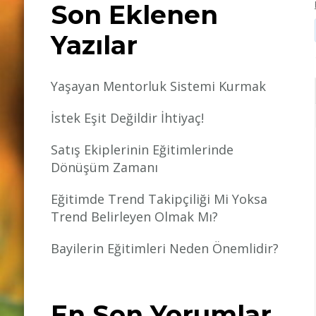
Son Eklenen
Yazılar
Yaşayan Mentorluk Sistemi Kurmak
İstek Eşit Değildir İhtiyaç!
Satış Ekiplerinin Eğitimlerinde
Dönüşüm Zamanı
Eğitimde Trend Takipçiliği Mi Yoksa
Trend Belirleyen Olmak Mı?
Bayilerin Eğitimleri Neden Önemlidir?
En Son Yorumlar