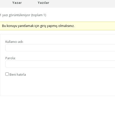
Yazar
Yazılar
1 yazı görüntüleniyor (toplam 1)
Bu konuyu yanıtlamak için giriş yapmış olmalısınız.
Kullanıcı adı:
Parola:
Beni hatırla