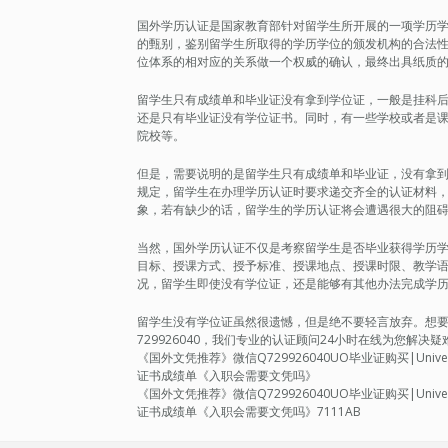
国外学历认证是国家教育部针对留学生所开展的一项学历
的甄别，鉴别留学生所取得的学历学位的颁发机构的合法
位体系的相对应的关系做一个权威的确认，最终出具纸质
留学生只有成绩单和毕业证没有拿到学位证，一般是挂科
还是只有毕业证没有学位证书。同时，有一些学校或者是
院校等。
但是，需要说明的是留学生只有成绩单和毕业证，没有拿
规定，留学生在办理学历认证时要求递交齐全的认证材料
象，若有缺少的话，留学生的学历认证将会遭遇很大的阻
当然，国外学历认证不仅是考察留学生是否毕业获得学历
目标、授课方式、授予标准、授课地点、授课时限、教学
况，留学生即使没有学位证，还是能够有其他办法完成学
留学生没有学位证虽然很遗憾，但是绝不要轻言放弃。想要轻松
729926040，我们专业的认证顾问24小时在线为您解
《国外文凭推荐》微信Q729926040UO毕业证购买|Unive
证书成绩单《入职会需要文凭吗》
《国外文凭推荐》微信Q729926040UO毕业证购买|Unive
证书成绩单《入职会需要文凭吗》7111AB