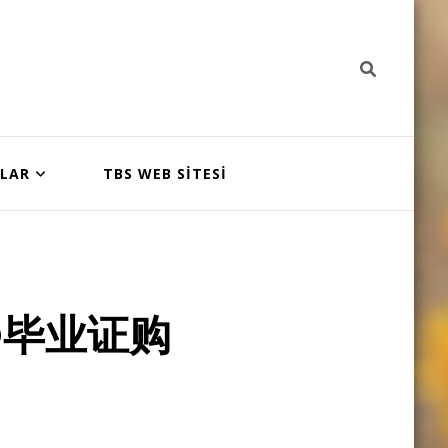
NLAR
TBS WEB SİTESİ
O毕业证购