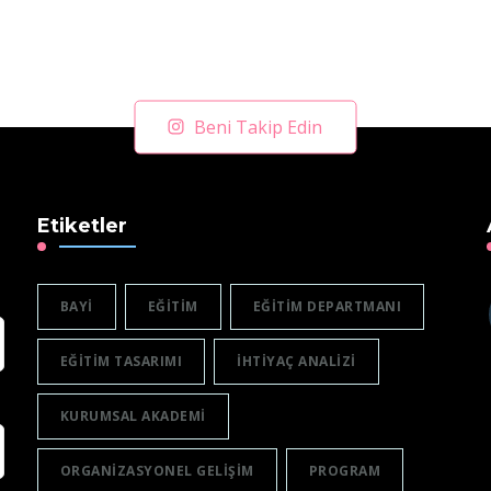
Beni Takip Edin
Etiketler
BAYI
EĞITIM
EĞITIM DEPARTMANI
EĞITIM TASARIMI
IHTIYAÇ ANALIZI
KURUMSAL AKADEMI
ORGANIZASYONEL GELIŞIM
PROGRAM