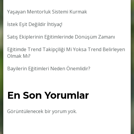
Yaşayan Mentorluk Sistemi Kurmak
İstek Eşit Değildir İhtiyaç!
Satış Ekiplerinin Eğitimlerinde Dönüşüm Zamanı
Eğitimde Trend Takipçiliği Mi Yoksa Trend Belirleyen
Olmak Mı?
Bayilerin Eğitimleri Neden Önemlidir?
En Son Yorumlar
Görüntülenecek bir yorum yok.