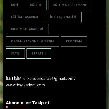
BAYI
EĞITIM
EĞITIM DEPARTMANI
EĞITIM TASARIMI
IHTIYAÇ ANALIZI
KURUMSAL AKADEMI
ORGANIZASYONEL GELIŞIM
PROGRAM
SATIŞ
STRATEJI
İLETİŞİM: erkandundar35@gmail.com /
www.tbsakademi.com
Abone ol ve Takip et