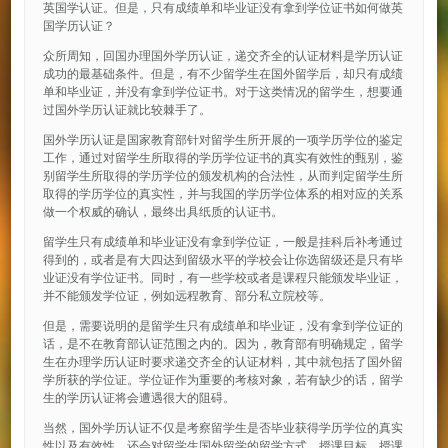
英国学认证。但是，只有成绩单和毕业证没有拿到学位证书如何做英
国学历认证？
众所周知，回国办理国外学历认证，递交齐全的认证材料是学历认证
成功的最基础条件。但是，有不少留学生在国外留学后，却只有成绩
单和毕业证，并没有拿到学位证书。对于这类情况的留学生，想要通
过国外学历认证就比较棘手了。
国外学历认证是国家教育部针对留学生所开展的一项学历学位的鉴定
工作，通过对留学生所取得的学历学位证书的真实有效性的甄别，鉴
别留学生所取得的学历学位的颁发机构的合法性，从而判定留学生所
取得的学历学位的真实性，并与我国的学历学位体系的相对应的关系
做一个权威的确认，最终出具纸质的认证书。
留学生只有成绩单和毕业证没有拿到学位证，一般是挂科后补考通过
得到的，或者是有大四达到留级水平的学校会让你选留级还是只有毕
业证没有学位证书。同时，有一些学校或者是课程只能颁发毕业证，
并不能颁发学位证，例如远程教育、部分私立院校等。
但是，需要说明的是留学生只有成绩单和毕业证，没有拿到学位证的
话，是不在教育部认证范围之内的。因为，教育部有明确规定，留学
生在办理学历认证时要求递交齐全的认证材料，其中就包括了国外留
学所获的学位证。学位证作为重要的考核对象，若有缺少的话，留学
生的学历认证将会遭遇很大的阻碍。
当然，国外学历认证不仅是考察留学生是否毕业获得学历学位的真实
性以及有效性，还会对留学生国外留学的留学方式、授课目标、授课