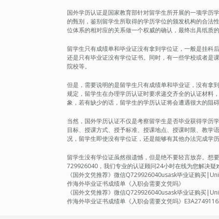
国外学历认证是国家教育部针对留学生所开展的一项学历
的甄别，鉴别留学生所取得的学历学位的颁发机构的合法
位体系的相对应的关系做一个权威的确认，最终出具纸质
留学生只有成绩单和毕业证没有拿到学位证，一般是挂科
还是只有毕业证没有学位证书。同时，有一些学校或者是
院校等。
但是，需要说明的是留学生只有成绩单和毕业证，没有拿
规定，留学生在办理学历认证时要求递交齐全的认证材料
象，若有缺少的话，留学生的学历认证将会遭遇很大的阻
当然，国外学历认证不仅是考察留学生是否毕业获得学历
目标、授课方式、授予标准、授课地点、授课时限、教学
况，留学生即使没有学位证，还是能够有其他办法完成学
留学生没有学位证虽然很遗憾，但是绝不要轻言放弃。想要轻松
729926040，我们专业的认证顾问24小时在线为您解
《国外文凭推荐》微信Q729926040usask毕业证购买|Univ
作海外毕业证书成绩单《入职会需要文凭吗》
《国外文凭推荐》微信Q729926040usask毕业证购买|Univ
作海外毕业证书成绩单《入职会需要文凭吗》E3A2749116