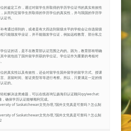
学位的鉴定工作，通过对留学生所取得的学历学位证书的真实有效性
性，从而判定留学生所取得的学历学位的真实性，并与我国的学历学
的认证书。
后补考通过得到的，或者是有大四达到留级水平的学校会让你选留级
课程只能颁发毕业证，并不能颁发学位证，例如远程教育、部分私立
到学位证的话，是不在教育部认证范围之内的。因为，教育部有明确
，其中就包括了国外留学所获的学位证。学位证作为重要的考核对
碍。
学位的真实性以及有效性，还会对留学生国外留学的留学方式、授课
语言、居留时间、签证类型等等进行考察。所以，只要满足一定的情
历认证的。
解决这类难题，可以在线咨询弘扬海归认证顾问qq/wechat:
决疑难，确保学历认证能够顺利完成。
ersity of Saskatchewan文凭办理,?国外文凭真是可查吗？怎么制
ersity of Saskatchewan文凭办理,?国外文凭真是可查吗？怎么制
2