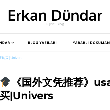
Erkan Dündar
Kişisel Blog
ÜNDAR
BLOG YAZILARI
YARARLI DÖKÜMA
买|Univers
《国外文凭推荐》us
买|Univers