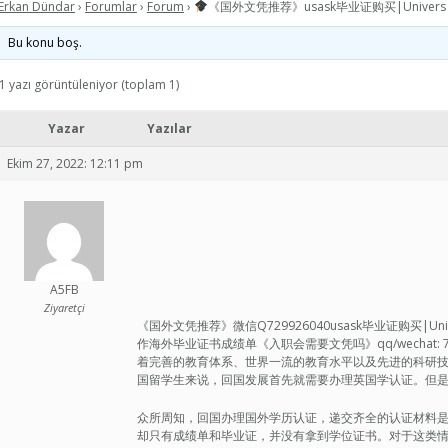
Erkan Dündar
›
Forumlar
›
Forum
›
《国外文凭推荐》usask毕业证购买|Univers
Bu konu boş.
1 yazı görüntüleniyor (toplam 1)
Yazar
Yazılar
Ekim 27, 2022: 12:11 pm
A5FB
Ziyaretçi
《国外文凭推荐》微信Q729926040usask毕业证购买|Univ
作海外毕业证书成绩单《入职会需要文凭吗》qq/wechat:
着完善的教育体系、世界一流的教育水平以及先进的科研
国留学生来说，回国发展首先就需要办理英国学认证。但
众所周知，回国办理国外学历认证，递交齐全的认证材料
却只有成绩单和毕业证，并没有拿到学位证书。对于这类