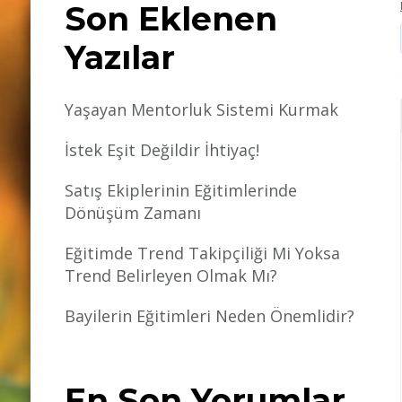
Son Eklenen
Yazılar
Yaşayan Mentorluk Sistemi Kurmak
İstek Eşit Değildir İhtiyaç!
Satış Ekiplerinin Eğitimlerinde
Dönüşüm Zamanı
Eğitimde Trend Takipçiliği Mi Yoksa
Trend Belirleyen Olmak Mı?
Bayilerin Eğitimleri Neden Önemlidir?
En Son Yorumlar