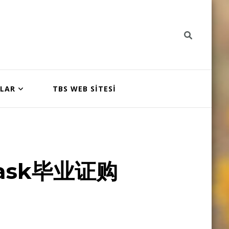
NLAR
TBS WEB SİTESİ
ask毕业证购