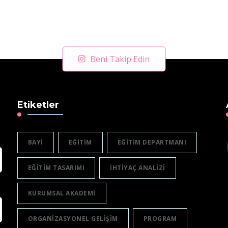
Beni Takip Edin
Etiketler
BAYI
EĞITIM
EĞITIM DEPARTMANI
EĞITIM TASARIMI
IHTIYAÇ ANALIZI
KURUMSAL AKADEMI
ORGANIZASYONEL GELIŞIM
PROGRAM