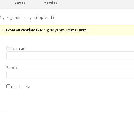
Yazar
Yazılar
1 yazı görüntüleniyor (toplam 1)
Bu konuyu yanıtlamak için giriş yapmış olmalısınız.
Kullanıcı adı:
Parola:
Beni hatırla