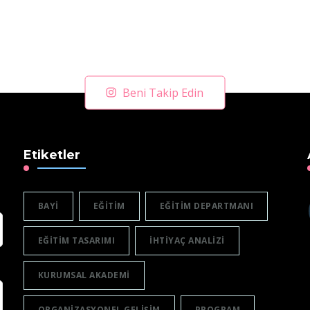
Beni Takip Edin
Etiketler
BAYI
EĞITIM
EĞITIM DEPARTMANI
EĞITIM TASARIMI
IHTIYAÇ ANALIZI
KURUMSAL AKADEMI
ORGANIZASYONEL GELIŞIM
PROGRAM