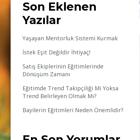
Son Eklenen
Yazılar
Yaşayan Mentorluk Sistemi Kurmak
İstek Eşit Değildir İhtiyaç!
Satış Ekiplerinin Eğitimlerinde
Dönüşüm Zamanı
Eğitimde Trend Takipçiliği Mi Yoksa
Trend Belirleyen Olmak Mı?
Bayilerin Eğitimleri Neden Önemlidir?
En Son Yorumlar