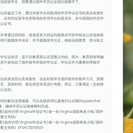
情况的留学生，想要通过国外学历认证就比较棘手了。
学位的鉴定工作，通过对留学生所取得的学历学位证书的真实有效性
性，从而判定留学生所取得的学历学位的真实性，并与我国的学历学
的认证书。
后补考通过得到的，或者是有大四达到留级水平的学校会让你选留级
课程只能颁发毕业证，并不能颁发学位证，例如远程教育、部分私立
到学位证的话，是不在教育部认证范围之内的。因为，教育部有明确
，其中就包括了国外留学所获的学位证。学位证作为重要的考核对
碍。
学位的真实性以及有效性，还会对留学生国外留学的留学方式、授课
语言、居留时间、签证类型等等进行考察。所以，只要满足一定的情
历认证的。
解决这类难题，可以在线咨询弘扬海归认证顾问qq/wechat:
决疑难，确保学历认证能够顺利完成。
|如何办理 Virginia毕业证书|做一份 Virginia成绩单多少钱,?国外
需要文凭吗》
|如何办理 Virginia毕业证书|做一份 Virginia成绩单多少钱,?国外
吗》EF3AC0D5E925