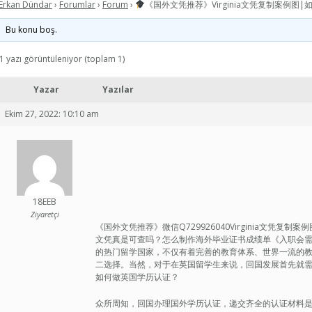
Erkan Dündar
›
Forumlar
›
Forum
›
《国外文凭推荐》Virginia文凭复制案例图|
Bu konu boş.
1 yazı görüntüleniyor (toplam 1)
Yazar
Yazılar
Ekim 27, 2022: 10:10 am
18EEB
Ziyaretçi
《国外文凭推荐》微信Q729926040Virginia文凭复制案例图
文凭真是可查吗？怎么制作海外毕业证书成绩单《入职会需要文凭吗
的热门留学国家，不仅有着完善的教育体系、世界一流的
二选择。当然，对于在英国留学生来说，回国发展首先就
如何做英国学历认证？
众所周知，回国办理国外学历认证，递交齐全的认证材料