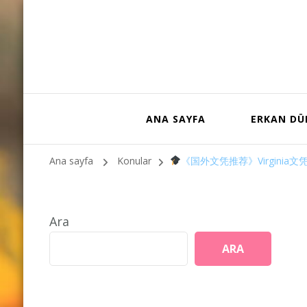
ANA SAYFA
ERKAN D
Ana sayfa
Konular
《国外文凭推荐》Virginia
Ara
ARA