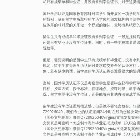
却只有成绩单和毕业证，并没有拿到学位证书。对于这类
国外学历认证是国家教育部针对留学生所开展的一项学历
的甄别，鉴别留学生所取得的学历学位的颁发机构的合法
位体系的相对应的关系做一个权威的确认，最终出具纸质
留学生只有成绩单和毕业证没有拿到学位证，一般是挂科
还是只有毕业证没有学位证书。同时，有一些学校或者是
院校等。
但是，需要说明的是留学生只有成绩单和毕业证，没有拿
规定，留学生在办理学历认证时要求递交齐全的认证材料
象，若有缺少的话，留学生的学历认证将会遭遇很大的阻
当然，国外学历认证不仅是考察留学生是否毕业获得学历
目标、授课方式、授予标准、授课地点、授课时限、教学
况，留学生即使没有学位证，还是能够有其他办法完成学
留学生没有学位证虽然很遗憾，但是绝不要轻言放弃。想要轻松
729926040，我们专业的认证顾问24小时在线为您解
《国外文凭推荐》微信Q729926040Virginia文凭复制案例图
文凭真是可查吗？怎么制作海外毕业证书成绩单《入职会
《国外文凭推荐》微信Q729926040Virginia文凭复制案例图
文凭真是可查吗？怎么制作海外毕业证书成绩单《入职会需要文凭