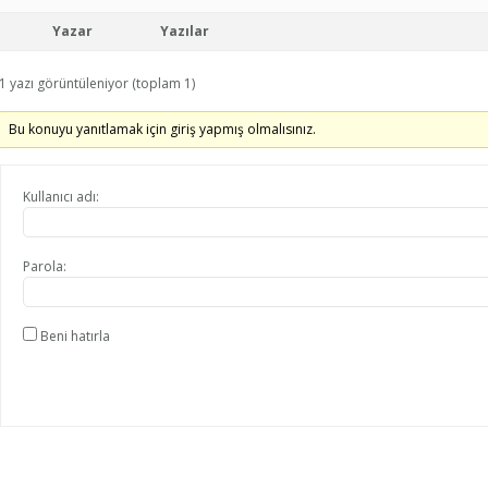
Yazar
Yazılar
1 yazı görüntüleniyor (toplam 1)
Bu konuyu yanıtlamak için giriş yapmış olmalısınız.
Kullanıcı adı:
Parola:
Beni hatırla