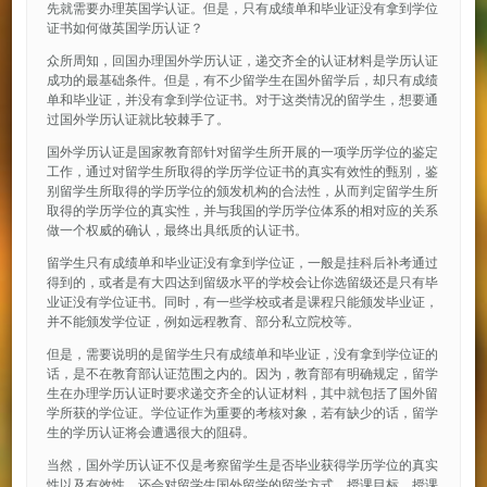
先就需要办理英国学认证。但是，只有成绩单和毕业证没有拿到学位
证书如何做英国学历认证？
众所周知，回国办理国外学历认证，递交齐全的认证材料是学历认证
成功的最基础条件。但是，有不少留学生在国外留学后，却只有成绩
单和毕业证，并没有拿到学位证书。对于这类情况的留学生，想要通
过国外学历认证就比较棘手了。
国外学历认证是国家教育部针对留学生所开展的一项学历学位的鉴定
工作，通过对留学生所取得的学历学位证书的真实有效性的甄别，鉴
别留学生所取得的学历学位的颁发机构的合法性，从而判定留学生所
取得的学历学位的真实性，并与我国的学历学位体系的相对应的关系
做一个权威的确认，最终出具纸质的认证书。
留学生只有成绩单和毕业证没有拿到学位证，一般是挂科后补考通过
得到的，或者是有大四达到留级水平的学校会让你选留级还是只有毕
业证没有学位证书。同时，有一些学校或者是课程只能颁发毕业证，
并不能颁发学位证，例如远程教育、部分私立院校等。
但是，需要说明的是留学生只有成绩单和毕业证，没有拿到学位证的
话，是不在教育部认证范围之内的。因为，教育部有明确规定，留学
生在办理学历认证时要求递交齐全的认证材料，其中就包括了国外留
学所获的学位证。学位证作为重要的考核对象，若有缺少的话，留学
生的学历认证将会遭遇很大的阻碍。
当然，国外学历认证不仅是考察留学生是否毕业获得学历学位的真实
性以及有效性，还会对留学生国外留学的留学方式、授课目标、授课