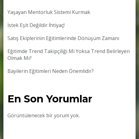
Yaşayan Mentorluk Sistemi Kurmak
İstek Eşit Değildir İhtiyaç!
Satış Ekiplerinin Eğitimlerinde Dönüşüm Zamanı
Eğitimde Trend Takipçiliği Mi Yoksa Trend Belirleyen
Olmak Mı?
Bayilerin Eğitimleri Neden Önemlidir?
En Son Yorumlar
Görüntülenecek bir yorum yok.