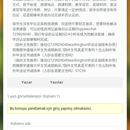
方式、授予标准、授课地点、授课时限、教学语言、居留时间、签证
类型等等进行考察。所以，只要满足一定的情况，留学生即使没有学
位证，还是能够有其他办法完成学历认证的。
留学生没有学位证虽然很遗憾，但是绝不要轻言放弃。想要轻松解决
这类难题，可以在线咨询弘扬海归认证顾问qq/wechat:
729926040，我们专业的认证顾问24小时在线为您解决疑难，确保
学历认证能够顺利完成。
《国外文凭推荐》微信Q729926040washington毕业证成绩单办理|
西雅图华盛顿大学文凭成绩购买,?国外文凭真是可查吗？怎么制作海
外毕业证书成绩单《入职会需要文凭吗》
《国外文凭推荐》微信Q729926040washington毕业证成绩单办理|
西雅图华盛顿大学文凭成绩购买,?国外文凭真是可查吗？怎么制作海
外毕业证书成绩单《入职会需要文凭吗》57C56
Yazar
Yazılar
1 yazı görüntüleniyor (toplam 1)
Bu konuyu yanıtlamak için giriş yapmış olmalısınız.
Kullanıcı adı: