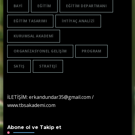
BAYI
EĞITIM
EĞITIM DEPARTMANI
EĞITIM TASARIMI
IHTIYAÇ ANALIZI
KURUMSAL AKADEMI
ORGANIZASYONEL GELIŞIM
PROGRAM
SATIŞ
STRATEJI
İLETİŞİM: erkandundar35@gmail.com /
www.tbsakademi.com
Abone ol ve Takip et