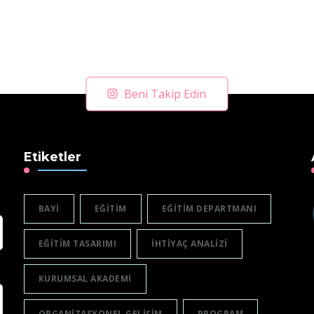
Beni Takip Edin
Etiketler
BAYI
EĞITIM
EĞITIM DEPARTMANI
EĞITIM TASARIMI
IHTIYAÇ ANALIZI
KURUMSAL AKADEMI
ORGANIZASYONEL GELIŞIM
PROGRAM