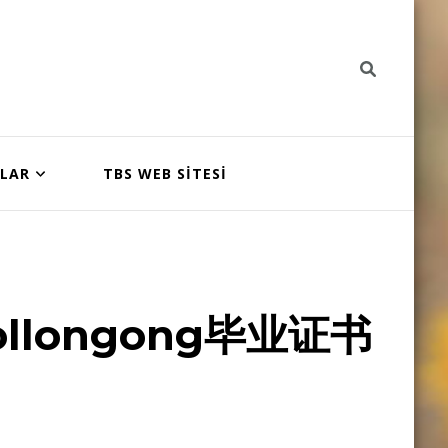
NLAR
TBS WEB SİTESİ
longong毕业证书