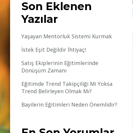
Son Eklenen
Yazılar
Yaşayan Mentorluk Sistemi Kurmak
İstek Eşit Değildir İhtiyaç!
Satış Ekiplerinin Eğitimlerinde
Dönüşüm Zamanı
Eğitimde Trend Takipçiliği Mi Yoksa
Trend Belirleyen Olmak Mı?
Bayilerin Eğitimleri Neden Önemlidir?
En Son Yorumlar