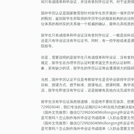
却只有成绩单和毕业证，并没有拿到学位证书。对于这类
国外学历认证是国家教育部针对留学生所开展的一项学历
的甄别，鉴别留学生所取得的学历学位的颁发机构的合法
位体系的相对应的关系做一个权威的确认，最终出具纸质
留学生只有成绩单和毕业证没有拿到学位证，一般是挂科
还是只有毕业证没有学位证书。同时，有一些学校或者是
院校等。
但是，需要说明的是留学生只有成绩单和毕业证，没有拿
规定，留学生在办理学历认证时要求递交齐全的认证材料
象，若有缺少的话，留学生的学历认证将会遭遇很大的阻
当然，国外学历认证不仅是考察留学生是否毕业获得学历
目标、授课方式、授予标准、授课地点、授课时限、教学
况，留学生即使没有学位证，还是能够有其他办法完成学
留学生没有学位证虽然很遗憾，但是绝不要轻言放弃。想要轻松
729926040，我们专业的认证顾问24小时在线为您解
《国外文凭推荐》微信Q729926040Wollongong
是可查吗？怎么制作海外毕业证书成绩单《入职会需要文
《国外文凭推荐》微信Q729926040Wollongong
是可查吗？怎么制作海外毕业证书成绩单《入职会需要文凭吗》F