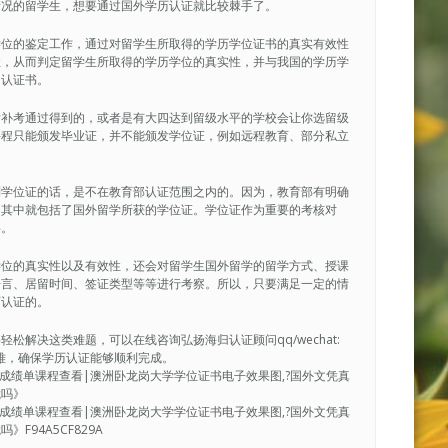
情况的留学生，想要通过国外学历认证就比较棘手了。
学位的鉴定工作，通过对留学生所取得的学历学位证书的真实有效性
性，从而判定留学生所取得的学历学位的真实性，并与我国的学历学
的认证书。
后补考通过得到的，或者是有大四达到留级水平的学校会让你选留级
课程只能颁发毕业证，并不能颁发学位证，例如远程教育、部分私立
到学位证的话，是不在教育部认证范围之内的。因为，教育部有明确
，其中就包括了国外留学所获的学位证。学位证作为重要的考核对
碍。
学位的真实性以及有效性，还会对留学生国外留学的留学方式、授课
语言、居留时间、签证类型等等进行考察。所以，只要满足一定的情
历认证的。
解决这类难题，可以在线咨询弘扬海归认证顾问qq/wechat:
决疑难，确保学历认证能够顺利完成。
毕业证书成绩单课程查看|澳洲卧龙岗大学学位证书电子效果图,?国外文凭真
凭吗》
毕业证书成绩单课程查看|澳洲卧龙岗大学学位证书电子效果图,?国外文凭真
94A5CF829A