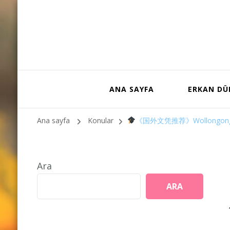
ANA SAYFA
ERKAN D
Ana sayfa
Konular
《国外文凭推荐》Wollong
Ara
ARA