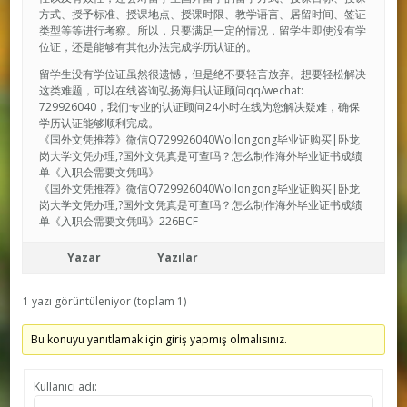
方式、授予标准、授课地点、授课时限、教学语言、居留时间、签证
类型等等进行考察。所以，只要满足一定的情况，留学生即使没有学
位证，还是能够有其他办法完成学历认证的。
留学生没有学位证虽然很遗憾，但是绝不要轻言放弃。想要轻松解决
这类难题，可以在线咨询弘扬海归认证顾问qq/wechat:
729926040，我们专业的认证顾问24小时在线为您解决疑难，确保
学历认证能够顺利完成。
《国外文凭推荐》微信Q729926040Wollongong毕业证购买|卧龙
岗大学文凭办理,?国外文凭真是可查吗？怎么制作海外毕业证书成绩
单《入职会需要文凭吗》
《国外文凭推荐》微信Q729926040Wollongong毕业证购买|卧龙
岗大学文凭办理,?国外文凭真是可查吗？怎么制作海外毕业证书成绩
单《入职会需要文凭吗》226BCF
Yazar
Yazılar
1 yazı görüntüleniyor (toplam 1)
Bu konuyu yanıtlamak için giriş yapmış olmalısınız.
Kullanıcı adı: