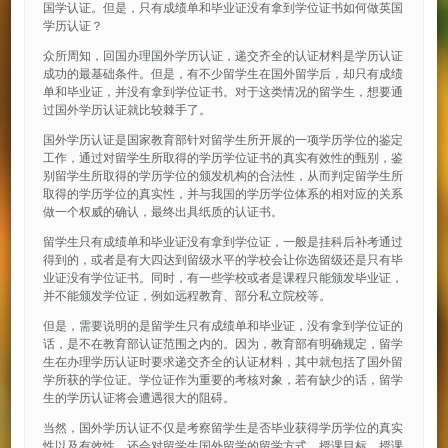
国学认证。但是，只有成绩单和毕业证没有拿到学位证书如何做英国
学历认证？
众所周知，回国办理国外学历认证，递交齐全的认证材料是学历认证
成功的最基础条件。但是，有不少留学生在国外留学后，却只有成绩
单和毕业证，并没有拿到学位证书。对于这类情况的留学生，想要通
过国外学历认证就比较棘手了。
国外学历认证是国家教育部针对留学生所开展的一项学历学位的鉴定
工作，通过对留学生所取得的学历学位证书的真实有效性的甄别，鉴
别留学生所取得的学历学位的颁发机构的合法性，从而判定留学生所
取得的学历学位的真实性，并与我国的学历学位体系的相对应的关系
做一个权威的确认，最终出具纸质的认证书。
留学生只有成绩单和毕业证没有拿到学位证，一般是挂科后补考通过
得到的，或者是有大四达到留级水平的学校会让你选留级还是只有毕
业证没有学位证书。同时，有一些学校或者是课程只能颁发毕业证，
并不能颁发学位证，例如远程教育、部分私立院校等。
但是，需要说明的是留学生只有成绩单和毕业证，没有拿到学位证的
话，是不在教育部认证范围之内的。因为，教育部有明确规定，留学
生在办理学历认证时要求递交齐全的认证材料，其中就包括了国外留
学所获的学位证。学位证作为重要的考核对象，若有缺少的话，留学
生的学历认证将会遭遇很大的阻碍。
当然，国外学历认证不仅是考察留学生是否毕业获得学历学位的真实
性以及有效性，还会对留学生国外留学的留学方式、授课目标、授课