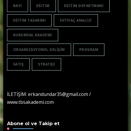
BAYI
EĞITIM
EĞITIM DEPARTMANI
EĞITIM TASARIMI
IHTIYAÇ ANALIZI
KURUMSAL AKADEMI
ORGANIZASYONEL GELIŞIM
PROGRAM
SATIŞ
STRATEJI
İLETİŞİM: erkandundar35@gmail.com /
www.tbsakademi.com
Abone ol ve Takip et