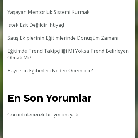
Yaşayan Mentorluk Sistemi Kurmak
İstek Eşit Değildir İhtiyaç!
Satış Ekiplerinin Eğitimlerinde Dönüşüm Zamanı
Eğitimde Trend Takipçiliği Mi Yoksa Trend Belirleyen
Olmak Mı?
Bayilerin Eğitimleri Neden Önemlidir?
En Son Yorumlar
Görüntülenecek bir yorum yok.